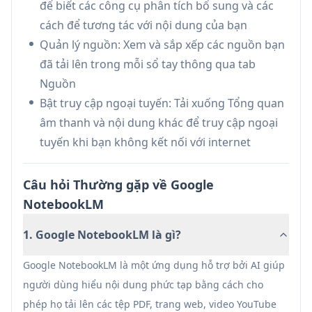
để biết các công cụ phân tích bổ sung và các
Học tập Chuyên nghiệp: Các chuyên gia có thể
cách để tương tác với nội dung của bạn
tiêu hóa các báo cáo ngành và tài liệu phức tạp
Quản lý nguồn: Xem và sắp xếp các nguồn bạn
trong khi di chuyển thông qua tổng quan âm
đã tải lên trong mỗi sổ tay thông qua tab
thanh và truy cập di động
Nguồn
Sáng tạo Nội dung: Các nhà văn và người sáng
Bật truy cập ngoại tuyến: Tải xuống Tổng quan
tạo có thể sắp xếp tài liệu nghiên cứu, trích
âm thanh và nội dung khác để truy cập ngoại
xuất các điểm chính và tạo các kết nối mới giữa
tuyến khi bạn không kết nối với internet
các nguồn khác nhau
Tóm tắt Điều hành: Các CEO và giám đốc điều
Câu hỏi Thường gặp về Google
hành có thể nhanh chóng hiểu các báo cáo và
NotebookLM
tài liệu phức tạp thông qua những hiểu biết
được tóm tắt và tổng quan âm thanh
1. Google NotebookLM là gì?
Ưu điểm
Google NotebookLM là một ứng dụng hỗ trợ bởi AI giúp
Thông tin chi tiết đáng tin cậy với trích dẫn
người dùng hiểu nội dung phức tạp bằng cách cho
nguồn
phép họ tải lên các tệp PDF, trang web, video YouTube