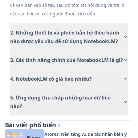
Hỗ trợ định dạng nội dung linh hoạt
và văn bản vào sổ tay, sau đó tóm tắt nội dung và trả lời
Các tính năng học tập âm thanh sáng tạo
các câu hỏi với các nguồn được trích dẫn.
Tích hợp di động liền mạch
2. Những thiết bị và phiên bản hệ điều hành
Nhược điểm
nào được yêu cầu để sử dụng NotebookLM?
Yêu cầu iOS 17.0 trở lên
Các lo ngại tiềm ẩn về quyền riêng tư với việc
3. Các tính năng chính của NotebookLM là gì?
thu thập dữ liệu
Các tính năng cao cấp yêu cầu đăng ký
Cần kết nối internet cho hầu hết các tính năng
4. NotebookLM có giá bao nhiêu?
5. Ứng dụng thu thập những loại dữ liệu
nào?
Bài viết phổ biến
Atoms: Nền tảng AI đa tác nhân biến ý