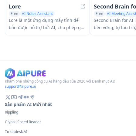
Lore
Second Brain fo
Free
AI Notes Assistant
Free
AI Meeting Assis
Large Language Models (LLMs)
AI Notes Assistant
Lore là một ứng dụng máy tính để
Second Brain for AI 
bàn được hỗ trợ bởi AI, cho phép ghi
bền vững, tự lưu trữ
lại suy nghĩ nhanh chóng và thu hồi
MCP trên Cloudflare
thông minh thông qua hệ thống LLM
Claude, ChatGPT, Cu
cục bộ, cho phép người dùng lưu trữ
khách AI khác lưu trữ
và truy xuất thông tin một cách riêng
cảnh chia sẻ một cá
tư mà không cần các dịch vụ đám
trên các phiên.
mây.
Khám phá những công cụ AI hàng đầu của 2026 với Danh mục AI!
support@aipure.ai
Sản phẩm AI Mới nhất
Rippling
Glyphi: Speed Reader
Ticketdesk AI