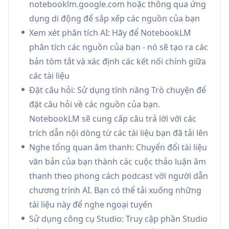
notebooklm.google.com hoặc thông qua ứng
AI, với khả năng tham gia các cuộc trò chuyện
dụng di động để sắp xếp các nguồn của bạn
và đặt câu hỏi trong thời gian thực
Xem xét phân tích AI: Hãy để NotebookLM
Thông tin chi tiết & Hỏi đáp được Trích dẫn:
phân tích các nguồn của bạn - nó sẽ tạo ra các
Đặt câu hỏi về nội dung của bạn và nhận câu
bản tóm tắt và xác định các kết nối chính giữa
trả lời với các trích dẫn nội dòng, đảm bảo
các tài liệu
thông tin đáng tin cậy và có thể kiểm chứng
Đặt câu hỏi: Sử dụng tính năng Trò chuyện để
Tích hợp Di động:
Chia sẻ nội dung trực tiếp
đặt câu hỏi về các nguồn của bạn.
lên NotebookLM từ bất kỳ ứng dụng nào và
NotebookLM sẽ cung cấp câu trả lời với các
truy cập sổ tay ngoại tuyến với hỗ trợ phát lại
trích dẫn nội dòng từ các tài liệu bạn đã tải lên
nền
Nghe tổng quan âm thanh: Chuyển đổi tài liệu
Các Trường hợp Sử dụng của Google
văn bản của bạn thành các cuộc thảo luận âm
NotebookLM
thanh theo phong cách podcast với người dẫn
Nghiên cứu Học thuật: Sinh viên và nhà nghiên
chương trình AI. Bạn có thể tải xuống những
cứu có thể phân tích nhiều bài báo học thuật,
tài liệu này để nghe ngoại tuyến
tạo bản tóm tắt và tạo ra những hiểu biết sâu
Sử dụng công cụ Studio: Truy cập phần Studio
sắc với các trích dẫn phù hợp