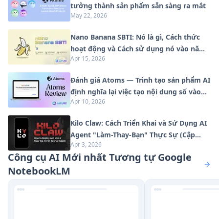
tưởng thành sản phẩm sẵn sàng ra mắt
May 22, 2026
Nano Banana SBTI: Nó là gì, Cách thức
hoạt động và Cách sử dụng nó vào năm
Apr 15, 2026
2026
Đánh giá Atoms — Trình tạo sản phẩm AI
định nghĩa lại việc tạo nội dung số vào
Apr 10, 2026
năm 2026
Kilo Claw: Cách Triển Khai và Sử Dụng AI
Agent "Làm-Thay-Bạn" Thực Sự (Cập
Apr 3, 2026
Nhật 2026)
Công cụ AI Mới nhất Tương tự Google
NotebookLM