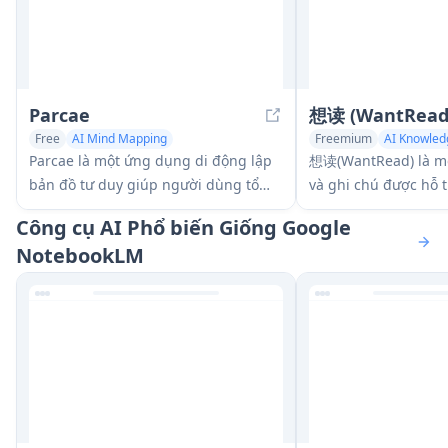
Parcae
想读 (WantRead
Free
AI Mind Mapping
Freemium
AI Knowle
AI Notes Assistant
AI Notes Assistant
Parcae là một ứng dụng di động lập
想读(WantRead) là mộ
bản đồ tư duy giúp người dùng tổ
và ghi chú được hỗ t
chức suy nghĩ và ý tưởng thành các
người dùng dễ dàng
Công cụ AI Phổ biến Giống Google
bản đồ hình ảnh có cấu trúc với các
thích và xây dựng kh
NotebookLM
điều khiển dựa trên cử chỉ trực quan
nhân của họ.
và các tính năng lưu tự động.