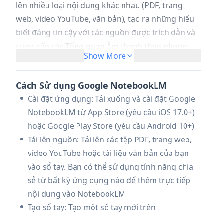
lên nhiều loại nội dung khác nhau (PDF, trang
web, video YouTube, văn bản), tạo ra những hiểu
biết đáng tin cậy với các nguồn được trích dẫn và
cung cấp các Tổng quan Âm thanh theo phong
Show More
cách podcast có thể truy cập ngoại tuyến. Ứng
dụng di động cho phép người dùng quản lý sổ tay,
Cách Sử dụng Google NotebookLM
đặt câu hỏi khi đang di chuyển và chia sẻ nội dung
Cài đặt ứng dụng: Tải xuống và cài đặt Google
trực tiếp từ bất kỳ ứng dụng nào.
NotebookLM từ App Store (yêu cầu iOS 17.0+)
Xử lý Nguồn Thông minh:
Tải lên và phân tích
hoặc Google Play Store (yêu cầu Android 10+)
các tệp PDF, trang web, video YouTube và tài
Tải lên nguồn: Tải lên các tệp PDF, trang web,
liệu văn bản, với AI trở thành một chuyên gia về
video YouTube hoặc tài liệu văn bản của bạn
các nguồn của bạn để cung cấp các bản tóm
vào sổ tay. Bạn có thể sử dụng tính năng chia
tắt và kết nối
sẻ từ bất kỳ ứng dụng nào để thêm trực tiếp
Tổng quan Âm thanh Tương tác:
Chuyển đổi
nội dung vào NotebookLM
nội dung thành các cuộc thảo luận theo phong
Tạo sổ tay: Tạo một sổ tay mới trên
cách podcast giữa các người dẫn chương trình