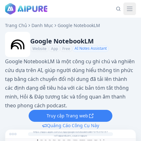
Trang Chủ
Danh Mục
Google NotebookLM
Google NotebookLM
AI Notes Assistant
Website
App
Free
Google NotebookLM là một công cụ ghi chú và nghiên
cứu dựa trên AI, giúp người dùng hiểu thông tin phức
tạp bằng cách chuyển đổi nội dung đã tải lên thành
các định dạng dễ tiêu hóa với các bản tóm tắt thông
minh, Hỏi & Đáp tương tác và tổng quan âm thanh
theo phong cách podcast.
Truy cập Trang web
Quảng Cáo Công Cụ Này
https://apps.apple.com/us/app/google-notebooklm/id6737527615?
ref=aipure&utm_source=aipure