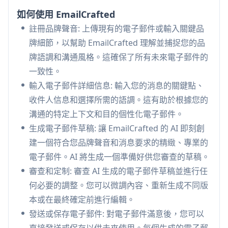
靈活的自定義:
使用戶能夠微調生成的電子郵件，
如何使用 EmailCrafted
創建多個版本，並在發送前進行調整
註冊品牌聲音: 上傳現有的電子郵件或輸入關鍵品
按需支付信用:
提供靈活的按信用計費的價格系
牌細節，以幫助 EmailCrafted 理解並捕捉您的品
統，無需訂閱要求，用戶只需支付所需的電子郵件
牌語調和溝通風格。這確保了所有未來電子郵件的
費用
一致性。
EmailCrafted 的使用案例
輸入電子郵件詳細信息: 輸入您的消息的關鍵點、
商業專業溝通: 幫助忙碌的專業人士在與客戶、同
收件人信息和選擇所需的語調。這有助於根據您的
事和合作夥伴溝通時保持一致、專業的溝通，而無
溝通的特定上下文和目的個性化電子郵件。
需從頭開始起草
生成電子郵件草稿: 讓 EmailCrafted 的 AI 即刻創
銷售和市場推廣: 使銷售團隊能夠生成定制的、吸
建一個符合您品牌聲音和消息要求的精緻、專業的
引人的電子郵件，提高回應率並幫助更快地達成交
電子郵件。AI 將生成一個準備好供您審查的草稿。
易
審查和定制: 審查 AI 生成的電子郵件草稿並進行任
自由職業者客戶管理: 協助自由職業者和顧問創建
何必要的調整。您可以微調內容、重新生成不同版
精緻的電子郵件，用於提案、跟進和項目更新
本或在最終確定前進行編輯。
發送或保存電子郵件: 對電子郵件滿意後，您可以
優點
直接發送或保存以供未來使用。每個生成的電子郵