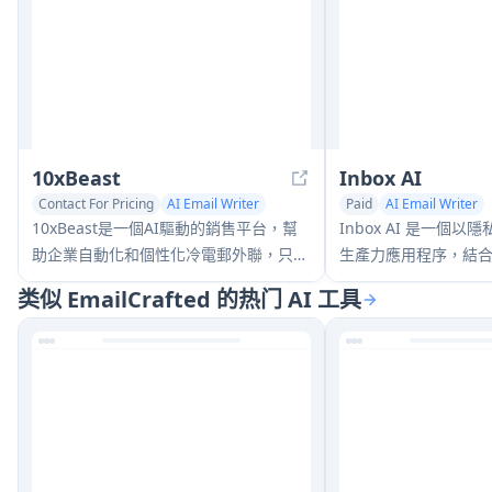
10xBeast
Inbox AI
Contact For Pricing
AI Email Writer
Paid
AI Email Writer
Sales Assistant
AI Task Management
10xBeast是一個AI驅動的銷售平台，幫
Inbox AI 是一個以
助企業自動化和個性化冷電郵外聯，只需
生產力應用程序，結合
幾次點擊即可將潛在客戶轉化為客戶。
動化和電子郵件管理
类似 EmailCrafted 的热门 AI 工具
自定義工作流和命令
備上的AI選項。