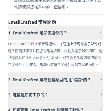
節省時間的 AI 驅動的電子郵件生成
件將使用您帳戶中的一個信用。
無需訂閱的靈活按信用計費的價格
保持一致的品牌語音和專業語氣
EmailCrafted 常見問題
缺點
1. EmailCrafted 是如何運作的？
需要初始設置以捕捉品牌語音
可能需要手動審查和編輯生成的內容
EmailCrafted 以 4 個步驟運作：1) 通過上傳現有電子郵件或
輸入關鍵細節來註冊您的品牌語音，2) 輸入電子郵件細節，包
括關鍵點和收件人信息，3) 讓 AI 生成符合您品牌語音的精緻
電子郵件，4) 查看、編輯並發送電子郵件或保存以備後用。
2. EmailCrafted 是為哪些類型的用戶設計的？
3. 定價是如何工作的？
4. 如何使用 EmailCrafted 創建電子郵件？