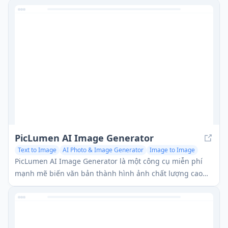
PicLumen AI Image Generator
Text to Image
AI Photo & Image Generator
Image to Image
PicLumen AI Image Generator là một công cụ miễn phí
mạnh mẽ biến văn bản thành hình ảnh chất lượng cao
bằng cách sử dụng công nghệ AI tiên tiến, cung cấp khả
năng tạo ra không giới hạn trên nhiều phong cách.