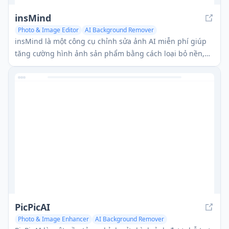
insMind
Photo & Image Editor
AI Background Remover
insMind là một công cụ chỉnh sửa ảnh AI miễn phí giúp
tăng cường hình ảnh sản phẩm bằng cách loại bỏ nền,
xóa các đối tượng không mong muốn và tạo nền mới chỉ
với một vài cú nhấp chuột.
PicPicAI
Photo & Image Enhancer
AI Background Remover