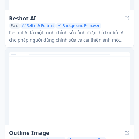
Reshot AI
Paid
AI Selfie & Portrait
AI Background Remover
Reshot AI là một trình chỉnh sửa ảnh được hỗ trợ bởi AI
cho phép người dùng chỉnh sửa và cải thiện ảnh một
cách chuyên nghiệp với các tư thế khuôn mặt, ánh sáng
và biểu cảm có thể tùy chỉnh.
Outline Image