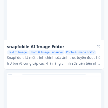
snapfiddle AI Image Editor
Text to Image
Photo & Image Enhancer
Photo & Image Editor
Snapfiddle là một trình chỉnh sửa ảnh trực tuyến được hỗ
trợ bởi AI cung cấp các khả năng chỉnh sửa tiên tiến như
xóa đối tượng, cải thiện hình ảnh và các chỉnh sửa do AI
tạo ra.