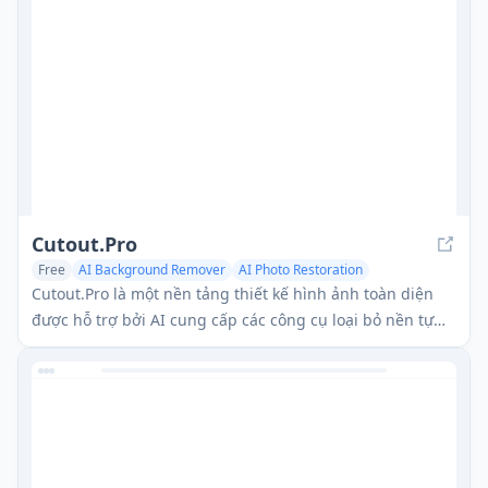
Cutout.Pro
Free
AI Background Remover
AI Photo Restoration
Cutout.Pro là một nền tảng thiết kế hình ảnh toàn diện
được hỗ trợ bởi AI cung cấp các công cụ loại bỏ nền tự
động, chỉnh sửa ảnh và tạo nội dung.