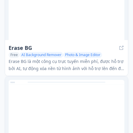
Erase BG
Free
AI Background Remover
Photo & Image Editor
AI Image Segmentation
Erase BG là một công cụ trực tuyến miễn phí, được hỗ trợ
bởi AI, tự động xóa nền từ hình ảnh với hỗ trợ lên đến độ
phân giải 4K, không yêu cầu tài khoản hay kỹ năng đặc
biệt.