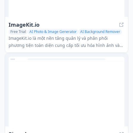
ImageKit.io
Free Trial
AI Photo & Image Generator
AI Background Remover
AI Image Recognition
ImageKit.io là một nền tảng quản lý và phân phối
phương tiện toàn diện cung cấp tối ưu hóa hình ảnh và
video theo thời gian thực, API xử lý và giải pháp Quản lý
Tài sản Kỹ thuật số (DAM) để cung cấp trải nghiệm hình
ảnh chất lượng cao trên các trang web và ứng dụng.