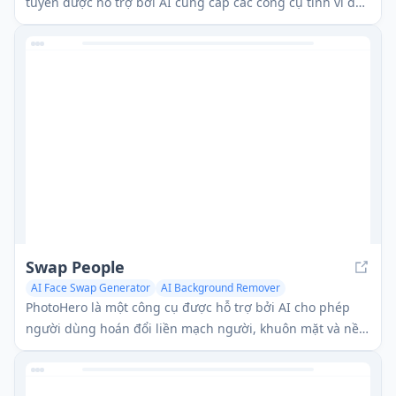
tuyến được hỗ trợ bởi AI cung cấp các công cụ tinh vi để
cải thiện, nâng cấp và tinh chỉnh hình ảnh bằng cách sử
dụng các kỹ thuật trí tuệ nhân tạo tiên tiến.
Swap People
AI Face Swap Generator
AI Background Remover
PhotoHero là một công cụ được hỗ trợ bởi AI cho phép
người dùng hoán đổi liền mạch người, khuôn mặt và nền
trong ảnh để đa dạng hóa nội dung và thu hút khán giả
mới.