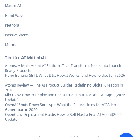
MascotAI
Hand Wave
Plethora
PassiveShorts
Murmell
Tin tức AI Mới nhất
Atoms: A Multi-Agent AI Platform That Transforms Ideas into Launch-
Ready Products
Nano Banana SBTI: What It Is, How It Works, and How to Use It in 2026
Atoms Review — The AI Product Builder Redefining Digital Creation in
2026
Kilo Claw: How to Deploy and Use a True "Do‑It‑For‑You" AI Agent(2026
Update)
OpenAI Shuts Down Sora App: What the Future Holds for AI Video
Generation in 2026
OpenClaw Deployment Guide: How to Self Host a Real AI Agent(2026
Update)