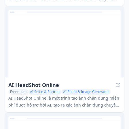
thông qua các tính năng như tạo hình ảnh, mở rộng, thay
thế và loại bỏ đối tượng.
AI HeadShot Online
Freemium
AI Selfie & Portrait
AI Photo & Image Generator
AI Background Remover
AI HeadShot Online là một trình tạo ảnh chân dung miễn
phí được hỗ trợ bởi AI, tạo ra các ảnh chân dung chuyên
nghiệp, cá nhân hóa từ ảnh người dùng hoặc mô tả văn
bản trong nhiều phong cách khác nhau.