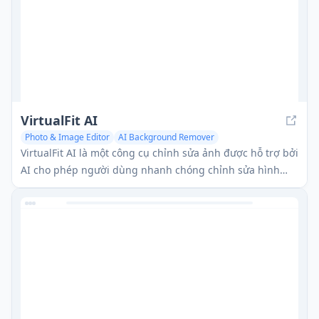
VirtualFit AI
Photo & Image Editor
AI Background Remover
VirtualFit AI là một công cụ chỉnh sửa ảnh được hỗ trợ bởi
AI cho phép người dùng nhanh chóng chỉnh sửa hình
ảnh, thay thế trang phục, tô màu lại đối tượng, xóa nền
và nhiều hơn nữa mà không cần phần mềm phức tạp.