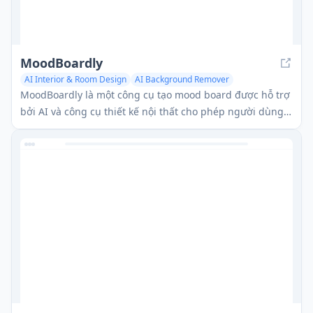
MoodBoardly
AI Interior & Room Design
AI Background Remover
MoodBoardly là một công cụ tạo mood board được hỗ trợ
bởi AI và công cụ thiết kế nội thất cho phép người dùng
dễ dàng tạo, tùy chỉnh và chia sẻ các mood board và thiết
kế phòng trông chuyên nghiệp chỉ trong vài phút.