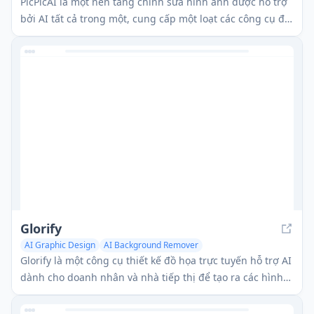
PicPicAI là một nền tảng chỉnh sửa hình ảnh được hỗ trợ
bởi AI tất cả trong một, cung cấp một loạt các công cụ để
nâng cao, biến đổi và tạo ra những hình ảnh ấn tượng
một cách dễ dàng.
Glorify
AI Graphic Design
AI Background Remover
Glorify là một công cụ thiết kế đồ họa trực tuyến hỗ trợ AI
dành cho doanh nhân và nhà tiếp thị để tạo ra các hình
ảnh chuyên nghiệp, có khả năng chuyển đổi cao cho
thương mại điện tử và tiếp thị.