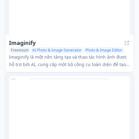
Imaginify
Freemium
AI Photo & Image Generator
Photo & Image Editor
AI Background Remover
Imaginify là một nền tảng tạo và thao tác hình ảnh được
hỗ trợ bởi AI, cung cấp một bộ công cụ toàn diện để tạo,
chỉnh sửa và tối ưu hóa hình ảnh.