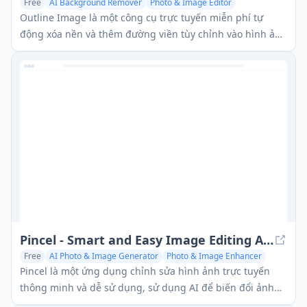
Free
AI Background Remover
Photo & Image Editor
Outline Image là một công cụ trực tuyến miễn phí tự
động xóa nền và thêm đường viền tùy chỉnh vào hình ảnh
chỉ với một cú nhấp chuột.
Pincel - Smart and Easy Image Editing App
Free
AI Photo & Image Generator
Photo & Image Enhancer
Photo & Image Editor
Pincel là một ứng dụng chỉnh sửa hình ảnh trực tuyến
thông minh và dễ sử dụng, sử dụng AI để biến đổi ảnh
chỉ với một nét cọ và lời nhắc văn bản.