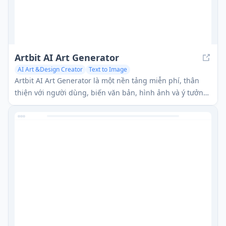
Artbit AI Art Generator
AI Art &Design Creator
Text to Image
AI Photo & Image Generator
Artbit AI Art Generator là một nền tảng miễn phí, thân
thiện với người dùng, biến văn bản, hình ảnh và ý tưởng
thành các tác phẩm nghệ thuật và video tuyệt đẹp do AI
tạo ra bằng cách sử dụng các thuật toán tiên tiến.