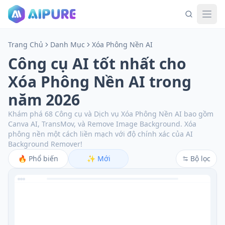
Trang Chủ
Danh Mục
Xóa Phông Nền AI
Công cụ AI tốt nhất cho
Xóa Phông Nền AI trong
năm 2026
Khám phá 68 Công cụ và Dịch vụ Xóa Phông Nền AI bao gồm
Canva AI, TransMov, và Remove Image Background.
Xóa
phông nền một cách liền mạch với độ chính xác của AI
Background Remover!
🔥
Phổ biến
✨
Mới
Bộ lọc