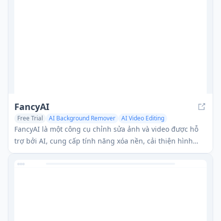
FancyAI
Free Trial
AI Background Remover
AI Video Editing
FancyAI là một công cụ chỉnh sửa ảnh và video được hỗ
trợ bởi AI, cung cấp tính năng xóa nền, cải thiện hình
ảnh và các mẫu tùy chỉnh để tạo ra hình ảnh chuyên
nghiệp một cách nhanh chóng và dễ dàng.