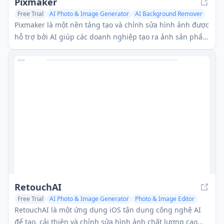
Pixmaker
Free Trial
AI Photo & Image Generator
AI Background Remover
AI Ad Creative Assistant
Pixmaker là một nền tảng tạo và chỉnh sửa hình ảnh được
hỗ trợ bởi AI giúp các doanh nghiệp tạo ra ảnh sản phẩm
chất lượng cao, trưng bày mẫu và hình ảnh tiếp thị thông
qua các thuật toán AI tiên tiến.
RetouchAI
Free Trial
AI Photo & Image Generator
Photo & Image Editor
AI Background Remover
RetouchAI là một ứng dụng iOS tận dụng công nghệ AI
để tạo, cải thiện và chỉnh sửa hình ảnh chất lượng cao