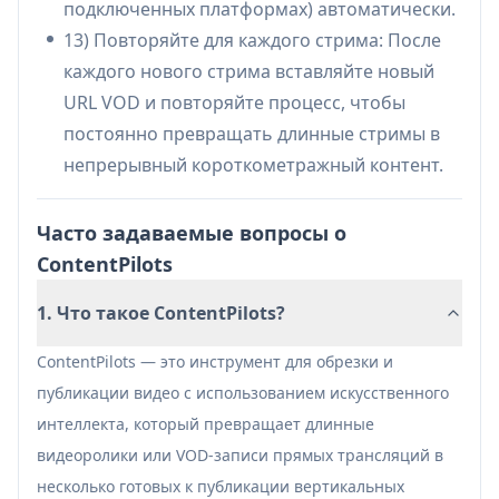
подключенных платформах) автоматически.
автоматически генерируйте клипы +
13) Повторяйте для каждого стрима: После
метаданные и планируйте публикации на
каждого нового стрима вставляйте новый
нескольких каналах из одного места.
URL VOD и повторяйте процесс, чтобы
постоянно превращать длинные стримы в
Преимущества
непрерывный короткометражный контент.
Обрабатывает очень длинные видео/VOD
(многочасовые трансляции), а не только
Часто задаваемые вопросы о
короткие загрузки
ContentPilots
Комплексный рабочий процесс: обрезка,
субтитры, генерация метаданных и
1. Что такое ContentPilots?
многоплатформенное планирование
Субтитры в стиле караоке и вертикальное
ContentPilots — это инструмент для обрезки и
форматирование оптимизированы для
публикации видео с использованием искусственного
коротких видео
интеллекта, который превращает длинные
видеоролики или VOD-записи прямых трансляций в
Недостатки
несколько готовых к публикации вертикальных