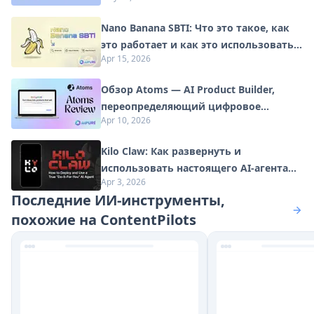
Nano Banana SBTI: Что это такое, как
это работает и как это использовать в
Apr 15, 2026
2026 году
Обзор Atoms — AI Product Builder,
переопределяющий цифровое
Apr 10, 2026
творчество в 2026 году
Kilo Claw: Как развернуть и
использовать настоящего AI-агента
Apr 3, 2026
"Сделай-Это-За-Вас" (Обновление
Последние ИИ-инструменты,
2026)
похожие на ContentPilots