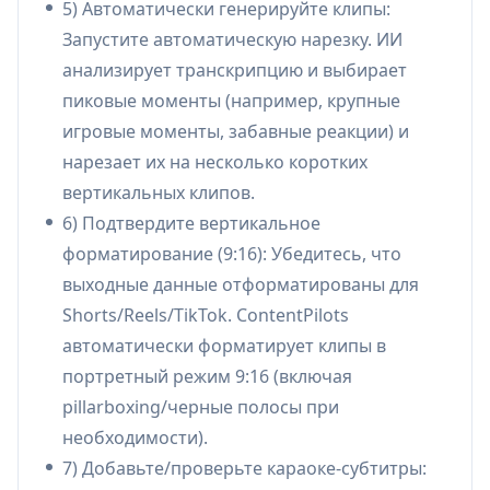
5) Автоматически генерируйте клипы:
Shorts/Reels/TikTok:
Автоматически
Запустите автоматическую нарезку. ИИ
выводит клипы, готовые к портретной
анализирует транскрипцию и выбирает
ориентации (с полями/соотношением
пиковые моменты (например, крупные
сторон телефона), предназначенные для
игровые моменты, забавные реакции) и
коротких платформ.
нарезает их на несколько коротких
Субтитры в стиле караоке (слово за
вертикальных клипов.
словом):
Генерирует анимированные,
6) Подтвердите вертикальное
синхронизированные по словам субтитры (в
форматирование (9:16): Убедитесь, что
стиле TikTok) для улучшения удержания и
выходные данные отформатированы для
доступности.
Shorts/Reels/TikTok. ContentPilots
Генерация метаданных ИИ:
Пишет
автоматически форматирует клипы в
заголовки, теги и описания для каждого
портретный режим 9:16 (включая
клипа (отмечено как сгенерированное
pillarboxing/черные полосы при
Claude AI) и адаптирует метаданные под
необходимости).
нужды платформы.
7) Добавьте/проверьте караоке-субтитры:
Многоплатформенное планирование +