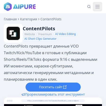
Главная
Категория
ContentPilots
ContentPilots
AI Video Editing
Website
Freemium
AI Short Clips Generator
ContentPilots превращает длинные VOD
Twitch/Kick/YouTube в готовые к публикации
Shorts/Reels/TikToks формата 9:16 с выделенными
ИИ моментами, караоке-субтитрами,
автоматически генерируемыми метаданными и
планированием в один клик.
Посетить сайт
Прорекламировать этот инструмент
https://contentpilots.net/?ref=producthunt&utm_source=aipure