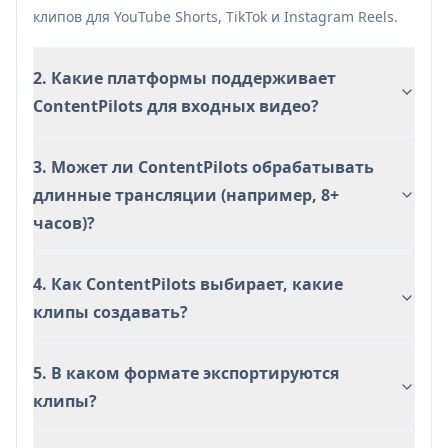
Автоматически выбранные «лучшие
клипов для YouTube Shorts, TikTok и Instagram Reels.
моменты» могут всё ещё требовать ручной
проверки для соответствия бренду/
2. Какие платформы поддерживает
контексту и во избежание пропуска
ContentPilots для входных видео?
ключевых моментов
Подключения к платформам/охват
3. Может ли ContentPilots обрабатывать
планирования могут различаться в
длинные трансляции (например, 8+
зависимости от сети и могут требовать
часов)?
разрешений учётной записи и постоянного
обслуживания интеграции
Вертикальное кадрирование/обработка
4. Как ContentPilots выбирает, какие
соотношения сторон может не подходить
клипы создавать?
каждому стилю кадрирования автора без
дополнительных элементов управления
5. В каком формате экспортируются
редактированием
клипы?