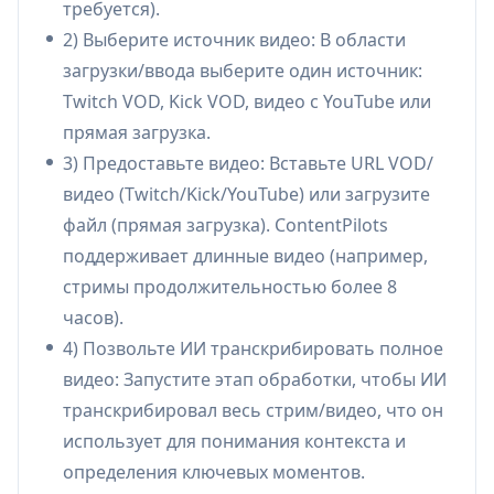
требуется).
контента.
2) Выберите источник видео: В области
Автоматическая обрезка длинных VOD
загрузки/ввода выберите один источник:
(Twitch/Kick/YouTube):
Обрабатывает
Twitch VOD, Kick VOD, видео с YouTube или
полные трансляции (включая VOD
прямая загрузка.
продолжительностью более 8 часов),
3) Предоставьте видео: Вставьте URL VOD/
транскрибирует их и автоматически
видео (Twitch/Kick/YouTube) или загрузите
выбирает пиковые моменты (реакции,
файл (прямая загрузка). ContentPilots
крупные игровые моменты, забавные
поддерживает длинные видео (например,
клипы), чтобы превратить их в короткие
стримы продолжительностью более 8
хайлайты.
часов).
Транскрипция ИИ + обнаружение
4) Позвольте ИИ транскрибировать полное
хайлайтов:
Анализирует всё видео с
видео: Запустите этап обработки, чтобы ИИ
помощью транскрипции для выявления
транскрибировал весь стрим/видео, что он
наиболее привлекательных сегментов,
использует для понимания контекста и
сокращая ручную прокрутку и поиск клипов.
определения ключевых моментов.
Вертикальное форматирование 9:16 для