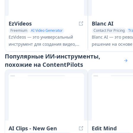
EzVideos
Blanc AI
Freemium
AI Video Generator
Contact For Pricing
Tr
AI Video Editing
AI Video Editing
EzVideos — это универсальный
Blanc AI — это рев
инструмент для создания видео,
решение на основе
который помогает пользователям
позволяет перевод
Популярные ИИ-инструменты,
создавать вирусные видео для
дублировать видеок
похожие на ContentPilots
платформ социальных сетей, таких
чем 47 языков, сох
как Instagram, TikTok и YouTube, с
оригинальный голо
автоматизированными функциями
синхронизацию губ
редактирования и встроенными
ресурсами.
AI Clips - New Gen
Edit Mind