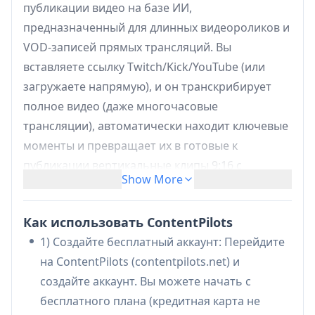
публикации видео на базе ИИ,
предназначенный для длинных видеороликов и
VOD-записей прямых трансляций. Вы
вставляете ссылку Twitch/Kick/YouTube (или
загружаете напрямую), и он транскрибирует
полное видео (даже многочасовые
трансляции), автоматически находит ключевые
моменты и превращает их в готовые к
публикации вертикальные клипы 9:16 с
Show More
субтитрами в стиле караоке. Он также
генерирует оптимизированные для платформы
Как использовать ContentPilots
заголовки/теги/описания и позволяет
1) Создайте бесплатный аккаунт: Перейдите
планировать и публиковать на нескольких
на ContentPilots (contentpilots.net) и
платформах (например, YouTube Shorts, TikTok,
создайте аккаунт. Вы можете начать с
Instagram Reels и LinkedIn) из единого рабочего
бесплатного плана (кредитная карта не
процесса, поддерживаемого календарём