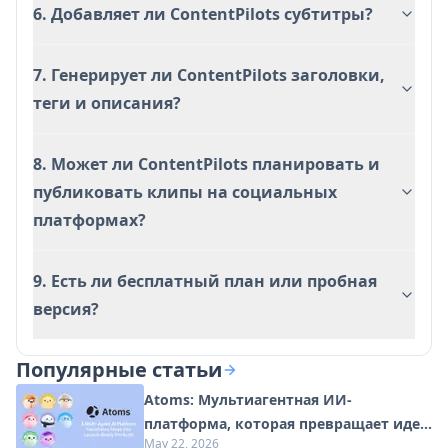
6. Добавляет ли ContentPilots субтитры?
7. Генерирует ли ContentPilots заголовки,
теги и описания?
8. Может ли ContentPilots планировать и
публиковать клипы на социальных
платформах?
9. Есть ли бесплатный план или пробная
версия?
Популярные статьи
Atoms: Мультиагентная ИИ-
платформа, которая превращает идеи
May 22, 2026
в готовые к запуску продукты