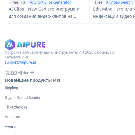
Free Trial
AI Short Clips Generator
Free
AI Video Search
AI Video Editing
AI Clips - New Gen это инструмент
Edit Mind - это пла
для создания видео-клипов на
индексации видео 
основе ИИ, который автоматически
семантического по
генерирует увлекательный
исходным кодом на
короткий контент из длинных видео
искусственного инт
для нескольких социальных медиа
позволяет пользов
платформ, таких как YouTube Shorts,
анализировать и ис
Откройте для себя лучшие инструменты ИИ 2026 с помощью
Каталога ИИ!
TikTok, Instagram Reels и других.
видеоконтент с по
support@aipure.ai
на естественном яз
функциями, включ
Новейшие продукты ИИ
транскрипцию, ана
Rippling
распознавание лиц
объектов.
Glyphi: Speed Reader
Ticketdesk AI
Annotate
Aveiro