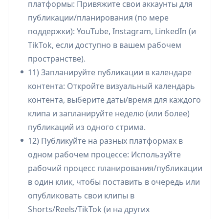
платформы: Привяжите свои аккаунты для
созданными ИИ заголовками/описаниями
публикации/планирования (по мере
для более быстрой дистрибуции.
поддержки): YouTube, Instagram, LinkedIn (и
Образовательный и обучающий контент:
TikTok, если доступно в вашем рабочем
Вырезайте ключевые обучающие моменты,
пространстве).
советы и сегменты вопросов и ответов из
11) Запланируйте публикации в календаре
записанных сессий в короткие уроки с
контента: Откройте визуальный календарь
субтитрами для роста в социальных сетях.
контента, выберите даты/время для каждого
Демонстрации продуктов и SaaS-маркетинг:
клипа и запланируйте неделю (или более)
Преобразуйте вебинары или записи
публикаций из одного стрима.
демонстраций в короткие клипы с
12) Публикуйте на разных платформах в
функциями, затем планируйте их
одном рабочем процессе: Используйте
публикацию на разных платформах для
рабочий процесс планирования/публикации
поддержания постоянного потока контента.
в один клик, чтобы поставить в очередь или
Агентства/операции в социальных сетях:
опубликовать свои клипы в
Стандартизируйте повторяющийся рабочий
Shorts/Reels/TikTok (и на других
процесс: загружайте видео клиентов,