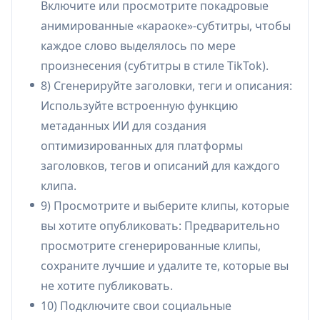
Включите или просмотрите покадровые
календарь контента:
Подключает
анимированные «караоке»-субтитры, чтобы
социальные платформы и планирует/
каждое слово выделялось по мере
публикует клипы в одном рабочем процессе,
произнесения (субтитры в стиле TikTok).
с видом календаря для планирования и
8) Сгенерируйте заголовки, теги и описания:
отслеживания публикаций.
Используйте встроенную функцию
Варианты использования ContentPilots
метаданных ИИ для создания
Стримеры и игровые создатели контента:
оптимизированных для платформы
Превращайте длинные трансляции
заголовков, тегов и описаний для каждого
Twitch/Kick в недельный запас
клипа.
Shorts/Reels/TikToks, автоматически
9) Просмотрите и выберите клипы, которые
извлекая крупные игровые моменты,
вы хотите опубликовать: Предварительно
реакции и забавные моменты.
просмотрите сгенерированные клипы,
Повторное использование подкастов и
сохраните лучшие и удалите те, которые вы
интервью: Преобразуйте длинные интервью
не хотите публиковать.
в несколько вертикальных клипов с
10) Подключите свои социальные
основными моментами, субтитрами и