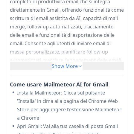
completo di produttività email che si integra
direttamente in Gmail, offrendo funzionalità come
scrittura di email assistita da AI, capacità di mail
merge, follow-up automatizzati, tracciamento
delle email e funzionalità di esportazione delle
email. Consente agli utenti di inviare email di
massa personalizzate, pianificare follow-up
automatizzati, tracciare l'engagement delle email
Show More
e gestire campagne email tutto all'interno della
loro interfaccia Gmail, mantenendo la privacy e
Come usare Mailmeteor AI for Gmail
alti tassi di consegna.
Installa Mailmeteor: Clicca sul pulsante
Scrittore di Email AI:
Scrivi e compone email
'Installa' in cima alla pagina del Chrome Web
più rapidamente utilizzando l'assistenza dell'AI,
Store per aggiungere l'estensione Mailmeteor
aiutando gli utenti a creare contenuti email più
a Chrome
efficaci e professionali
Apri Gmail: Vai alla tua casella di posta Gmail
Sistema di Follow-up Intelligente:
Pianifica e