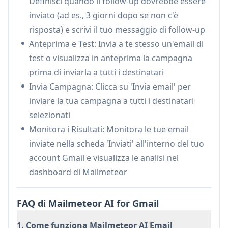
Definisci quando il follow-up dovrebbe essere
automaticamente i lead per aumentare i tassi
inviato (ad es., 3 giorni dopo se non c'è
di conversione
risposta) e scrivi il tuo messaggio di follow-up
Reclutamento: Gestisci le comunicazioni e i
Anteprima e Test: Invia a te stesso un'email di
follow-up con i candidati durante i processi di
test o visualizza in anteprima la campagna
assunzione, assicurandoti che nessun
prima di inviarla a tutti i destinatari
potenziale candidato venga trascurato
Invia Campagna: Clicca su 'Invia email' per
Assistenza Clienti: Invia follow-up
inviare la tua campagna a tutti i destinatari
automatizzati per i ticket di supporto e
selezionati
assicurati una corretta chiusura delle richieste
Monitora i Risultati: Monitora le tue email
dei clienti
inviate nella scheda 'Inviati' all'interno del tuo
Gestione Eventi: Invia inviti agli eventi e
account Gmail e visualizza le analisi nel
promemoria automatizzati per ridurre le
dashboard di Mailmeteor
assenze a webinar, conferenze o riunioni
FAQ di Mailmeteor AI for Gmail
Vantaggi
Integrazione senza soluzione di continuità con
1. Come funziona Mailmeteor AI Email