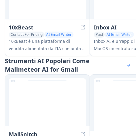
10xBeast
Inbox AI
Contact For Pricing
AI Email Writer
Paid
AI Email Writer
Sales Assistant
AI Task Management
10xBeast è una piattaforma di
Inbox AI è un'app di
vendita alimentata dall'IA che aiuta le
MacOS incentrata sul
aziende ad automatizzare e
combina automazion
Strumenti AI Popolari Come
personalizzare l'outreach via email a
dalla voce con capac
Mailmeteor AI for Gmail
freddo per convertire i lead in clienti
delle email, consent
in pochi clic.
di creare flussi di l
personalizzati, offre
basate su cloud che 
MailSnitch