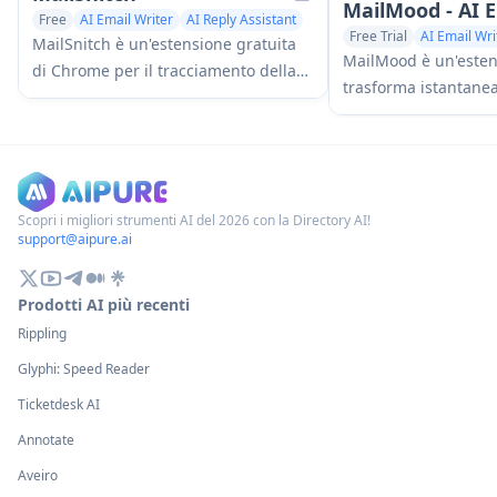
MailMood - AI 
Free
AI Email Writer
AI Reply Assistant
Free Trial
AI Email Wri
MailSnitch è un'estensione gratuita
MailMood è un'esten
di Chrome per il tracciamento della
trasforma istantane
posta elettronica e anti-spam che
Gmail in un linguag
aiuta gli utenti a identificare le fonti
professionale, pulito
di spam attraverso il sistema
tre diverse opzioni d
automatizzato di tagging e
informale o assertivo
tracciamento della posta elettronica.
clic.
Scopri i migliori strumenti AI del 2026 con la Directory AI!
support@aipure.ai
Prodotti AI più recenti
Rippling
Glyphi: Speed Reader
Ticketdesk AI
Annotate
Aveiro