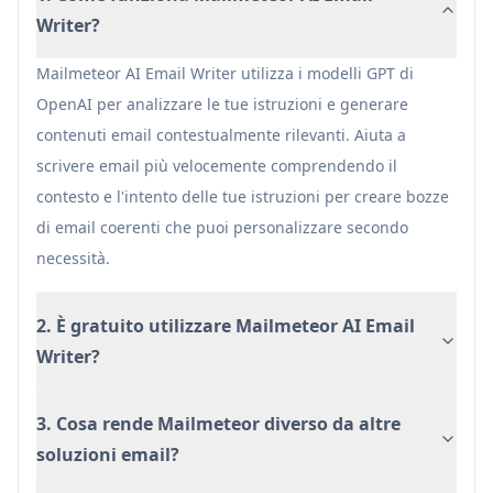
Gmail senza bisogno di strumenti esterni
Writer?
Forte attenzione alla privacy con requisiti
minimi di autorizzazione
Mailmeteor AI Email Writer utilizza i modelli GPT di
Alto punteggio degli utenti (4.9/5) con oltre 5
OpenAI per analizzare le tue istruzioni e generare
milioni di utenti
contenuti email contestualmente rilevanti. Aiuta a
scrivere email più velocemente comprendendo il
Svantaggi
contesto e l'intento delle tue istruzioni per creare bozze
Limitato a 50 email al giorno nel piano gratuito
di email coerenti che puoi personalizzare secondo
Alcune funzionalità richiedono un upgrade a
necessità.
pagamento
Limitato solo alla piattaforma Gmail
2. È gratuito utilizzare Mailmeteor AI Email
Writer?
3. Cosa rende Mailmeteor diverso da altre
soluzioni email?