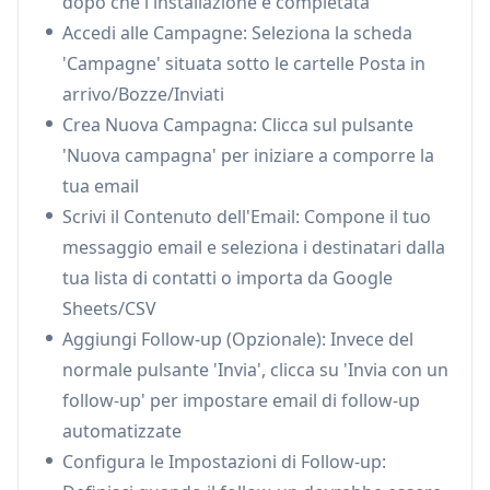
dopo che l'installazione è completata
invia automaticamente email di follow-up
Accedi alle Campagne: Seleziona la scheda
basate sulle interazioni dei destinatari
'Campagne' situata sotto le cartelle Posta in
(nessuna risposta, nessuna apertura) con
arrivo/Bozze/Inviati
tempistiche e modelli personalizzabili
Crea Nuova Campagna: Clicca sul pulsante
Mail Merge con Tracciamento:
Invia email di
'Nuova campagna' per iniziare a comporre la
massa personalizzate a più destinatari con la
tua email
possibilità di tracciare aperture, clic e metriche
Scrivi il Contenuto dell'Email: Compone il tuo
di engagement
messaggio email e seleziona i destinatari dalla
Integrazione Nativa di Gmail:
Funziona senza
tua lista di contatti o importa da Google
problemi all'interno dell'interfaccia di Gmail
Sheets/CSV
senza richiedere dashboard o strumenti
Aggiungi Follow-up (Opzionale): Invece del
esterni, mantenendo un'esperienza utente
normale pulsante 'Invia', clicca su 'Invia con un
familiare
follow-up' per impostare email di follow-up
Casi d'uso di Mailmeteor AI for Gmail
automatizzate
Vendite e Marketing: Invia campagne di
Configura le Impostazioni di Follow-up:
contatto personalizzate e segui