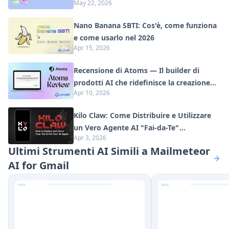
May 22, 2026
al Lancio
Nano Banana SBTI: Cos'è, come funziona
e come usarlo nel 2026
Apr 15, 2026
Recensione di Atoms — Il builder di
prodotti AI che ridefinisce la creazione
Apr 10, 2026
digitale nel 2026
Kilo Claw: Come Distribuire e Utilizzare
un Vero Agente AI "Fai-da-Te"
Apr 3, 2026
(Aggiornamento 2026)
Ultimi Strumenti AI Simili a Mailmeteor
AI for Gmail