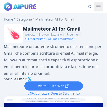
Home
Categoria
Mailmeteor AI For Gmail
Mailmeteor AI for Gmail
Website
Browser Extension
Freemium
AI Email Writer
AI Email Marketing
Mailmeteor è un potente strumento di estensione per
Gmail che combina scrittura di email AI, mail merge,
follow-up automatizzati e capacità di esportazione di
email per migliorare la produttività e la gestione delle
email all'interno di Gmail.
Social e Email:
Visita il Sito Web
Pubblicizza Questo Strumento
https://chromewebstore.google.com/detail/mailmeteor-ai-email-
write/loclkojldkjladfhbngilnhbeffbkgdm?ref=aipure&utm_source=aipure