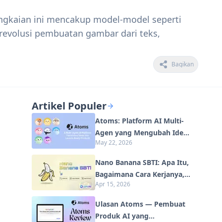
angkaian ini mencakup model-model seperti
erevolusi pembuatan gambar dari teks,
Bagikan
Artikel Populer
Atoms: Platform AI Multi-
Agen yang Mengubah Ide
May 22, 2026
menjadi Produk Siap
Diluncurkan
Nano Banana SBTI: Apa Itu,
Bagaimana Cara Kerjanya,
Apr 15, 2026
dan Cara Menggunakannya di
Tahun 2026
Ulasan Atoms — Pembuat
Produk AI yang