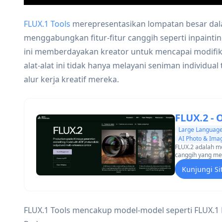
FLUX.1 Tools
merepresentasikan lompatan besar da
menggabungkan fitur-fitur canggih seperti inpainting
ini memberdayakan kreator untuk mencapai modifikas
alat-alat ini tidak hanya melayani seniman individual
alur kerja kreatif mereka.
FLUX.2 - O
Large Language
AI Photo & Ima
FLUX.2 adalah m
canggih yang men
referensi, kepat
Kunjungi Si
yang konsisten.
FLUX.1 Tools mencakup model-model seperti FLUX.1 Fi