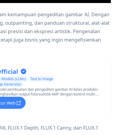
lam kemampuan pengeditan gambar AI. Dengan
, outpainting, dan panduan struktural, alat-alat
i presisi dan ekspresi artistik. Pengenalan
 tetapi juga bisnis yang ingin mengefisienkan
fficial
 Models (LLMs)
Text to Image
ge Generator
odel pembuatan dan pengeditan gambar AI kelas produksi
ghasilkan output fotorealistik 4MP dengan kontrol multi-
uhan prompt yang luar biasa, dan pelestarian karakter/gaya
tus Web
ll, FLUX.1 Depth, FLUX.1 Canny, dan FLUX.1