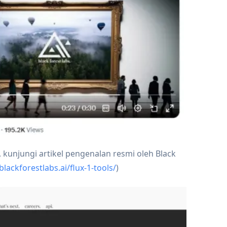
, kunjungi artikel pengenalan resmi oleh Black
blackforestlabs.ai/flux-1-tools/
)