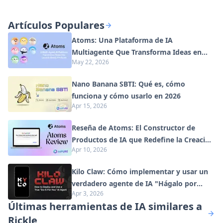
Artículos Populares
Atoms: Una Plataforma de IA
Multiagente Que Transforma Ideas en
May 22, 2026
Productos Listos para Lanzar
Nano Banana SBTI: Qué es, cómo
funciona y cómo usarlo en 2026
Apr 15, 2026
Reseña de Atoms: El Constructor de
Productos de IA que Redefine la Creación
Apr 10, 2026
Digital en 2026
Kilo Claw: Cómo implementar y usar un
verdadero agente de IA "Hágalo por
Apr 3, 2026
usted" (Actualización 2026)
Últimas herramientas de IA similares a
Rickle