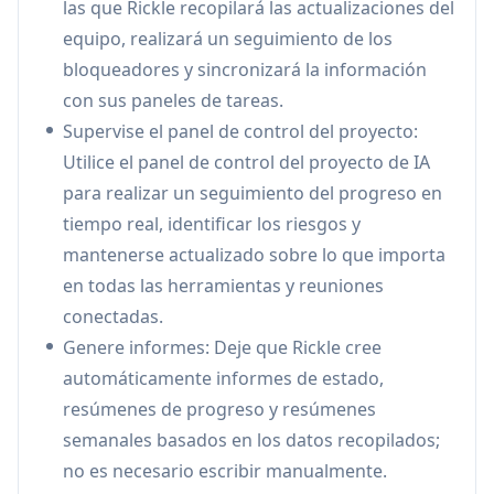
las que Rickle recopilará las actualizaciones del
las actividades del equipo
equipo, realizará un seguimiento de los
Desarrollo de productos: Ayuda a los jefes de
bloqueadores y sincronizará la información
producto a planificar funciones, supervisar el
con sus paneles de tareas.
progreso del desarrollo y mantener la
Supervise el panel de control del proyecto:
documentación
Utilice el panel de control del proyecto de IA
Supervisión ejecutiva: Proporciona a los CEO y
para realizar un seguimiento del progreso en
a los ejecutivos visibilidad en tiempo real del
tiempo real, identificar los riesgos y
rendimiento del proyecto y la productividad
mantenerse actualizado sobre lo que importa
del equipo
en todas las herramientas y reuniones
conectadas.
Ventajas
Genere informes: Deje que Rickle cree
Ahorra más de 5 horas a la semana al reducir
automáticamente informes de estado,
el trabajo manual
resúmenes de progreso y resúmenes
Se integra con múltiples herramientas y
semanales basados en los datos recopilados;
plataformas populares
no es necesario escribir manualmente.
Ofrece automatización impulsada por IA para