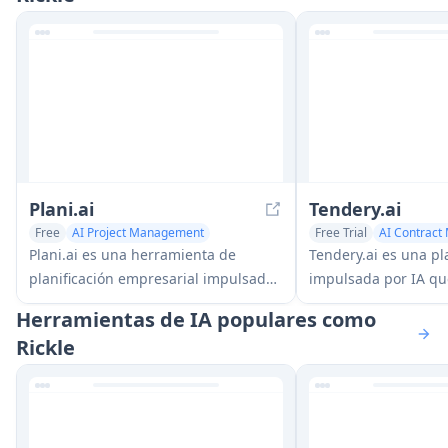
Plani.ai
Tendery.ai
Free
AI Project Management
Free Trial
AI Contrac
Marketing Plan Generator
AI Project Management
Plani.ai es una herramienta de
Tendery.ai es una p
planificación empresarial impulsada
impulsada por IA qu
por IA que genera estrategias, tareas
adquisición pública 
Herramientas de IA populares como
y planes accionables personalizados
proporcionar descu
Rickle
para ayudar a emprendedores,
automatizado de lici
startups y pequeñas empresas a
emparejamiento inte
alcanzar sus objetivos empresariales.
capacidades mejorad
creación de propues