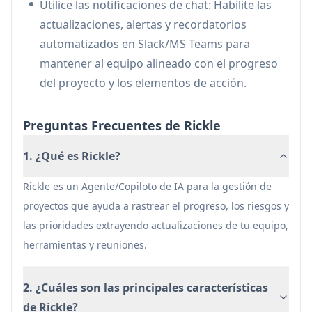
Utilice las notificaciones de chat: Habilite las
diversas tareas de gestión de proyectos
actualizaciones, alertas y recordatorios
Desventajas
automatizados en Slack/MS Teams para
Las horas de reunión son limitadas en los
mantener al equipo alineado con el progreso
planes básicos
del proyecto y los elementos de acción.
Algunas funciones avanzadas de gestión de
equipos aún están en desarrollo
Preguntas Frecuentes de Rickle
El precio podría ser alto para los equipos más
1. ¿Qué es Rickle?
pequeños
Rickle es un Agente/Copiloto de IA para la gestión de
proyectos que ayuda a rastrear el progreso, los riesgos y
las prioridades extrayendo actualizaciones de tu equipo,
herramientas y reuniones.
2. ¿Cuáles son las principales características
de Rickle?