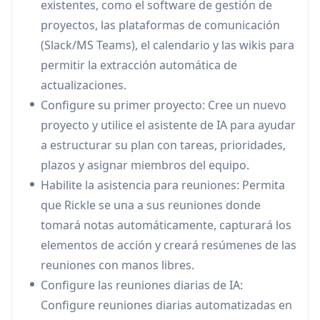
existentes, como el software de gestión de
estado del proyecto extrayendo
proyectos, las plataformas de comunicación
actualizaciones de múltiples fuentes y
(Slack/MS Teams), el calendario y las wikis para
herramientas en tiempo real
permitir la extracción automática de
Detección y gestión de riesgos:
Identifica de
actualizaciones.
forma proactiva los posibles bloqueadores, el
Configure su primer proyecto: Cree un nuevo
alcance descontrolado y los retrasos antes de
proyecto y utilice el asistente de IA para ayudar
que afecten a la entrega del proyecto
a estructurar su plan con tareas, prioridades,
Documentación automatizada:
Genera
plazos y asignar miembros del equipo.
informes de estado, resúmenes de progreso y
Habilite la asistencia para reuniones: Permita
documentación del proyecto automáticamente
que Rickle se una a sus reuniones donde
sin necesidad de escribir manualmente
tomará notas automáticamente, capturará los
Casos de Uso de Rickle
elementos de acción y creará resúmenes de las
Gestión de equipos de tecnología: Ayuda a los
reuniones con manos libres.
CTO y a los líderes técnicos a gestionar
Configure las reuniones diarias de IA:
proyectos de desarrollo mediante el
Configure reuniones diarias automatizadas en
seguimiento del progreso y la coordinación de