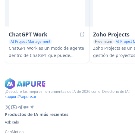
ChatGPT Work
Zoho Projects
AI Project Management
Freemium
AI Project
AI Team Collaboration
ChatGPT Work es un modo de agente
Zoho Projects es un 
dentro de ChatGPT que puede
gestión de proyecto
ejecutar proyectos de varios pasos
nube que ayuda a lo
durante horas, extraer contexto de
planificar, realizar 
sus aplicaciones y archivos
colaborar en proyec
conectados, y producir resultados
como diagramas de 
terminados como documentos,
automatización de t
¡Descubre las mejores herramientas de IA de 2026 con el Directorio de IA!
support@aipure.ai
diapositivas, hojas y sitios
seguimiento del tie
interactivos, mientras lo mantiene a
herramientas integr
usted en control con aprobaciones y
Productos de IA más recientes
gobernanza empresarial.
Ask Kelo
GenMotion