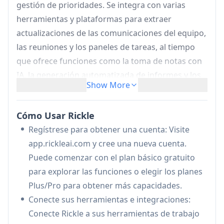
gestión de prioridades. Se integra con varias
herramientas y plataformas para extraer
actualizaciones de las comunicaciones del equipo,
las reuniones y los paneles de tareas, al tiempo
que ofrece funciones como la toma de notas con
IA, la generación automatizada de informes y los
Show More
recordatorios inteligentes, todo diseñado para
reducir el trabajo manual y mejorar la
Cómo Usar Rickle
productividad del equipo.
Regístrese para obtener una cuenta: Visite
Asistente de reuniones con IA:
Proporciona
app.rickleai.com y cree una nueva cuenta.
soporte para reuniones con manos libres con
Puede comenzar con el plan básico gratuito
notas de preparación de IA, toma de notas
para explorar las funciones o elegir los planes
automática y captura de elementos de acción y
Plus/Pro para obtener más capacidades.
seguimientos
Conecte sus herramientas e integraciones:
Seguimiento del progreso del proyecto:
Conecte Rickle a sus herramientas de trabajo
Supervisa automáticamente el impulso y el