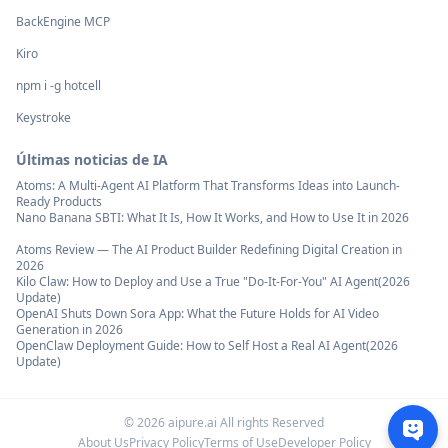
BackEngine MCP
Kiro
npm i -g hotcell
Keystroke
Últimas noticias de IA
Atoms: A Multi-Agent AI Platform That Transforms Ideas into Launch-
Ready Products
Nano Banana SBTI: What It Is, How It Works, and How to Use It in 2026
Atoms Review — The AI Product Builder Redefining Digital Creation in
2026
Kilo Claw: How to Deploy and Use a True "Do‑It‑For‑You" AI Agent(2026
Update)
OpenAI Shuts Down Sora App: What the Future Holds for AI Video
Generation in 2026
OpenClaw Deployment Guide: How to Self Host a Real AI Agent(2026
Update)
©
2026
aipure.ai All rights Reserved
About Us
Privacy Policy
Terms of Use
Developer Policy