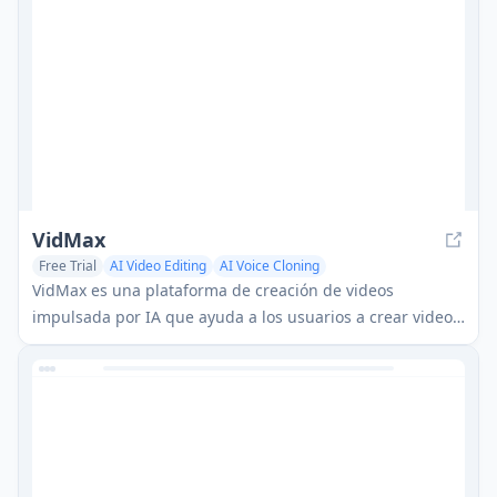
VidMax
Free Trial
AI Video Editing
AI Voice Cloning
AI UGC Video Generator
VidMax es una plataforma de creación de videos
impulsada por IA que ayuda a los usuarios a crear videos
virales sin rostro con capacidades de publicación
automática en plataformas de redes sociales.