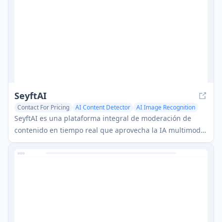
SeyftAI
Contact For Pricing
AI Content Detector
AI Image Recognition
AI Video Editing
SeyftAI es una plataforma integral de moderación de
contenido en tiempo real que aprovecha la IA multimodal
para filtrar contenido dañino e inapropiado en texto,
imágenes y videos, mientras apoya múltiples idiomas y
contextos culturales.