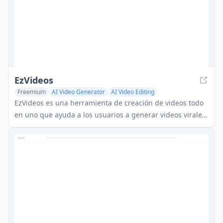
EzVideos
Freemium
AI Video Generator
AI Video Editing
EzVideos es una herramienta de creación de videos todo
en uno que ayuda a los usuarios a generar videos virales
para plataformas de redes sociales como Instagram,
TikTok y YouTube con características de edición
automatizadas y recursos integrados.