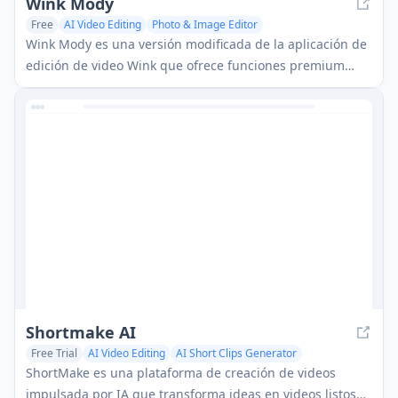
Wink Mody
Free
AI Video Editing
Photo & Image Editor
Wink Mody es una versión modificada de la aplicación de
edición de video Wink que ofrece funciones premium
como retoque impulsado por IA, exportaciones en 4K y
edición sin marcas de agua completamente gratis.
Shortmake AI
Free Trial
AI Video Editing
AI Short Clips Generator
AI Video Generator
ShortMake es una plataforma de creación de videos
impulsada por IA que transforma ideas en videos listos