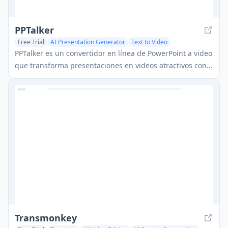
PPTalker
Free Trial
AI Presentation Generator
Text to Video
AI Video Editing
PPTalker es un convertidor en línea de PowerPoint a video
que transforma presentaciones en videos atractivos con
voces en off y subtítulos multilingües impulsados por IA.
Transmonkey