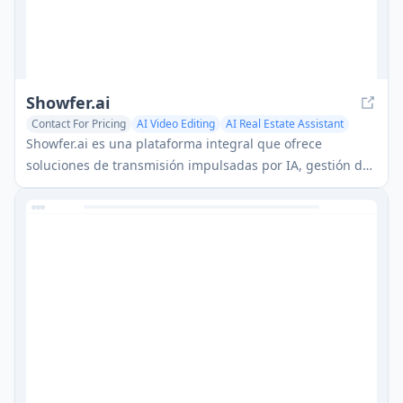
Showfer.ai
Contact For Pricing
AI Video Editing
AI Real Estate Assistant
Multi-purpose Tools
Showfer.ai es una plataforma integral que ofrece
soluciones de transmisión impulsadas por IA, gestión de
contenido y herramientas de exhibición inmobiliaria para
ayudar a los creadores de contenido y profesionales
inmobiliarios a optimizar sus flujos de trabajo.