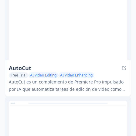
AutoCut
Free Trial
AI Video Editing
AI Video Enhancing
AutoCut es un complemento de Premiere Pro impulsado
por IA que automatiza tareas de edición de video como
agregar subtítulos animados, eliminar silencios y editar
podcasts para ahorrar horas de trabajo manual.