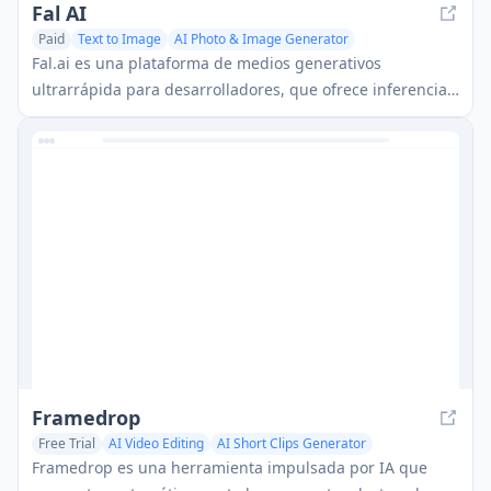
Fal AI
Paid
Text to Image
AI Photo & Image Generator
AI Video Editing
Fal.ai es una plataforma de medios generativos
ultrarrápida para desarrolladores, que ofrece inferencia
de modelos de IA optimizada y capacidades en tiempo
real.
Framedrop
Free Trial
AI Video Editing
AI Short Clips Generator
AI Thumbnail Maker
Framedrop es una herramienta impulsada por IA que