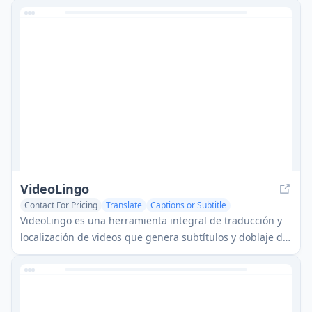
extraer puntos clave en múltiples idiomas.
VideoLingo
Contact For Pricing
Translate
Captions or Subtitle
AI Video Editing
VideoLingo es una herramienta integral de traducción y
localización de videos que genera subtítulos y doblaje de
calidad Netflix, permitiendo un intercambio de
conocimientos sin problemas a través de las barreras del
idioma en todo el mundo.