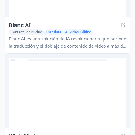
Blanc AI
Contact For Pricing
Translate
AI Video Editing
Blanc AI es una solución de IA revolucionaria que permite
la traducción y el doblaje de contenido de video a más de
47 idiomas mientras preserva la voz original, las
emociones y la sincronización de labios.