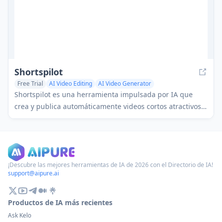
Shortspilot
Free Trial
AI Video Editing
AI Video Generator
AI Short Clips Generator
Shortspilot es una herramienta impulsada por IA que
crea y publica automáticamente videos cortos atractivos
en plataformas de redes sociales, ayudando a los
usuarios a generar vistas e ingresos sin esfuerzo.
¡Descubre las mejores herramientas de IA de 2026 con el Directorio de IA!
support@aipure.ai
Productos de IA más recientes
Ask Kelo