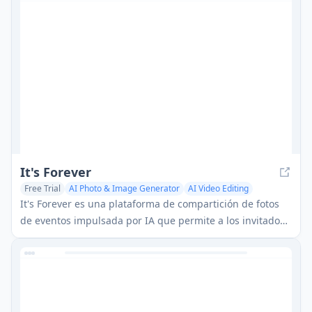
It's Forever
Free Trial
AI Photo & Image Generator
AI Video Editing
AI UGC Video Generator
It's Forever es una plataforma de compartición de fotos
de eventos impulsada por IA que permite a los invitados
capturar, subir y revivir recuerdos de celebraciones
fácilmente.