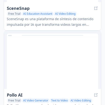
SceneSnap
Free Trial
AI Education Assistant
AI Video Editing
AI Recording &Summarizer
SceneSnap es una plataforma de síntesis de contenido
impulsada por IA que transforma videos largos en
resúmenes interactivos y personalizados adaptados a los
intereses específicos y limitaciones de tiempo de los
usuarios.
Pollo AI
Free Trial
AI Video Generator
Text to Video
AI Video Editing