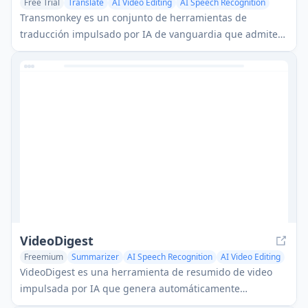
Free Trial
Translate
AI Video Editing
AI Speech Recognition
Transmonkey es un conjunto de herramientas de
traducción impulsado por IA de vanguardia que admite
más de 130 idiomas y maneja múltiples formatos de
archivo, incluidos documentos, imágenes, audio y video,
mientras mantiene los diseños y la calidad originales.
VideoDigest
Freemium
Summarizer
AI Speech Recognition
AI Video Editing
VideoDigest es una herramienta de resumido de video
impulsada por IA que genera automáticamente
resúmenes concisos de videos al analizar su contenido y