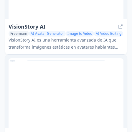
VisionStory AI
Freemium
AI Avatar Generator
Image to Video
AI Video Editing
VisionStory AI es una herramienta avanzada de IA que
transforma imágenes estáticas en avatares hablantes
dinámicos y expresivos con capacidades de video y audio
de alta calidad.