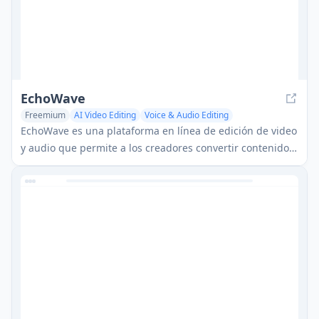
EchoWave
Freemium
AI Video Editing
Voice & Audio Editing
AI Social Media Assistant
EchoWave es una plataforma en línea de edición de video
y audio que permite a los creadores convertir contenido
de audio en videos atractivos con visualizaciones de
formas de onda, subtítulos y efectos para compartir en
redes sociales.