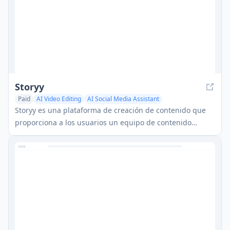
Storyy
Paid
AI Video Editing
AI Social Media Assistant
AI Content Detector
Storyy es una plataforma de creación de contenido que
proporciona a los usuarios un equipo de contenido
virtual para planificar, crear y gestionar contenido
personalizado en redes sociales.