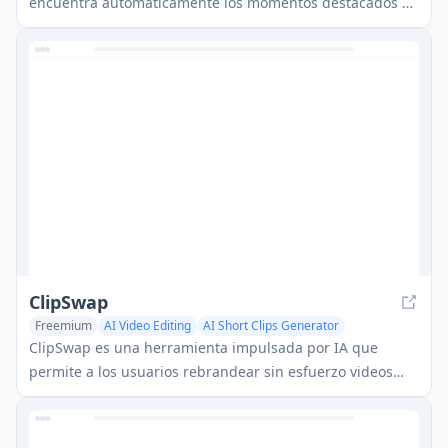
encuentra automáticamente los momentos destacados en
contenido de video de formato largo y los convierte en
videos de formato corto para redes sociales.
ClipSwap
Freemium
AI Video Editing
AI Short Clips Generator
AI Repurpose Assistant
ClipSwap es una herramienta impulsada por IA que
permite a los usuarios rebrandear sin esfuerzo videos
virales para que coincidan con su estética de marca en
segundos.