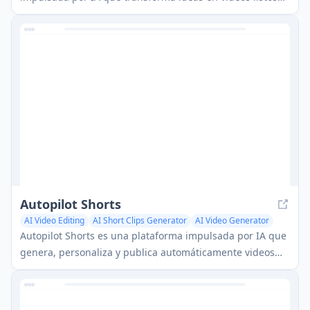
para volverse virales al generar automáticamente
guiones, voces en off, visuales y subtítulos
específicamente optimizados para plataformas como
TikTok y YouTube Shorts.
Autopilot Shorts
AI Video Editing
AI Short Clips Generator
AI Video Generator
Autopilot Shorts es una plataforma impulsada por IA que
genera, personaliza y publica automáticamente videos
cortos sin rostro en plataformas de redes sociales como
TikTok y YouTube en piloto automático.