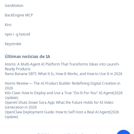
GenMotion
BackEngine MCP
Kiro
npm i -g hotcell
Keystroke
Últimas noticias de IA
Atoms: A Multi-Agent AI Platform That Transforms Ideas into Launch-
Ready Products
Nano Banana SBTI: What It Is, How It Works, and How to Use It in 2026
Atoms Review — The AI Product Builder Redefining Digital Creation in
2026
Kilo Claw: How to Deploy and Use a True "Do‑It‑For‑You" AI Agent(2026
Update)
OpenAI Shuts Down Sora App: What the Future Holds for AI Video
Generation in 2026
OpenClaw Deployment Guide: How to Self Host a Real AI Agent(2026
Update)