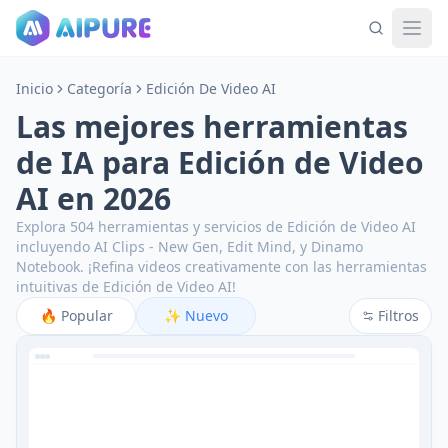
Inicio
Categoría
Edición De Video AI
Las mejores herramientas
de IA para Edición de Video
AI en 2026
Explora 504 herramientas y servicios de Edición de Video AI
incluyendo AI Clips - New Gen, Edit Mind, y Dinamo
Notebook.
¡Refina videos creativamente con las herramientas
intuitivas de Edición de Video AI!
🔥
Popular
✨
Nuevo
Filtros