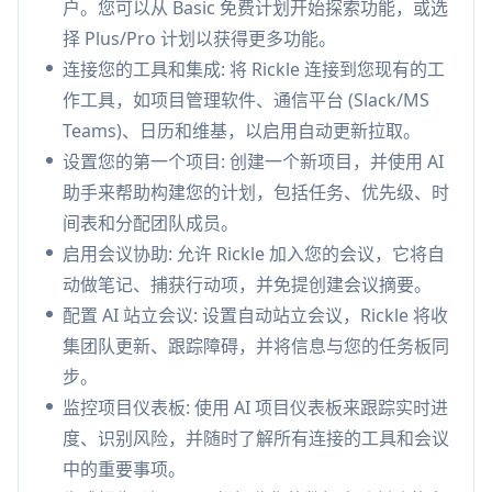
户。您可以从 Basic 免费计划开始探索功能，或选
Rickle 的使用场景
择 Plus/Pro 计划以获得更多功能。
技术团队管理: 帮助首席技术官和技术主管通过跟
连接您的工具和集成: 将 Rickle 连接到您现有的工
踪进度和协调团队活动来管理开发项目
作工具，如项目管理软件、通信平台 (Slack/MS
产品开发: 协助产品经理规划功能、监控开发进度
Teams)、日历和维基，以启用自动更新拉取。
和维护文档
设置您的第一个项目: 创建一个新项目，并使用 AI
执行监督: 为首席执行官和高管提供对项目绩效和
助手来帮助构建您的计划，包括任务、优先级、时
团队生产力的实时可见性
间表和分配团队成员。
启用会议协助: 允许 Rickle 加入您的会议，它将自
优点
动做笔记、捕获行动项，并免提创建会议摘要。
通过减少手动工作，每周节省5小时以上
配置 AI 站立会议: 设置自动站立会议，Rickle 将收
与多个流行的工具和平台集成
集团队更新、跟踪障碍，并将信息与您的任务板同
为各种项目管理任务提供人工智能驱动的自动化
步。
缺点
监控项目仪表板: 使用 AI 项目仪表板来跟踪实时进
基本计划中的会议时间有限
度、识别风险，并随时了解所有连接的工具和会议
一些高级团队管理功能仍在开发中
中的重要事项。