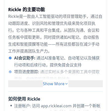
Rickle 的主要功能
Rickle是一款由人工智能驱动的项目管理助手，通过自
动跟踪进度、识别风险和管理优先级来简化项目执
行。它与各种工具和平台集成，从团队沟通、会议和
任务板中提取更新，同时提供诸如AI笔记、自动报告
生成和智能提醒等功能——所有这些都旨在减少手动
工作并提高团队生产力。
AI会议助手:
通过AI准备笔记、自动笔记以及捕获
行动项和后续行动，提供免提会议支持
项目进度跟踪:
通过实时从多个来源和工具中提取
更新，自动监控项目势头和状态
Show More
风险检测与管理:
在潜在的阻碍、范围蔓延和延误
影响项目交付之前，主动识别它们
如何使用 Rickle
自动文档:
自动生成状态报告、进度摘要和项目文
注册帐户: 访问 app.rickleai.com 并创建一个新帐
档，无需手动编写