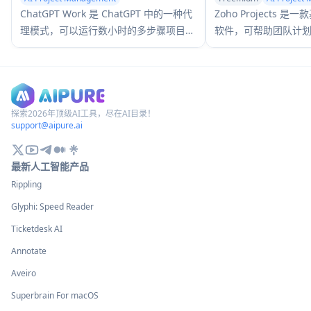
AI Team Collaboration
ChatGPT Work 是 ChatGPT 中的一种代
Zoho Projects 
理模式，可以运行数小时的多步骤项目，
软件，可帮助团队计
从您连接的应用程序和文件中提取上下
项目，其功能包括甘
文，并生成文档、幻灯片、表格和交互式
时间跟踪和全面的报
站点等最终输出——同时通过审批和企业
治理让您保持控制。
探索2026年顶级AI工具，尽在AI目录！
support@aipure.ai
最新人工智能产品
Rippling
Glyphi: Speed Reader
Ticketdesk AI
Annotate
Aveiro
Superbrain For macOS