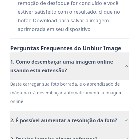
Criação de Conteúdo Profissional:
remoção de desfoque for concluído e você
Profissionais de marketing e criadores de
estiver satisfeito com o resultado, clique no
conteúdo podem aprimorar materiais visuais
botão Download para salvar a imagem
para apresentações, mídias sociais e
aprimorada em seu dispositivo
publicidade digital
Fotografia de E-commerce: Vendedores online
Perguntas Frequentes do Unblur Image
podem melhorar as imagens de produtos para
aumentar o apelo visual e aumentar as taxas
1. Como desembaçar uma imagem online
de conversão
usando esta extensão?
Restauração de Fotos Pessoais: Os usuários
Basta carregar sua foto borrada, e o aprendizado de
podem restaurar e aprimorar fotos de família
máquina irá desembaçar automaticamente a imagem
antigas ou corrigir memórias pessoais mal
online
capturadas
Vantagens
2. É possível aumentar a resolução da foto?
Nenhuma instalação de software adicional
necessária