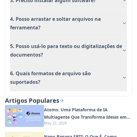
3. Preciso instalar algum software?
Operação simples com um clique
Processamento seguro e privado
4. Posso arrastar e soltar arquivos na
Suporta vários formatos de imagem
ferramenta?
Desvantagens
Limitado apenas ao navegador Chrome
5. Posso usá-lo para texto ou digitalizações de
Os resultados podem variar dependendo da
documentos?
qualidade da imagem original
Requer conexão com a internet para
6. Quais formatos de arquivo são
processamento
suportados?
Artigos Populares
Atoms: Uma Plataforma de IA
Multiagente Que Transforma Ideias em
May 22, 2026
Produtos Prontos para Lançamento
Nano Banana SBTI: O Que É, Como