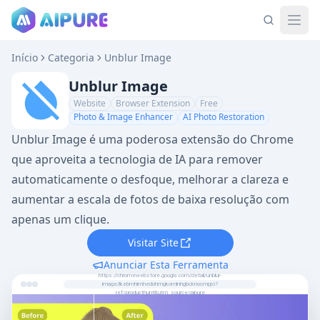
Início
Categoria
Unblur Image
Unblur Image
Website
Browser Extension
Free
Photo & Image Enhancer
AI Photo Restoration
Unblur Image é uma poderosa extensão do Chrome
que aproveita a tecnologia de IA para remover
automaticamente o desfoque, melhorar a clareza e
aumentar a escala de fotos de baixa resolução com
apenas um clique.
Visitar Site
Anunciar Esta Ferramenta
https://chromewebstore.google.com/detail/unblur-
image/lkebmhimhedohmgkomlnhgbcknocmpjo?
ref=producthunt&utm_source=aipure