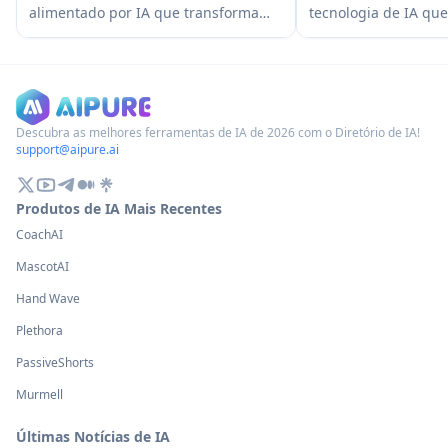
alimentado por IA que transforma
tecnologia de IA qu
fotos em versos poéticos, capturando
automaticamente fot
a emoção e a atmosfera dos
amadoras em fotos d
momentos por meio de visão
profissionais, corri
computacional e IA de linguagem.
câmera, removendo 
mantendo as cores v
Descubra as melhores ferramentas de IA de 2026 com o Diretório de IA!
support@aipure.ai
Produtos de IA Mais Recentes
CoachAI
MascotAI
Hand Wave
Plethora
PassiveShorts
Murmell
Últimas Notícias de IA