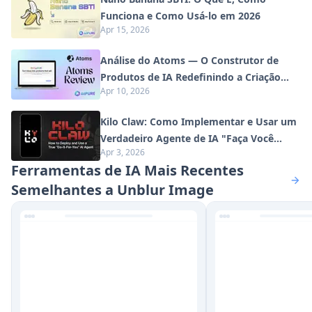
Funciona e Como Usá-lo em 2026
Apr 15, 2026
Análise do Atoms — O Construtor de
Produtos de IA Redefinindo a Criação
Apr 10, 2026
Digital em 2026
Kilo Claw: Como Implementar e Usar um
Verdadeiro Agente de IA "Faça Você
Apr 3, 2026
Mesmo" (Atualização de 2026)
Ferramentas de IA Mais Recentes
Semelhantes a Unblur Image