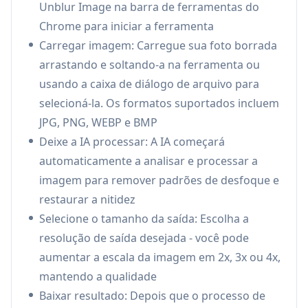
Unblur Image na barra de ferramentas do
mantendo a qualidade da imagem
Chrome para iniciar a ferramenta
Processamento Baseado no Navegador:
Carregar imagem: Carregue sua foto borrada
Funciona diretamente no navegador Chrome,
arrastando e soltando-a na ferramenta ou
sem exigir instalação de software adicional,
usando a caixa de diálogo de arquivo para
oferecendo funcionalidade conveniente de
selecioná-la. Os formatos suportados incluem
arrastar e soltar
JPG, PNG, WEBP e BMP
Processamento Seguro:
Processa imagens
Deixe a IA processar: A IA começará
por meio de conexões criptografadas e
automaticamente a analisar e processar a
garante a privacidade do usuário com a
imagem para remover padrões de desfoque e
exclusão diária de imagens carregadas
restaurar a nitidez
Casos de Uso do Unblur Image
Selecione o tamanho da saída: Escolha a
Aprimoramento Acadêmico: Alunos e
resolução de saída desejada - você pode
educadores podem melhorar a clareza de
aumentar a escala da imagem em 2x, 3x ou 4x,
páginas de livros didáticos digitalizados, slides
mantendo a qualidade
de palestras e materiais de estudo
Baixar resultado: Depois que o processo de