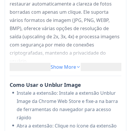
restaurar automaticamente a clareza de fotos
borradas com apenas um clique. Ele suporta
vários formatos de imagem (JPG, PNG, WEBP,
BMP), oferece várias opções de resolução de
saída (upscaling de 2x, 3x, 4x) e processa imagens
com segurança por meio de conexões
criptografadas, mantendo a privacidade do
usuário.
Show More
Aprimoramento de IA com um Clique:
Usa
algoritmos avançados de IA e redes neurais de
Como Usar o Unblur Image
aprendizado profundo para detectar e
Instale a extensão: Instale a extensão Unblur
remover automaticamente o desfoque de
Image da Chrome Web Store e fixe-a na barra
imagens com um único clique
de ferramentas do navegador para acesso
Múltiplas Opções de Resolução:
Permite que
rápido
os usuários escolham a resolução de saída
Abra a extensão: Clique no ícone da extensão
com capacidades de upscaling de 2x, 3x ou 4x,