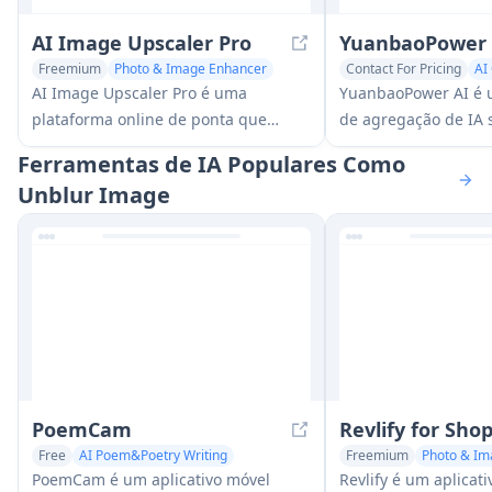
AI Image Upscaler Pro
YuanbaoPower 
Freemium
Photo & Image Enhancer
Contact For Pricing
AI
AI Photography
AI Image Scanning
AI Photo & Image Gene
AI Image Upscaler Pro é uma
YuanbaoPower AI é 
Photo & Image Enhance
plataforma online de ponta que
de agregação de IA s
utiliza inteligência artificial avançada
poderosa que fornec
Ferramentas de IA Populares Como
para aprimorar e ampliar imagens
integrados, incluin
Unblur Image
em até 400% enquanto mantém a
IA, geração de imag
qualidade, suportando múltiplos
capacidades de aum
formatos como PNG, JPG, JPEG, WEBP
resolução de imagen
e HEIC gratuitamente.
PoemCam
Revlify for Shop
Free
AI Poem&Poetry Writing
Freemium
Photo & Im
Photo & Image Enhancer
AI Background Remove
PoemCam é um aplicativo móvel
Revlify é um aplicat