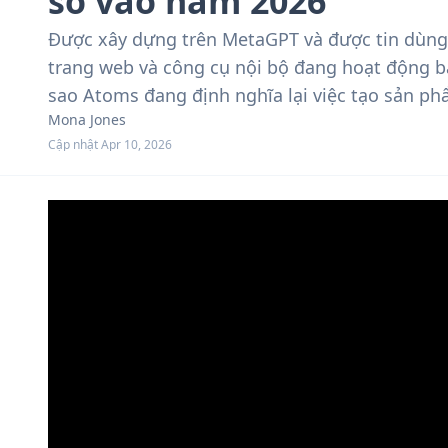
số vào năm 2026
Được xây dựng trên MetaGPT và được tin dùng 
trang web và công cụ nội bộ đang hoạt động bằ
sao Atoms đang định nghĩa lại việc tạo sản ph
Mona Jones
Cập nhật Apr 10, 2026