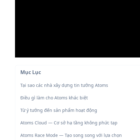
Mục Lục
Tại sao các nhà xây dựng tin tưởng Atoms
Điều gì làm cho Atoms khác biệt
Từ ý tưởng đến sản phẩm hoạt động
Atoms Cloud — Cơ sở hạ tầng không phức tạp
Atoms Race Mode — Tạo song song với lựa chọn