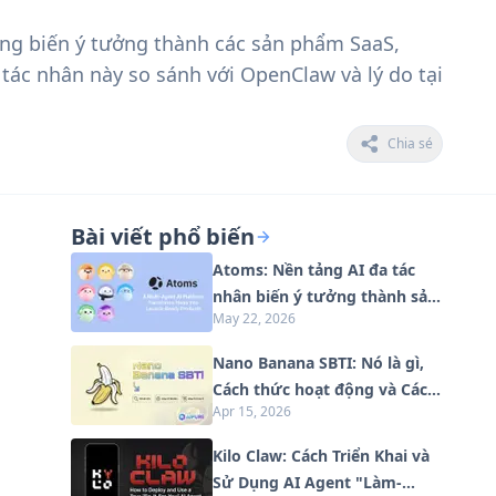
ùng biến ý tưởng thành các sản phẩm SaaS,
tác nhân này so sánh với OpenClaw và lý do tại
Chia sẻ
Bài viết phổ biến
Atoms: Nền tảng AI đa tác
nhân biến ý tưởng thành sản
May 22, 2026
phẩm sẵn sàng ra mắt
Nano Banana SBTI: Nó là gì,
Cách thức hoạt động và Cách
Apr 15, 2026
sử dụng nó vào năm 2026
Kilo Claw: Cách Triển Khai và
Sử Dụng AI Agent "Làm-