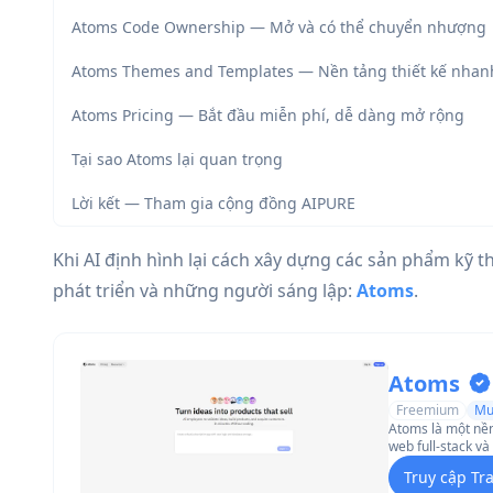
Atoms Code Ownership — Mở và có thể chuyển nhượng
Atoms Themes and Templates — Nền tảng thiết kế nhan
Atoms Pricing — Bắt đầu miễn phí, dễ dàng mở rộng
Tại sao Atoms lại quan trọng
Lời kết — Tham gia cộng đồng AIPURE
Khi AI định hình lại cách xây dựng các sản phẩm kỹ th
phát triển và những người sáng lập:
Atoms
.
Atoms
Freemium
Mu
Atoms là một nền
web full-stack v
biệt, xử lý mọi t
Truy cập Tr
mã.