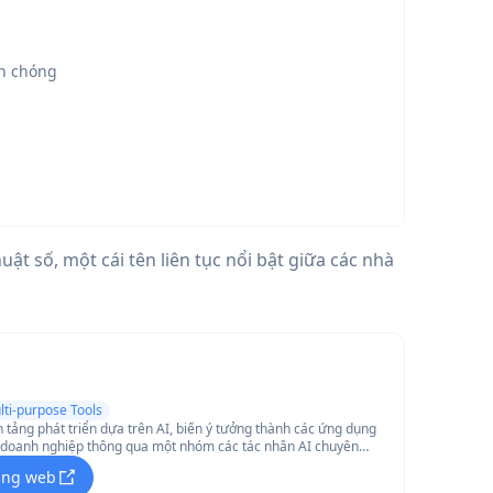
h chóng
uật số, một cái tên liên tục nổi bật giữa các nhà
lti-purpose Tools
 tảng phát triển dựa trên AI, biến ý tưởng thành các ứng dụng
à doanh nghiệp thông qua một nhóm các tác nhân AI chuyên
hứ từ nghiên cứu đến triển khai, mà không yêu cầu kỹ năng viết
ang web