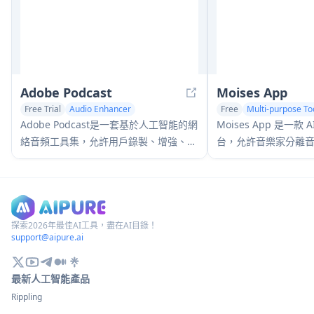
Adobe Podcast
Moises App
Free Trial
Audio Enhancer
Free
Multi-purpose To
AI Podcast Assistant
AI Music Generator
A
Adobe Podcast是一套基於人工智能的網
Moises App 是一款
絡音頻工具集，允許用戶錄製、增強、編
台，允許音樂家分離
輯和分享高質量的播客和旁白，達到專業
和速度、檢測和弦，
級的音效效果。
軌道進行練習。
探索2026年最佳AI工具，盡在AI目錄！
support@aipure.ai
最新人工智能產品
Rippling