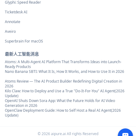
Glyphi: Speed Reader
Ticketdesk AI
Annotate
Aveiro
Superbrain For macOS
最新人工智能消息
Atoms: A Multi-Agent AI Platform That Transforms Ideas into Launch-
Ready Products
Nano Banana SBTI: What It Is, How It Works, and How to Use It in 2026
Atoms Review — The AI Product Builder Redefining Digital Creation in
2026
Kilo Claw: How to Deploy and Use a True "Do‑It‑For‑You" AI Agent(2026
Update)
OpenAI Shuts Down Sora App: What the Future Holds for AI Video
Generation in 2026
OpenClaw Deployment Guide: How to Self Host a Real AI Agent(2026
Update)
©
2026
aipure.ai All rights Reserved