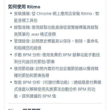
保存、刪除、重命名和組織音頻錄音
如何使用 Ritmo
內置節拍器:
可自定義的節拍器功能，用於精確的
安裝擴展: 從 Chrome 網上應用店安裝 Ritmo - 智
節拍和節奏練習
能音頻工具包
Ritmo 的使用案例
錄製音頻: 使用錄製功能直接從瀏覽器標籤頁錄製
音樂製作: 音樂人和製作人可以錄製音頻樣本，分
高質量的 .wav 格式音頻
析節拍，並在他們的項目中保持節奏一致性
管理錄音: 訪問歷史標籤頁以保存、刪除、重命名
音樂教育: 教師和學生可以使用節拍器和 BPM 分析
和組織您的錄音
工具進行節奏訓練和練習
手動 BPM 分析: 使用免費的 BPM 敲擊功能手動找
內容創作: 播客和內容創作者可以從瀏覽器來源捕
到任何曲目的節拍/節奏
獲高質量音頻，並高效地組織他們的錄音
使用節拍器: 訪問內置的可自定義節拍器以獲得精
舞蹈編排: 舞者和編舞者可以分析歌曲節拍，並使
確的節拍和節奏指導
用節拍器進行動作協調
智能 BPM 分析（可選付費功能）: 通過隨意付費模
式貢獻以解鎖使用先進算法自動分析 BPM 的功
優點
能，提供建議的 BPM 值
僅本地處理，注重隱私
提供免費和高級功能