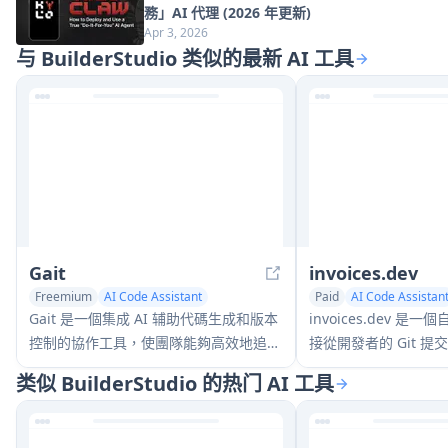
務」AI 代理 (2026 年更新)
Apr 3, 2026
与 BuilderStudio 类似的最新 AI 工具
Gait
invoices.dev
Freemium
AI Code Assistant
Paid
AI Code Assistan
AI Team Collaboration
AI Developer Tools
Gait 是一個集成 AI 辅助代碼生成和版本
invoices.dev 
控制的協作工具，使團隊能夠高效地追
接從開發者的 Git 
蹤、理解和共享 AI 生成代碼的上下文。
GitHub、Slack、Line
类似 BuilderStudio 的热门 AI 工具
的集成能力。