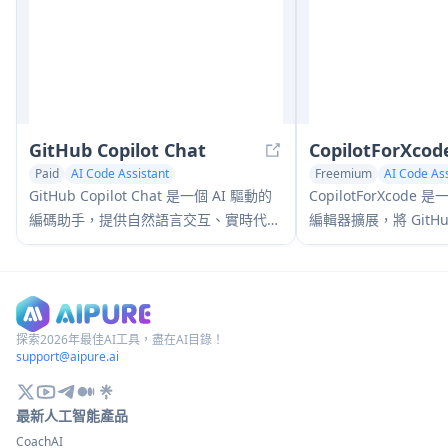
GitHub Copilot Chat
CopilotForXcod
Paid
AI Code Assistant
Freemium
AI Code Ass
AI Code Generator
AI Developer Tools
AI Code Generator
AI
GitHub Copilot Chat 是一個 AI 驅動的
CopilotForXcode 
編碼助手，提供自然語言交互、實時代碼
編輯器擴展，將 GitHub
建議和上下文支持，直接在支持的 IDE
Codeium 和 Chat
和 GitHub.com 中提供。
Xcode 中提供 AI
協助和 prompt-to-c
探索2026年最佳AI工具，盡在AI目錄！
support@aipure.ai
最新人工智能產品
CoachAI