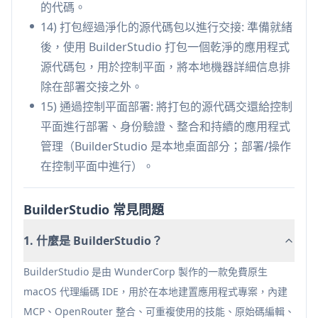
的代碼。
可重複使用的技能有助於團隊標準化品質並減少提
14) 打包經過淨化的源代碼包以進行交接: 準備就緒
示/疊代開銷。
後，使用 BuilderStudio 打包一個乾淨的應用程式
透過控制平面交付，清晰地分離了本地建構循環和
源代碼包，用於控制平面，將本地機器詳細信息排
操作部署。
除在部署交接之外。
缺點
15) 通過控制平面部署: 將打包的源代碼交還給控制
僅限 MacOS（原生應用程式），這可能會限制
平面進行部署、身份驗證、整合和持續的應用程式
Windows/Linux 團隊的採用。
管理（BuilderStudio 是本地桌面部分；部署/操作
完整的部署流程依賴於獨立的控制平面帳戶/工作流
在控制平面中進行）。
程，增加了額外的平台依賴性。
與更簡單的純本地編輯器相比，容器化和安全檢查
BuilderStudio 常見問題
可能會增加設定/操作的複雜性。
1. 什麼是 BuilderStudio？
BuilderStudio 是由 WunderCorp 製作的一款免費原生
macOS 代理編碼 IDE，用於在本地建置應用程式專案，內建
MCP、OpenRouter 整合、可重複使用的技能、原始碼編輯、