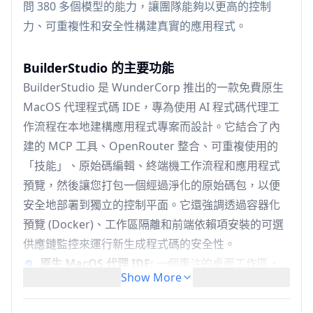
問 380 多個模型的能力，讓團隊能夠以更高的控制
力、可重複性和安全性構建真實的應用程式。
BuilderStudio 的主要功能
BuilderStudio 是 WunderCorp 推出的一款免費原生
MacOS 代理程式碼 IDE，專為使用 AI 程式碼代理工
作流程在本地建構應用程式專案而設計。它結合了內
建的 MCP 工具、OpenRouter 整合、可重複使用的
「技能」、原始碼編輯、終端機工作流程和應用程式
預覽，然後讓您打包一個經過淨化的原始碼包，以便
安全地部署到獨立的控制平面。它還強調透過容器化
預覽 (Docker)、工作區隔離和前端依賴項安裝的可選
供應鏈監控來運行新生成程式碼的安全性。
原生 MacOS 代理 IDE:
一個專注的桌面工作區，
Show More
用於透過本地原始碼編輯、導航和針對 AI 輔助建
構優化的 VS Code 風格開發循環，從想法轉變為工