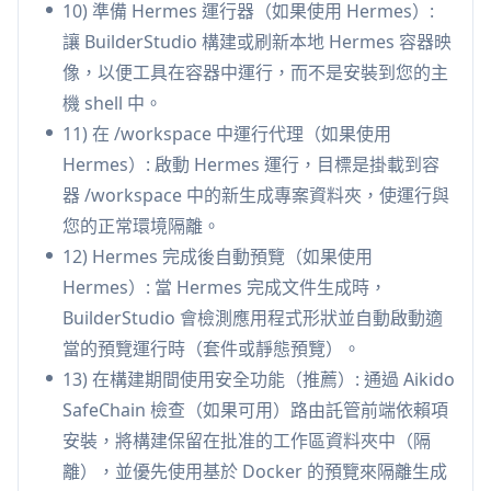
受監管或注重安全的開發: 金融/醫療保健/企業環境
10) 準備 Hermes 運行器（如果使用 Hermes）:
中的團隊可以透過 SafeChain 檢查路由安裝並在一
讓 BuilderStudio 構建或刷新本地 Hermes 容器映
次性 Docker 容器中運行預覽，從而降低供應鏈和
像，以便工具在容器中運行，而不是安裝到您的主
運行時風險。
機 shell 中。
前端產品團隊標準化 UI 品質: 應用精選技能（例
11) 在 /workspace 中運行代理（如果使用
如，無可挑剔的潤飾、shadcn/ui 模式）以保持組
Hermes）: 啟動 Hermes 運行，目標是掛載到容
件架構和 UX 品質的一致性，同時加速實施工作。
器 /workspace 中的新生成專案資料夾，使運行與
教育和內部啟用: 講師或平台團隊可以提供一個可
您的正常環境隔離。
重複、容器化的環境，用於學習代理工作流程並安
12) Hermes 完成後自動預覽（如果使用
全地進行實驗，而不會污染主機。
Hermes）: 當 Hermes 完成文件生成時，
BuilderStudio 會檢測應用程式形狀並自動啟動適
優點
當的預覽運行時（套件或靜態預覽）。
免費的原生 MacOS IDE，針對代理、本地優先開
13) 在構建期間使用安全功能（推薦）: 通過 Aikido
發進行了優化（在一個工作流程中進行編輯 + 預覽
SafeChain 檢查（如果可用）路由託管前端依賴項
+ 終端機）。
安裝，將構建保留在批准的工作區資料夾中（隔
透過容器化預覽、工作區控制和可選的供應鏈監
離），並優先使用基於 Docker 的預覽來隔離生成
控，為 AI 生成的程式碼提供強大的安全態勢。