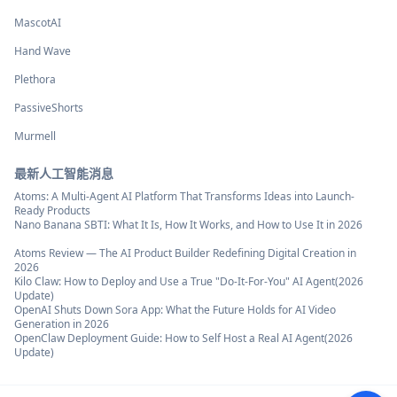
MascotAI
Hand Wave
Plethora
PassiveShorts
Murmell
最新人工智能消息
Atoms: A Multi-Agent AI Platform That Transforms Ideas into Launch-
Ready Products
Nano Banana SBTI: What It Is, How It Works, and How to Use It in 2026
Atoms Review — The AI Product Builder Redefining Digital Creation in
2026
Kilo Claw: How to Deploy and Use a True "Do‑It‑For‑You" AI Agent(2026
Update)
OpenAI Shuts Down Sora App: What the Future Holds for AI Video
Generation in 2026
OpenClaw Deployment Guide: How to Self Host a Real AI Agent(2026
Update)