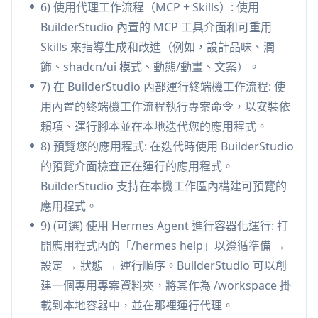
6) 使用代理工作流程（MCP + Skills）: 使用
作區隔離到批准的資料夾，以及針對可疑依賴項安
BuilderStudio 內置的 MCP 工具介面和可重用
裝行為的可選 Aikido SafeChain 檢查。
Skills 來指導生成和改進（例如，設計品味、潤
原始碼打包 + 控制平面部署交付:
打包一個乾淨、
飾、shadcn/ui 模式、動態/動畫、文案）。
淨化的原始碼包，透過獨立的控制平面進行部署，
7) 在 BuilderStudio 內部運行終端機工作流程: 使
該控制平面處理部署/操作（身份驗證、整合、應用
用內置的終端機工作流程執行專案命令，以安裝依
程式管理），保持本地疊代和雲端操作的解耦。
賴項、運行腳本並在本地迭代您的應用程式。
BuilderStudio 的使用案例
8) 預覽您的應用程式: 在迭代時使用 BuilderStudio
新創公司的最小可行產品 (MVP) 和快速原型開發:
的預覽介面檢查正在運行的應用程式。
獨立開發者和小型團隊可以在本地生成和疊代真實
BuilderStudio 支持在本機工作區內構建可預覽的
程式碼（帶有預覽和終端機運行），然後將打包的
應用程式。
捆綁包交付給控制平面，以實現簡化的部署。
9) (可選) 使用 Hermes Agent 進行容器化運行: 打
代理商或工作室交付工作流程: 使用技能在客戶專
開應用程式內的「/hermes help」以遵循準備 →
案中強制執行一致的 UI 品質（佈局、排版、可訪
設定 → 狀態 → 運行順序。BuilderStudio 可以創
問性、動態），同時打包淨化的原始碼包以進行乾
建一個專用專案資料夾，將其作為 /workspace 掛
淨的交付和部署。
載到本地容器中，並在那裡運行代理。