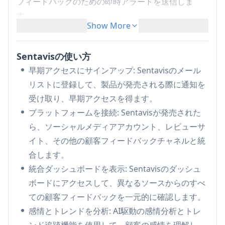
フィードバックのための即時アラートを送信しま
す。
Show More
統一ダッシュボード:
ソーシャルメディアやレビ
ューサイトからのすべての顧客フィードバックを
Sentavisの使い方
1つの集中した場所で表示します。
早期アクセスにサインアップ: Sentavisのメール
AI駆動の感情分析:
高度な人工知能を使用して、
リストに登録して、製品が発売される際に通知を
顧客フィードバックの背後にある感情を理解しま
受け取り、早期アクセスを得ます。
す。
プラットフォームを接続: Sentavisが発売された
トレンド追跡:
リアルタイムで顧客フィードバッ
ら、ソーシャルメディアアカウント、レビューサ
クの新たな問題やポジティブなトレンドを特定し
イト、その他の顧客フィードバックチャネルと統
ます。
合します。
実行可能な洞察:
フィードバック分析に基づいて
統合ダッシュボードを表示: Sentavisのダッシュ
ビジネス運営を改善するためのAI生成の推奨を受
ボードにアクセスして、異なるソースからのすべ
け取ります。
ての顧客フィードバックを一元的に確認します。
直接応答機能:
AIが提案する応答を使って、レビ
感情とトレンドを分析: AI駆動の感情分析とトレ
ューやソーシャルメディアの投稿に直接応答しま
ンド追跡機能を使用して、顧客の感情を理解し、