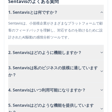
Sentavisのよくある質問
メリット
複数のソースからのフィードバックを中央集約化
1. Sentavisとは何ですか？
AI駆動の洞察と推奨を提供
リアルタイムのアラートとトレンド追跡を提供
Sentavisは、小規模企業がさまざまなプラットフォームで顧
異なる規模のビジネスにスケーラブル
客のフィードバックを理解し、対応するのを助けるために設
計されたAI駆動の感情分析ツールです。
デメリット
現在まだ開発中で、まだ利用可能ではない
2. Sentavisはどのように機能しますか？
複数のプラットフォームとの統合が必要な場合が
ある
3. Sentavisは私のビジネスの規模に適しています
効果はフィードバックデータの質と量に依存する
か？
可能性がある
4. Sentavisはいつ利用可能になりますか？
5. Sentavisはどのような機能を提供しています