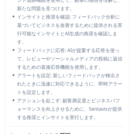
す。
新たな問題を見つけます。
Sentavisのユースケース
インサイトと推奨を確認: フィードバック分析に
小規模ビジネスの評判管理: 地元のビジネスは、
基づいてビジネスを改善するために提供される実
オンラインレビューをプラットフォーム全体で監
行可能なインサイトとAI生成の推奨を確認しま
視し、応答することで、ポジティブな評判を維持
す。
できます。
フィードバックに応答: AIが提案する応答を使っ
カスタマーサービスの最適化: 企業は、一般的な
て、レビューやソーシャルメディアの投稿に返信
顧客の問題を特定し、AI生成の洞察に基づいてサ
するための直接応答機能を使用します。
ービスを改善できます。
アラートを設定: 新しいフィードバックが検出さ
製品開発のフィードバック: 製造業者は、製品に
れたときに迅速に対応できるように、即時アラー
関する顧客の感情を追跡し、将来の改善や革新を
トを設定します。
導くことができます。
アクションを起こす: 顧客満足度とビジネスパフ
ソーシャルメディアの危機管理: ブランドは、ネ
ォーマンスを向上させるために、Sentavisが提供
ガティブなソーシャルメディアのトレンドを迅速
する推奨とインサイトを実行します。
に検出し、エスカレートする前に応答できます。