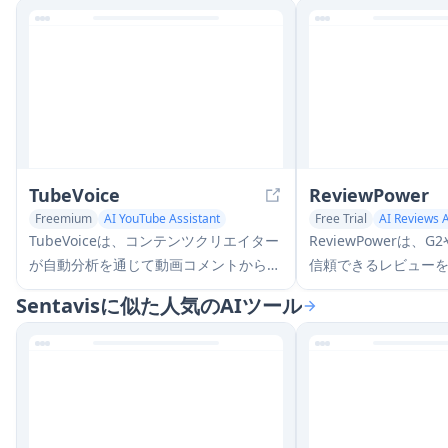
TubeVoice
ReviewPower
Freemium
AI YouTube Assistant
Free Trial
AI Reviews A
AI Analytics Assistant
AI Analytics Assistant
TubeVoiceは、コンテンツクリエイター
ReviewPowerは、G2
が自動分析を通じて動画コメントからの
信頼できるレビュー
洞察を提供することで、オーディエンス
ールインワンプラッ
Sentavisに似た人気のAIツール
を理解するのを助けるAI駆動のYouTube
が顧客のフィードバ
コメント分析ツールです
を得るのを助けます