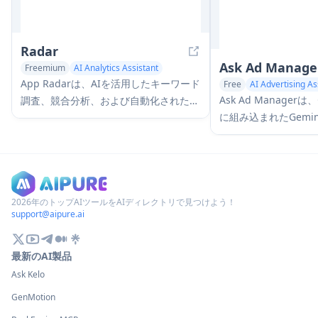
Radar
Ask Ad Manager
Freemium
AI Analytics Assistant
AI SEO Tools
App Radarは、AIを活用したキーワード
Free
AI Advertising As
AI Analytics Assistant
Ask Ad Managerは、
調査、競合分析、および自動化されたツ
に組み込まれたGemi
ールを活用して、Apple App Storeと
ントで、パブリッシ
Google Play Store全体でアプリの可視
でトラブルシューテ
性とランキングを向上させるのに役立つ
カスタムパフォーマ
包括的なアプリストア最適化（ASO）ツ
身のAd Manage
ールです。
に直接移動するのに
2026年のトップAIツールをAIディレクトリで見つけよう！
support@aipure.ai
最新のAI製品
Ask Kelo
GenMotion