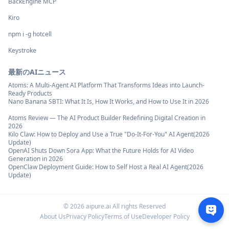
BackEngine MCP
Kiro
npm i -g hotcell
Keystroke
最新のAIニュース
Atoms: A Multi-Agent AI Platform That Transforms Ideas into Launch-
Ready Products
Nano Banana SBTI: What It Is, How It Works, and How to Use It in 2026
Atoms Review — The AI Product Builder Redefining Digital Creation in
2026
Kilo Claw: How to Deploy and Use a True "Do‑It‑For‑You" AI Agent(2026
Update)
OpenAI Shuts Down Sora App: What the Future Holds for AI Video
Generation in 2026
OpenClaw Deployment Guide: How to Self Host a Real AI Agent(2026
Update)
©
2026
aipure.ai All rights Reserved
About Us
Privacy Policy
Terms of Use
Developer Policy