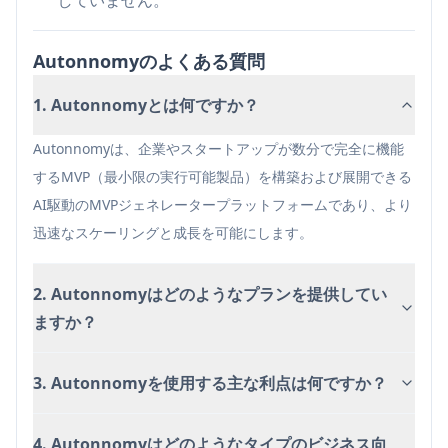
ックに集中できるようにする
コスト効果の高いスケーリング: 成長する企業が
Autonnomyのよくある質問
開発コストの比例的な増加なしにアプリケーショ
ンポートフォリオを拡大できるようにする
1. Autonnomyとは何ですか？
メリット
Autonnomyは、企業やスタートアップが数分で完全に機能
新しいアプリケーションの市場投入までの時間を
するMVP（最小限の実行可能製品）を構築および展開できる
大幅に短縮する
AI駆動のMVPジェネレータープラットフォームであり、より
従来の開発と比較してコスト効果の高いソリュー
迅速なスケーリングと成長を可能にします。
ション
自動スケーリング機能
2. Autonnomyはどのようなプランを提供してい
ますか？
デメリット
無料プランでは3つのMVPに制限される
3. Autonnomyを使用する主な利点は何ですか？
従来の開発と比較してカスタマイズに制限がある
可能性がある
4. Autonnomyはどのようなタイプのビジネス向