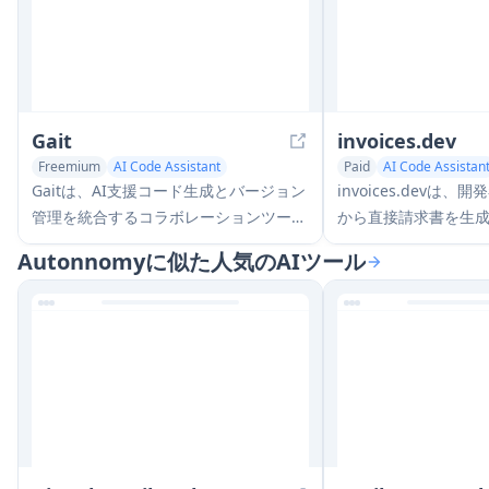
Gait
invoices.dev
Freemium
AI Code Assistant
Paid
AI Code Assistan
AI Team Collaboration
AI Developer Tools
Gaitは、AI支援コード生成とバージョン
invoices.devは、
管理を統合するコラボレーションツール
から直接請求書を生
であり、チームがAI生成コードのコンテ
ットフォームで、GitHu
Autonnomyに似た人気のAIツール
キストを効率的に追跡、理解、共有でき
Linear、Google
るようにします
を備えています。