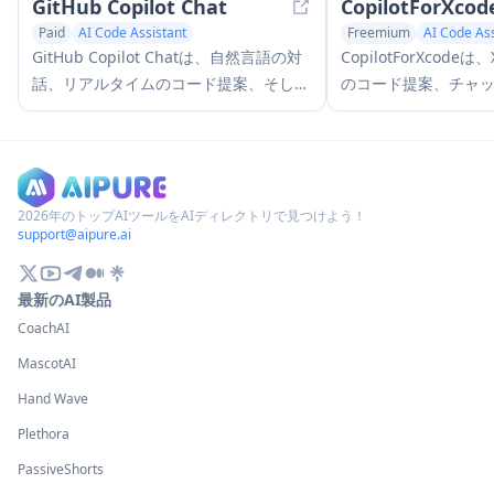
GitHub Copilot Chat
CopilotForXcod
Paid
AI Code Assistant
Freemium
AI Code Ass
AI Code Generator
AI Developer Tools
AI Code Generator
AI
GitHub Copilot Chatは、自然言語の対
CopilotForXcode
話、リアルタイムのコード提案、そして
のコード提案、チャ
サポートされているIDEおよび
トからコードへの機能を
GitHub.com内での文脈に応じた支援を
ソースエディタ拡張
提供するAI駆動のコーディングアシスタ
ントです
2026年のトップAIツールをAIディレクトリで見つけよう！
support@aipure.ai
最新のAI製品
CoachAI
MascotAI
Hand Wave
Plethora
PassiveShorts