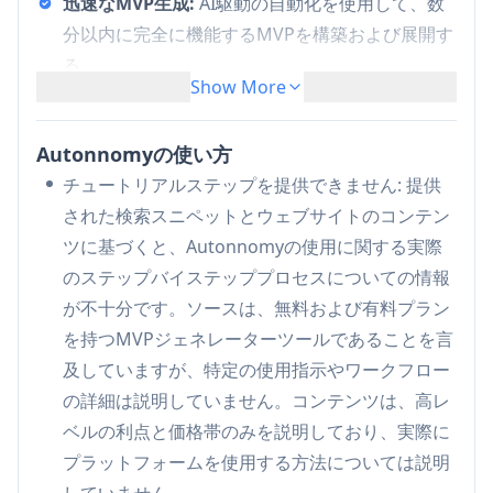
迅速なMVP生成:
AI駆動の自動化を使用して、数
分以内に完全に機能するMVPを構築および展開す
る
Show More
スケーラブルなアーキテクチャ:
成長する企業に
適した組み込みのスケーラビリティを持つアプリ
Autonnomyの使い方
ケーションを生成する
チュートリアルステップを提供できません: 提供
柔軟な価格モデル:
異なるチームサイズとニーズ
された検索スニペットとウェブサイトのコンテン
に対応するために、無料プランと有料プランの両
ツに基づくと、Autonnomyの使用に関する実際
方を提供し、有料プランでは月に最大10のMVPを
のステップバイステッププロセスについての情報
提供する
が不十分です。ソースは、無料および有料プラン
Autonnomyのユースケース
を持つMVPジェネレーターツールであることを言
スタートアップの検証: 開発への最小限の投資で
及していますが、特定の使用指示やワークフロー
ビジネスアイデアやコンセプトを迅速にテストす
の詳細は説明していません。コンテンツは、高レ
る
ベルの利点と価格帯のみを説明しており、実際に
技術チームの加速: 基本的なアプリインフラを自
プラットフォームを使用する方法については説明
動化することで、開発チームがコアビジネスロジ
していません。