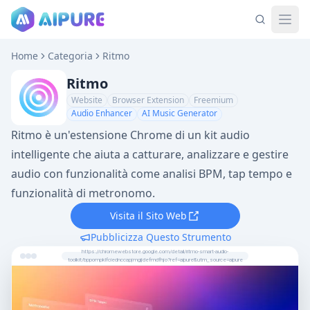
Home
Categoria
Ritmo
Ritmo
Website
Browser Extension
Freemium
Audio Enhancer
AI Music Generator
Ritmo è un'estensione Chrome di un kit audio
intelligente che aiuta a catturare, analizzare e gestire
audio con funzionalità come analisi BPM, tap tempo e
funzionalità di metronomo.
Visita il Sito Web
Pubblicizza Questo Strumento
https://chromewebstore.google.com/detail/ritmo-smart-audio-
toolkit/bppompklfciednccapjmgijdefmdfhjo?ref=aipure&utm_source=aipure