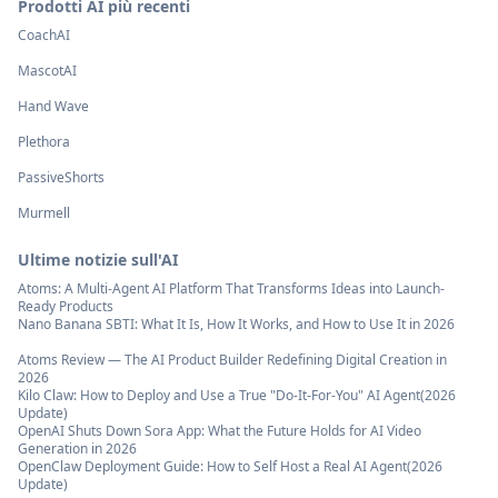
Prodotti AI più recenti
CoachAI
MascotAI
Hand Wave
Plethora
PassiveShorts
Murmell
Ultime notizie sull'AI
Atoms: A Multi-Agent AI Platform That Transforms Ideas into Launch-
Ready Products
Nano Banana SBTI: What It Is, How It Works, and How to Use It in 2026
Atoms Review — The AI Product Builder Redefining Digital Creation in
2026
Kilo Claw: How to Deploy and Use a True "Do‑It‑For‑You" AI Agent(2026
Update)
OpenAI Shuts Down Sora App: What the Future Holds for AI Video
Generation in 2026
OpenClaw Deployment Guide: How to Self Host a Real AI Agent(2026
Update)