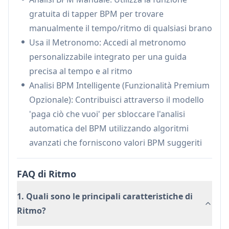
organizzare le registrazioni audio in una
gratuita di tapper BPM per trovare
scheda di cronologia dedicata
manualmente il tempo/ritmo di qualsiasi brano
Metronomo Integrato:
Funzione di
Usa il Metronomo: Accedi al metronomo
metronomo personalizzabile per un timing
personalizzabile integrato per una guida
preciso e pratica del ritmo
precisa al tempo e al ritmo
Casi d'uso di Ritmo
Analisi BPM Intelligente (Funzionalità Premium
Produzione Musicale: Musicisti e produttori
Opzionale): Contribuisci attraverso il modello
possono registrare campioni audio, analizzare
'paga ciò che vuoi' per sbloccare l'analisi
i tempi e mantenere la coerenza del ritmo nei
automatica del BPM utilizzando algoritmi
loro progetti
avanzati che forniscono valori BPM suggeriti
Educazione Musicale: Insegnanti e studenti
possono utilizzare il metronomo e gli
FAQ di Ritmo
strumenti di analisi BPM per l'allenamento al
ritmo e le sessioni di pratica
1. Quali sono le principali caratteristiche di
Creazione di Contenuti: Podcaster e creatori di
Ritmo?
contenuti possono catturare audio di alta