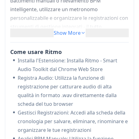
battimenti manuali o rilevamento BPM
intelligente, utilizzare un metronomo
personalizzabile e organizzare le registrazioni con
strumenti di gestione integrati - il tutto
Show More
mantenendo la privacy dell'utente attraverso
l'elaborazione locale.
Come usare Ritmo
Registrazione Audio di Alta Qualità:
Cattura
Installa l'Estensione: Installa Ritmo - Smart
audio cristallino direttamente dalle schede del
Audio Toolkit dal Chrome Web Store
browser in formato WAV con qualità
Registra Audio: Utilizza la funzione di
professionale
registrazione per catturare audio di alta
Strumenti di Analisi BPM:
Offre sia
qualità in formato .wav direttamente dalla
funzionalità di battimento manuale che analisi
scheda del tuo browser
BPM intelligente (funzione premium) per una
Gestisci Registrazioni: Accedi alla scheda della
rilevazione accurata del ritmo
cronologia per salvare, eliminare, rinominare e
Gestione delle Registrazioni:
Sistema
organizzare le tue registrazioni
completo per salvare, eliminare, rinominare e
Analisi BPM Manuale: Utilizza la funzione