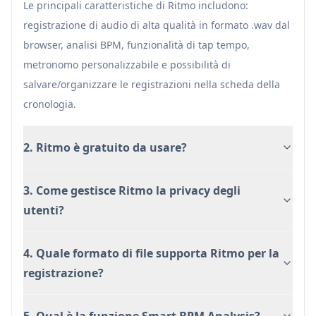
Le principali caratteristiche di Ritmo includono:
qualità da fonti del browser e organizzare le
registrazione di audio di alta qualità in formato .wav dal
loro registrazioni in modo efficiente
browser, analisi BPM, funzionalità di tap tempo,
Coreografia di Danza: Ballerini e coreografi
metronomo personalizzabile e possibilità di
possono analizzare i tempi delle canzoni e
salvare/organizzare le registrazioni nella scheda della
utilizzare il metronomo per la coordinazione
cronologia.
dei movimenti
Vantaggi
2. Ritmo è gratuito da usare?
Focalizzato sulla privacy con elaborazione
locale solo
3. Come gestisce Ritmo la privacy degli
Offre sia funzionalità gratuite che premium
utenti?
Interfaccia user-friendly con gestione audio
completa
4. Quale formato di file supporta Ritmo per la
Svantaggi
registrazione?
L'analisi BPM intelligente richiede un
pagamento aggiuntivo
5. Qual è la funzione Smart BPM Analysis?