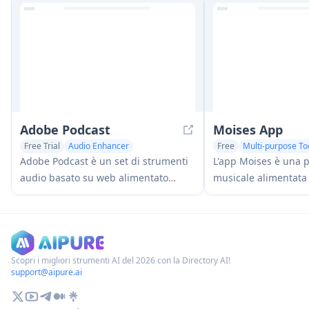
Adobe Podcast
Moises App
Free Trial
Audio Enhancer
Free
Multi-purpose To
AI Podcast Assistant
AI Music Generator
A
Adobe Podcast è un set di strumenti
L'app Moises è una 
audio basato su web alimentato
musicale alimentata 
dall'IA che consente agli utenti di
consente ai musicist
registrare, migliorare, modificare e
tracce audio, regola
condividere podcast e voiceover di
tempo, rilevare acco
alta qualità con risultati dal suono
con tracce di acco
professionale.
personalizzate.
Scopri i migliori strumenti AI del 2026 con la Directory AI!
support@aipure.ai