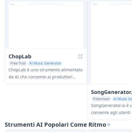
ChopLab
Free Trial
AI Music Generator
Audio Enhancer
ChopLab è uno strumento alimentato
da AI che consente ai produttori
musicali di trasformare brani audio
in campioni unici e pacchetti di
SongGenerator.
batteria personalizzati attraverso
Freemium
AI Music G
processi automatizzati di
SongGenerator.io è u
suddivisione, isolamento e taglio.
consente agli utenti 
pochi secondi inseren
Strumenti AI Popolari Come Ritmo
stile.