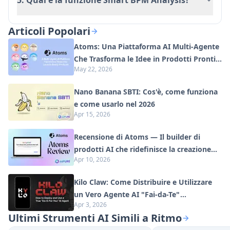
Limitato a fonti audio basate su browser
Articoli Popolari
Atoms: Una Piattaforma AI Multi-Agente
Che Trasforma le Idee in Prodotti Pronti
May 22, 2026
al Lancio
Nano Banana SBTI: Cos'è, come funziona
e come usarlo nel 2026
Apr 15, 2026
Recensione di Atoms — Il builder di
prodotti AI che ridefinisce la creazione
Apr 10, 2026
digitale nel 2026
Kilo Claw: Come Distribuire e Utilizzare
un Vero Agente AI "Fai-da-Te"
Apr 3, 2026
(Aggiornamento 2026)
Ultimi Strumenti AI Simili a Ritmo