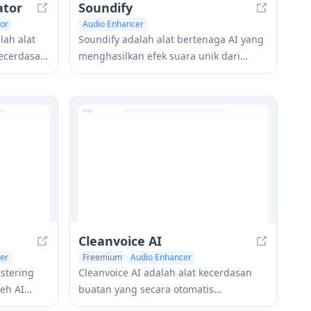
ator
Soundify
or
Audio Enhancer
lah alat
Soundify adalah alat bertenaga AI yang
ecerdasan
menghasilkan efek suara unik dari
akan efek
deskripsi teks, menawarkan klip audio
gratis dan dapat disesuaikan untuk
 untuk
berbagai proyek kreatif.
Cleanvoice AI
er
Freemium
Audio Enhancer
AI Noise Cancellation
stering
Cleanvoice AI adalah alat kecerdasan
eh AI
buatan yang secara otomatis
an suara
menghapus suara pengisi, gagap, suara