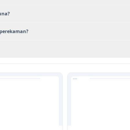
una?
k perekaman?