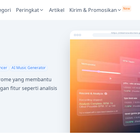
New
egori
Peringkat
Artikel
Kirim & Promosikan
https://chromewebstore.go
ncer
AI Music Generator
 Chrome yang membantu
n fitur seperti analisis