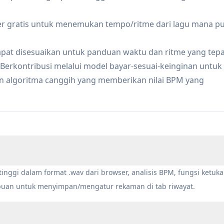
 dapat menangkap audio berkualitas tinggi dari sumber
er gratis untuk menemukan tempo/ritme dari lagu mana p
engan efisien
pat menganalisis tempo lagu dan menggunakan metronom
t disesuaikan untuk panduan waktu dan ritme yang tepa
: Berkontribusi melalui model bayar-sesuai-keinginan untuk
 algoritma canggih yang memberikan nilai BPM yang
aja
ajemen audio yang komprehensif
n tambahan
tinggi dalam format .wav dari browser, analisis BPM, fungsi ketuk
uan untuk menyimpan/mengatur rekaman di tab riwayat.