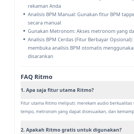
ritme dan sesi latihan
rekaman Anda
Kreator Konten: Podcaster dan kreator konten
Analisis BPM Manual: Gunakan fitur BPM tapp
browser dan mengorganisir rekaman mereka d
secara manual
Koreografi Tari: Penari dan koreografer da
Gunakan Metronom: Akses metronom yang dapa
untuk koordinasi gerakan
Analisis BPM Cerdas (Fitur Berbayar Opsional)
Kelebihan
membuka analisis BPM otomatis menggunakan
Fokus pada privasi dengan pemrosesan lokal s
disarankan
Menawarkan fitur gratis dan premium
Antarmuka yang ramah pengguna dengan man
FAQ Ritmo
Kekurangan
1. Apa saja fitur utama Ritmo?
Analisis BPM Cerdas memerlukan pembayara
Terbatas pada sumber audio berbasis browser
Fitur utama Ritmo meliputi: merekam audio berkualitas 
tempo, metronom yang dapat disesuaikan, dan kemamp
2. Apakah Ritmo gratis untuk digunakan?