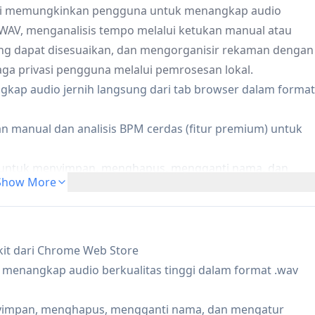
 Ini memungkinkan pengguna untuk menangkap audio
t WAV, menganalisis tempo melalui ketukan manual atau
g dapat disesuaikan, dan mengorganisir rekaman dengan
a privasi pengguna melalui pemrosesan lokal.
kap audio jernih langsung dari tab browser dalam format
 manual dan analisis BPM cerdas (fitur premium) untuk
 untuk menyimpan, menghapus, mengganti nama, dan
Show More
at yang didedikasikan
at disesuaikan untuk waktu yang tepat dan latihan ritme
olkit dari Chrome Web Store
erekam sampel audio, menganalisis tempo, dan menjaga
menangkap audio berkualitas tinggi dalam format .wav
gunakan metronom dan alat analisis BPM untuk pelatihan
nyimpan, menghapus, mengganti nama, dan mengatur