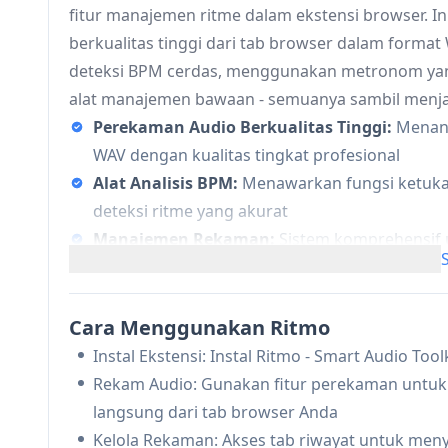
fitur manajemen ritme dalam ekstensi browser.
berkualitas tinggi dari tab browser dalam forma
deteksi BPM cerdas, menggunakan metronom yan
alat manajemen bawaan - semuanya sambil menjag
Perekaman Audio Berkualitas Tinggi:
Menang
WAV dengan kualitas tingkat profesional
Alat Analisis BPM:
Menawarkan fungsi ketukan
deteksi ritme yang akurat
Manajemen Rekaman:
Sistem komprehensif
mengorganisir rekaman audio dalam tab riway
Metronom Bawaan:
Fitur metronom yang dap
Cara Menggunakan Ritmo
Kasus Penggunaan Ritmo
Instal Ekstensi: Instal Ritmo - Smart Audio To
Produksi Musik: Musisi dan produser dapat m
Rekam Audio: Gunakan fitur perekaman untuk 
konsistensi ritme dalam proyek mereka
langsung dari tab browser Anda
Pendidikan Musik: Guru dan siswa dapat meng
Kelola Rekaman: Akses tab riwayat untuk me