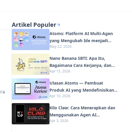
Artikel Populer
Atoms: Platform AI Multi-Agen
yang Mengubah Ide menjadi
May 22, 2026
Produk Siap Diluncurkan
Nano Banana SBTI: Apa Itu,
Bagaimana Cara Kerjanya, dan
Apr 15, 2026
Cara Menggunakannya di Tahun
2026
Ulasan Atoms — Pembuat
Produk AI yang Mendefinisikan
ara
Apr 10, 2026
Ulang Kreasi Digital di Tahun
2026
Kilo Claw: Cara Menerapkan dan
Menggunakan Agen AI
Apr 3, 2026
"Lakukan-Untuk-Anda" Sejati
(Pembaruan 2026)