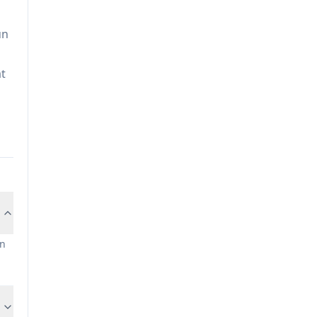
un
t
an