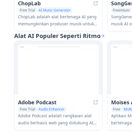
ChopLab
Free Trial
AI Music Generator
Freemium
Audio Enhancer
Text to Mus
ChopLab adalah alat bertenaga AI yang
SongGener
memungkinkan produser musik untuk
musik AI o
mengubah trek audio menjadi sampel
memungki
Alat AI Populer Seperti Ritmo
unik dan paket drum kustom melalui
membuat la
proses pemisahan, isolasi, dan
dalam hit
pemotongan otomatis.
memasukkan
preferensi
Adobe Podcast
Moises 
Free Trial
Audio Enhancer
Free
Mult
AI Podcast Assistant
AI Music G
Adobe Podcast adalah rangkaian alat
Aplikasi M
audio berbasis web yang didukung AI
bertenaga
yang memungkinkan pengguna untuk
musisi un