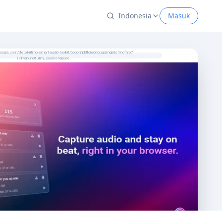
Indonesia
Masuk
ogle.com/detail/ritmo-smart-audio-toolkit/bppompklfciednccapjmgijdefmdfhjo?
ref=aipure&utm_source=aipure