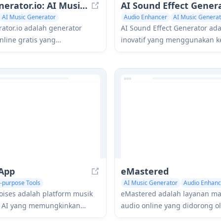
SongGenerator.io: AI Music Generator Free Online
AI Sound Effect Gener
AI Music Generator
Audio Enhancer
AI Music Generat
ic
Audio Enhancer
ator.io adalah generator
AI Sound Effect Generator ada
nline gratis yang
inovatif yang menggunakan k
nkan pengguna untuk
buatan untuk segera mencipt
gu unik berkualitas tinggi
suara berkualitas tinggi yang
ungan detik dengan
disesuaikan dari prompt teks
 deskripsi teks, lirik, atau
berbagai proyek multimedia.
 gaya.
App
eMastered
i-purpose Tools
AI Music Generator
Audio Enhanc
enerator
Audio Enhancer
oises adalah platform musik
eMastered adalah layanan ma
 AI yang memungkinkan
audio online yang didorong ol
tuk memisahkan trek audio,
yang menyediakan peningkat