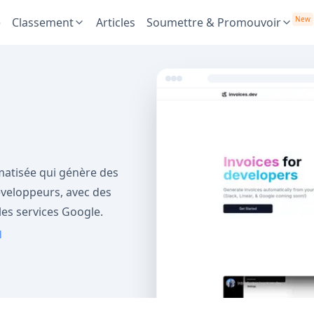
New
e
Classement
Articles
Soumettre & Promouvoir
matisée qui génère des
éveloppeurs, avec des
les services Google.
l