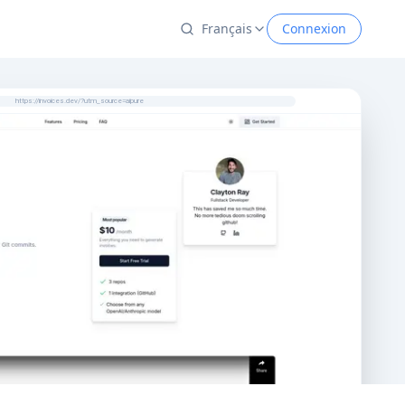
Français
Connexion
https://invoices.dev/?utm_source=aipure