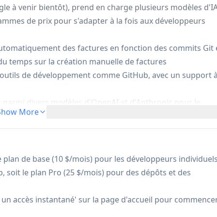
gle à venir bientôt), prend en charge plusieurs modèles d'I
ammes de prix pour s'adapter à la fois aux développeurs
utomatiquement des factures en fonction des commits Git 
u temps sur la création manuelle de factures
 outils de développement comme GitHub, avec un support 
sir parmi divers modèles d'OpenAI et d'Anthropic pour le
Show More
 des plans de base (10 $/mois) et pro (25 $/mois) pour
ération
le plan de base (10 $/mois) pour les développeurs individuel
, soit le plan Pro (25 $/mois) pour des dépôts et des
loppeurs freelances qui ont besoin de suivre et de facture
r un accès instantané' sur la page d'accueil pour commence
eloppement à automatiser leur processus de facturation ba