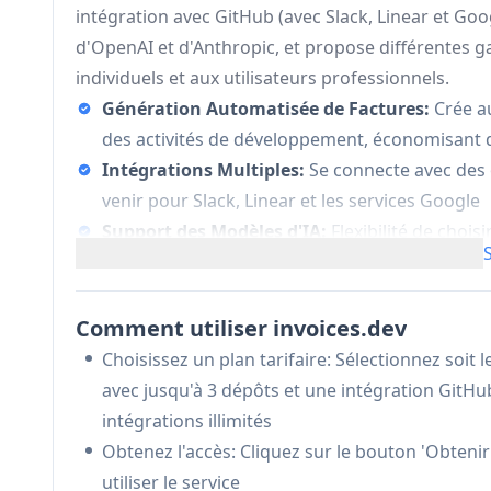
intégration avec GitHub (avec Slack, Linear et Goo
d'OpenAI et d'Anthropic, et propose différentes g
individuels et aux utilisateurs professionnels.
Génération Automatisée de Factures:
Crée a
des activités de développement, économisant d
Intégrations Multiples:
Se connecte avec des
venir pour Slack, Linear et les services Google
Support des Modèles d'IA:
Flexibilité de choi
traitement et la génération de factures
Structure de Tarification Échelonnée:
Propose
répondre à différents besoins et échelles d'op
Comment utiliser invoices.dev
Choisissez un plan tarifaire: Sélectionnez soit 
Cas d'utilisation de invoices.dev
avec jusqu'à 3 dépôts et une intégration GitHub
Développement Freelance: Parfait pour les déve
intégrations illimités
leur travail en fonction des commits Git
Obtenez l'accès: Cliquez sur le bouton 'Obteni
Agences de Logiciels: Aide les agences de dév
utiliser le service