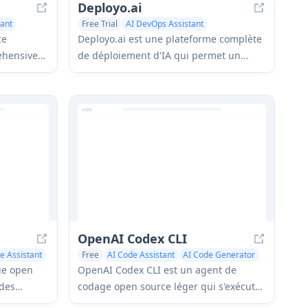
Deployo.ai
tant
Free Trial
AI DevOps Assistant
AI Code Assistant
ce
Deployo.ai est une plateforme complète
ehensive
de déploiement d'IA qui permet un
s including
déploiement, une surveillance et une
mise à l'échelle sans faille des modèles
-
avec des cadres d'IA éthique intégrés et
AI
une compatibilité inter-cloud.
t.
OpenAI Codex CLI
e Assistant
Free
AI Code Assistant
AI Code Generator
ue open
OpenAI Codex CLI est un agent de
 des
codage open source léger qui s'exécute
LLM)
dans votre terminal, permettant aux