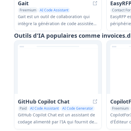
Gait
EasyRF
Freemium
AI Code Assistant
Contact For
AI Team Collaboration
AI Data Mi
Gait est un outil de collaboration qui
EasyRFP es
intègre la génération de code assistée
périphérie
par l'IA avec le contrôle de version,
rationalis
Outils d'IA populaires comme invoices.
permettant aux équipes de suivre,
(demande d
comprendre et partager efficacement le
phénotypa
contexte du code généré par l'IA.
grâce à la
profond.
GitHub Copilot Chat
Copilot
Paid
AI Code Assistant
AI Code Generator
Freemium
AI Developer Tools
AI Code Ge
GitHub Copilot Chat est un assistant de
CopilotFor
codage alimenté par l'IA qui fournit des
d'Éditeur 
interactions en langage naturel, des
GitHub Co