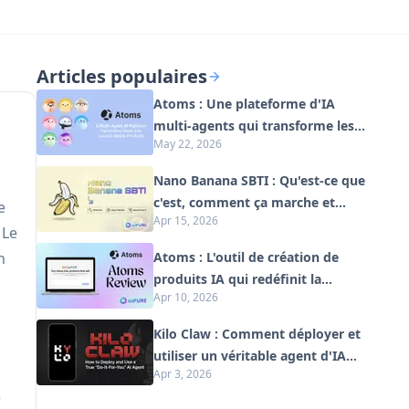
Articles populaires
Atoms : Une plateforme d'IA
multi-agents qui transforme les
May 22, 2026
idées en produits prêts à être
lancés
Nano Banana SBTI : Qu'est-ce que
c'est, comment ça marche et
e
Apr 15, 2026
comment l'utiliser en 2026
 Le
n
Atoms : L'outil de création de
produits IA qui redéfinit la
Apr 10, 2026
création numérique en 2026
Kilo Claw : Comment déployer et
utiliser un véritable agent d'IA
Apr 3, 2026
"Faites-le pour vous" (Mise à jour
e
2026)