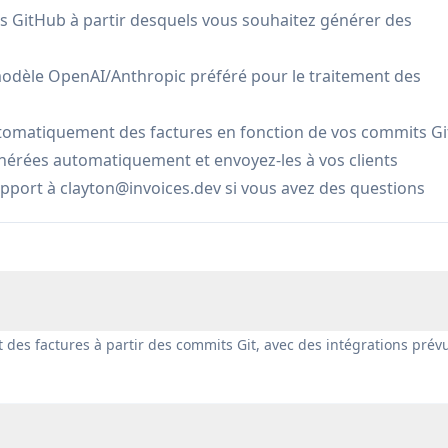
s GitHub à partir desquels vous souhaitez générer des
 de facturer les contributions à plusieurs dépôts et projet
 modèle OpenAI/Anthropic préféré pour le traitement des
agner du temps
 développement
tomatiquement des factures en fonction de vos commits Gi
nérées automatiquement et envoyez-les à vos clients
upport à
clayton@invoices.dev
si vous avez des questions
ase
onnalités encore en développement
des factures à partir des commits Git, avec des intégrations prév