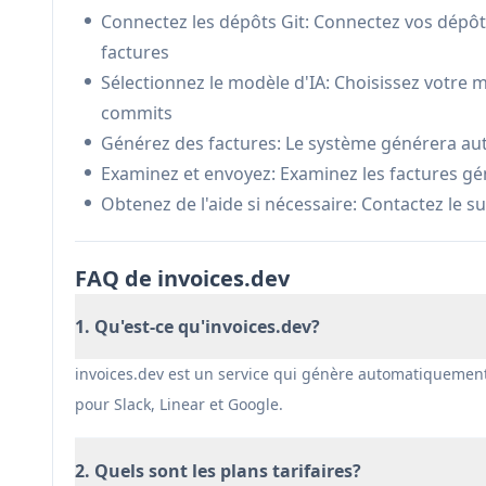
sur les contributions réelles de code
Connectez les dépôts Git: Connectez vos dépôt
Contributeurs Open Source: Permet de suivre et
factures
Avantages
Sélectionnez le modèle d'IA: Choisissez votre
La génération automatisée de factures fait g
commits
Intégration directe avec les flux de travail de
Générez des factures: Le système générera au
Sélection flexible de modèles d'IA
Examinez et envoyez: Examinez les factures gé
Obtenez de l'aide si nécessaire: Contactez le s
Inconvénients
Limité à l'intégration GitHub dans le plan de b
FAQ de invoices.dev
Service relativement nouveau avec des foncti
Abonnement mensuel requis
1. Qu'est-ce qu'invoices.dev?
invoices.dev est un service qui génère automatiquement 
pour Slack, Linear et Google.
2. Quels sont les plans tarifaires?