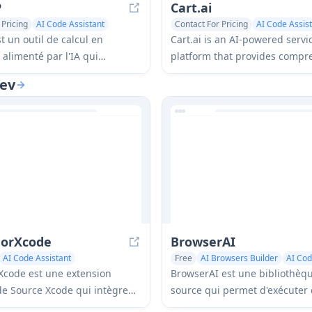
P
Cart.ai
 Pricing
AI Code Assistant
Contact For Pricing
AI Code Assis
ning
AI Task Management
t un outil de calcul en
Cart.ai is an AI-powered servi
 alimenté par l'IA qui
platform that provides compr
e les réponses aux RFP
business automation solution
dev
e proposition) et permet le
coding, customer relations
ge des champs en temps réel
management, video editing, e
 technologie d'apprentissage
commerce setup, and custom 
development with 24/7 suppor
ForXcode
BrowserAI
AI Code Assistant
Free
AI Browsers Builder
AI Cod
nerator
AI Code Refactoring
Xcode est une extension
BrowserAI est une bibliothèq
de Source Xcode qui intègre
source qui permet d'exécuter
pilot, Codeium et ChatGPT
grands modèles de langage (