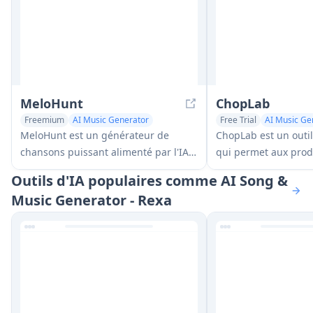
MeloHunt
ChopLab
Freemium
AI Music Generator
Free Trial
AI Music Ge
Text to Music
Audio Enhancer
MeloHunt est un générateur de
ChopLab est un outil
chansons puissant alimenté par l'IA
qui permet aux prod
qui permet aux utilisateurs de créer
musique de transfor
Outils d'IA populaires comme AI Song &
des morceaux de musique originaux
audio en échantillon
Music Generator - Rexa
et de haute qualité sans nécessiter
packs de batterie pe
d'expertise musicale.
grâce à des process
d'isolement et de d
automatisés.