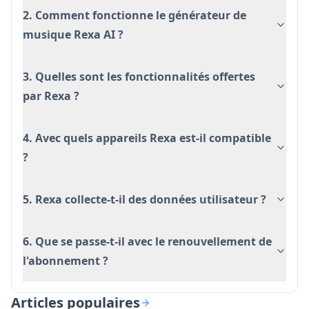
Plusieurs options de genre
2. Comment fonctionne le générateur de
musique Rexa AI ?
Inconvénients
Nécessite un abonnement pour un accès
3. Quelles sont les fonctionnalités offertes
complet
par Rexa ?
Coût d'abonnement relativement élevé
Limité à iOS 17.0 et versions ultérieures
4. Avec quels appareils Rexa est-il compatible
?
5. Rexa collecte-t-il des données utilisateur ?
6. Que se passe-t-il avec le renouvellement de
l'abonnement ?
Articles populaires