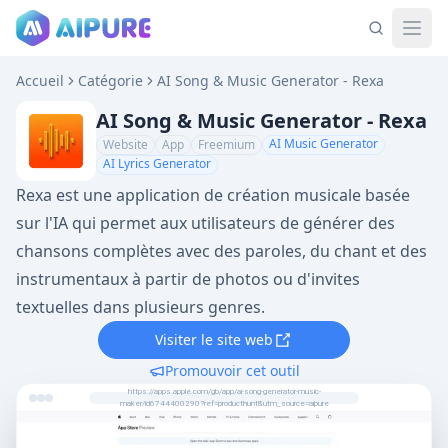
Accueil
Catégorie
AI Song & Music Generator - Rexa
AI Song & Music Generator - Rexa
AI Music Generator
Website
App
Freemium
AI Lyrics Generator
Rexa est une application de création musicale basée
sur l'IA qui permet aux utilisateurs de générer des
chansons complètes avec des paroles, du chant et des
instrumentaux à partir de photos ou d'invites
textuelles dans plusieurs genres.
Visiter le site web
Promouvoir cet outil
https://apps.apple.com/gb/app/ai-song-generator-music-
maker/id6744400290?ref=producthunt&utm_source=aipure