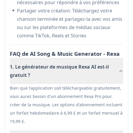
nécessaires pour répondre à vos préférences
Parfait pour créer de la musique de fond
Partager votre création: Téléchargez votre
originale pour les vidéos TikTok, les Reels
chanson terminée et partagez-la avec vos amis
Instagram et autres contenus de médias
ou sur les plateformes de médias sociaux
sociaux
comme TikTok, Reels et Stories
Divertissement personnel: Permet aux
passionnés de musique d'expérimenter
FAQ de AI Song & Music Generator - Rexa
l'écriture de chansons et la création musicale
pour le plaisir sans formation professionnelle
1. Le générateur de musique Rexa AI est-il
Prototypage de musique professionnelle: Aide
gratuit ?
les musiciens à générer rapidement des idées
Bien que l'application soit téléchargeable gratuitement,
et à créer des ébauches de chansons pour un
vous aurez besoin d'un abonnement Rexa Pro pour
développement ultérieur
créer de la musique. Les options d'abonnement incluent
Avantages
un forfait hebdomadaire à 6,99 £ et un forfait mensuel à
Aucune expérience musicale requise
19,99 £.
Génération instantanée de chansons