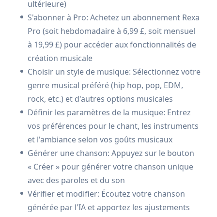
ultérieure)
paroles, le chant et les parties instrumentales
S'abonner à Pro: Achetez un abonnement Rexa
Prise en charge de plusieurs genres:
Offre
Pro (soit hebdomadaire à 6,99 £, soit mensuel
une variété de styles musicaux, y compris le
à 19,99 £) pour accéder aux fonctionnalités de
hip-hop, la pop, l'EDM et le rock pour une
création musicale
expression créative diversifiée
Choisir un style de musique: Sélectionnez votre
Créateur de reprises:
Permet aux utilisateurs
genre musical préféré (hip hop, pop, EDM,
de réimaginer des chansons existantes ou d'en
rock, etc.) et d'autres options musicales
créer de nouvelles à partir de zéro avec l'aide
Définir les paramètres de la musique: Entrez
de l'IA
vos préférences pour le chant, les instruments
Intégration de partage facile:
Permet de
et l'ambiance selon vos goûts musicaux
télécharger et de partager rapidement la
Générer une chanson: Appuyez sur le bouton
musique créée sur les plateformes sociales et
« Créer » pour générer votre chanson unique
avec des amis
avec des paroles et du son
Cas d'utilisation de AI Song & Music
Vérifier et modifier: Écoutez votre chanson
Generator - Rexa
générée par l'IA et apportez les ajustements
Création de contenu pour les médias sociaux: