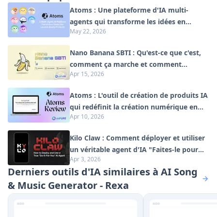
Atoms : Une plateforme d'IA multi-
agents qui transforme les idées en
May 22, 2026
produits prêts à être lancés
Nano Banana SBTI : Qu'est-ce que c'est,
comment ça marche et comment
Apr 15, 2026
l'utiliser en 2026
Atoms : L'outil de création de produits IA
qui redéfinit la création numérique en
Apr 10, 2026
2026
Kilo Claw : Comment déployer et utiliser
un véritable agent d'IA "Faites-le pour
Apr 3, 2026
vous" (Mise à jour 2026)
Derniers outils d'IA similaires à AI Song
& Music Generator - Rexa