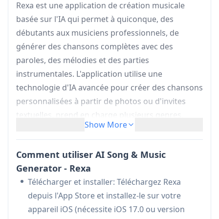
Rexa est une application de création musicale
basée sur l'IA qui permet à quiconque, des
débutants aux musiciens professionnels, de
générer des chansons complètes avec des
paroles, des mélodies et des parties
instrumentales. L'application utilise une
technologie d'IA avancée pour créer des chansons
personnalisées à partir de photos ou d'invites
textuelles, prend en charge plusieurs genres,
Show More
notamment le hip-hop, la pop, l'EDM et le rock, et
permet aux utilisateurs de partager facilement
Comment utiliser AI Song & Music
leurs créations sur diverses plateformes.
Generator - Rexa
Générateur de musique IA:
Crée des
Télécharger et installer: Téléchargez Rexa
chansons complètes à partir de photos ou de
depuis l'App Store et installez-le sur votre
descriptions textuelles à l'aide d'une
appareil iOS (nécessite iOS 17.0 ou version
technologie d'IA avancée, y compris les