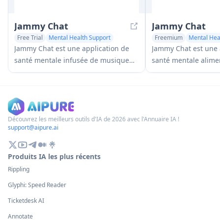
Jammy Chat
Jammy Chat
Free Trial
Mental Health Support
Freemium
Mental Hea
AI Music Generator
AI Music Generator
Jammy Chat est une application de
Jammy Chat est une 
santé mentale infusée de musique
santé mentale alimen
qui fournit des listes de lecture
analyse les expressi
personnalisées et un soutien
utilisateurs et fourni
émotionnel en analysant votre
lecture musicales p
humeur grâce à des conversations
pour aider à réguler
basées sur l'IA.
à améliorer l'humeur
Découvrez les meilleurs outils d'IA de 2026 avec l'Annuaire IA !
support@aipure.ai
Produits IA les plus récents
Rippling
Glyphi: Speed Reader
Ticketdesk AI
Annotate