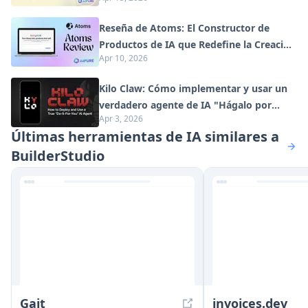
Reseña de Atoms: El Constructor de
Productos de IA que Redefine la Creación
Apr 10, 2026
Digital en 2026
Kilo Claw: Cómo implementar y usar un
verdadero agente de IA "Hágalo por
Apr 3, 2026
usted" (Actualización 2026)
Últimas herramientas de IA similares a
BuilderStudio
Gait
invoices.dev