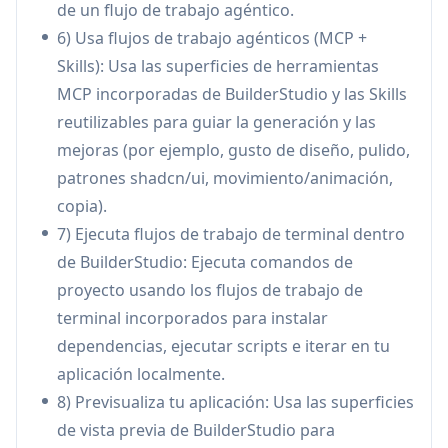
de un flujo de trabajo agéntico.
itere rápidamente en un solo lugar, lo que
6) Usa flujos de trabajo agénticos (MCP +
soporta el desarrollo local práctico en lugar de
Skills): Usa las superficies de herramientas
la generación puramente basada en la nube.
MCP incorporadas de BuilderStudio y las Skills
Integración con Hermes Agent (ejecuciones
reutilizables para guiar la generación y las
en contenedores):
Puede entregar solicitudes
mejoras (por ejemplo, gusto de diseño, pulido,
a Hermes Agent, generar una carpeta de
patrones shadcn/ui, movimiento/animación,
proyecto dedicada, montarla en un
copia).
contenedor local en /workspace y iniciar
7) Ejecuta flujos de trabajo de terminal dentro
automáticamente una vista previa de la
de BuilderStudio: Ejecuta comandos de
aplicación cuando finalice la generación.
proyecto usando los flujos de trabajo de
Modelo de ejecución segura para código
terminal incorporados para instalar
generado:
Diseñado para reducir el riesgo al
dependencias, ejecutar scripts e iterar en tu
ejecutar código y paquetes nuevos:
aplicación localmente.
aislamiento de vista previa basado en Docker,
8) Previsualiza tu aplicación: Usa las superficies
cuarentena del espacio de trabajo a carpetas
de vista previa de BuilderStudio para
aprobadas y verificaciones opcionales de