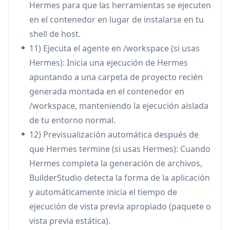
pequeños pueden generar e iterar sobre
Hermes para que las herramientas se ejecuten
código real localmente (con vistas previas y
en el contenedor en lugar de instalarse en tu
ejecuciones en terminal), para luego entregar
shell de host.
un paquete empaquetado para una
11) Ejecuta el agente en /workspace (si usas
implementación optimizada a través del plano
Hermes): Inicia una ejecución de Hermes
de control.
apuntando a una carpeta de proyecto recién
Flujos de trabajo de entrega de agencias o
generada montada en el contenedor en
estudios: Utilice las Habilidades para aplicar
/workspace, manteniendo la ejecución aislada
una calidad de interfaz de usuario consistente
de tu entorno normal.
(diseño, tipografía, accesibilidad, movimiento)
12) Previsualización automática después de
en los proyectos de los clientes, mientras
que Hermes termine (si usas Hermes): Cuando
empaqueta paquetes de código fuente
Hermes completa la generación de archivos,
"sanitizados" para una entrega e
BuilderStudio detecta la forma de la aplicación
implementación limpias.
y automáticamente inicia el tiempo de
Desarrollo regulado o consciente de la
ejecución de vista previa apropiado (paquete o
seguridad: Los equipos en entornos
vista previa estática).