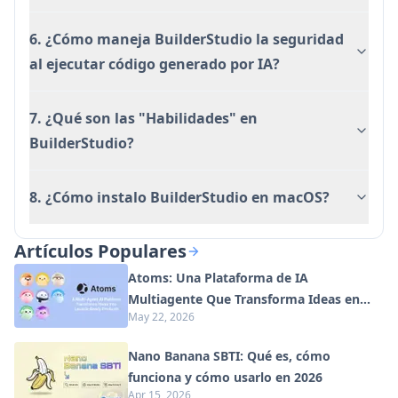
6. ¿Cómo maneja BuilderStudio la seguridad
al ejecutar código generado por IA?
7. ¿Qué son las "Habilidades" en
BuilderStudio?
8. ¿Cómo instalo BuilderStudio en macOS?
Artículos Populares
Atoms: Una Plataforma de IA
Multiagente Que Transforma Ideas en
May 22, 2026
Productos Listos para Lanzar
Nano Banana SBTI: Qué es, cómo
funciona y cómo usarlo en 2026
Apr 15, 2026