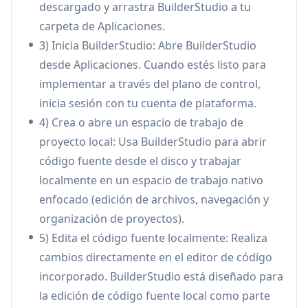
descargado y arrastra BuilderStudio a tu
trabajo de escritorio enfocado para pasar de la
carpeta de Aplicaciones.
idea al producto funcional con edición de
3) Inicia BuilderStudio: Abre BuilderStudio
código fuente local, navegación y un ciclo de
desde Aplicaciones. Cuando estés listo para
desarrollo estilo VS Code optimizado para la
implementar a través del plano de control,
construcción asistida por IA.
inicia sesión con tu cuenta de plataforma.
MCP integrado + Habilidades reutilizables:
4) Crea o abre un espacio de trabajo de
Superficies de herramientas compatibles con
proyecto local: Usa BuilderStudio para abrir
MCP más Habilidades curadas y reutilizables
código fuente desde el disco y trabajar
(por ejemplo, gusto de diseño,
localmente en un espacio de trabajo nativo
accesibilidad/pulido, patrones shadcn/ui,
enfocado (edición de archivos, navegación y
movimiento/animación) para estandarizar y
organización de proyectos).
acelerar las salidas del agente sin reescribir
5) Edita el código fuente localmente: Realiza
constantemente las recetas de los prompts.
cambios directamente en el editor de código
Edición local, vista previa y flujos de trabajo
incorporado. BuilderStudio está diseñado para
de terminal:
Abra proyectos desde el disco,
la edición de código fuente local como parte
ejecute comandos, inspeccione vistas previas e