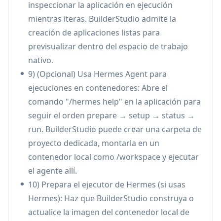
inspeccionar la aplicación en ejecución
Aikido SafeChain para detectar
mientras iteras. BuilderStudio admite la
comportamientos sospechosos en la
creación de aplicaciones listas para
instalación de dependencias.
previsualizar dentro del espacio de trabajo
Empaquetado de código fuente + entrega de
nativo.
implementación al plano de control:
9) (Opcional) Usa Hermes Agent para
Empaqueta un paquete de código fuente
ejecuciones en contenedores: Abre el
limpio y "sanitizado" para su implementación a
comando "/hermes help" en la aplicación para
través de un plano de control separado que
seguir el orden prepare → setup → status →
maneja la implementación/operaciones
run. BuilderStudio puede crear una carpeta de
(autenticación, integraciones, gestión de
proyecto dedicada, montarla en un
aplicaciones), manteniendo la iteración local y
contenedor local como /workspace y ejecutar
las operaciones en la nube desacopladas.
el agente allí.
Casos de Uso de BuilderStudio
10) Prepara el ejecutor de Hermes (si usas
MVPs de startups y prototipado rápido:
Hermes): Haz que BuilderStudio construya o
Desarrolladores individuales y equipos
actualice la imagen del contenedor local de