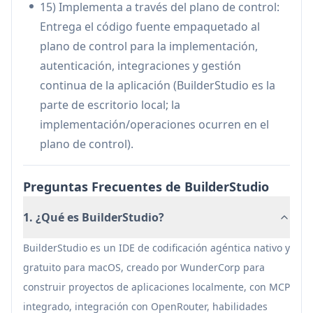
contenedores para aprender flujos de trabajo
15) Implementa a través del plano de control:
agénticos y experimentar de forma segura sin
Entrega el código fuente empaquetado al
contaminar las máquinas host.
plano de control para la implementación,
autenticación, integraciones y gestión
Ventajas
continua de la aplicación (BuilderStudio es la
IDE nativo gratuito para MacOS optimizado
parte de escritorio local; la
para el desarrollo agéntico y local-first (edición
implementación/operaciones ocurren en el
+ vista previa + terminal en un solo flujo de
plano de control).
trabajo).
Fuerte postura de seguridad para el código
Preguntas Frecuentes de BuilderStudio
generado por IA a través de vistas previas en
contenedores, controles del espacio de trabajo
1. ¿Qué es BuilderStudio?
y monitoreo opcional de la cadena de
suministro.
BuilderStudio es un IDE de codificación agéntica nativo y
Las Habilidades reutilizables ayudan a los
gratuito para macOS, creado por WunderCorp para
equipos a estandarizar la calidad y reducir la
construir proyectos de aplicaciones localmente, con MCP
sobrecarga de prompts/iteraciones.
integrado, integración con OpenRouter, habilidades