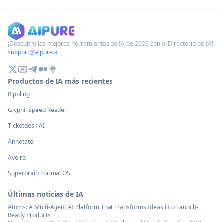
lenguaje natural, sugerencias de
ChatGPT para propo
código en tiempo real y soporte
sugerencias de códi
contextual directamente dentro de
por IA, asistencia de
los IDEs compatibles y GitHub.com.
funcionalidad de pr
¡Descubre las mejores herramientas de IA de 2026 con el Directorio de IA!
support@aipure.ai
dentro de Xcode.
Productos de IA más recientes
Rippling
Glyphi: Speed Reader
Ticketdesk AI
Annotate
Aveiro
Superbrain For macOS
Últimas noticias de IA
Atoms: A Multi-Agent AI Platform That Transforms Ideas into Launch-
Ready Products