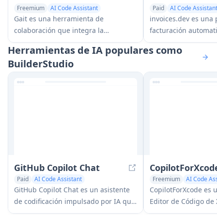
Freemium
AI Code Assistant
Paid
AI Code Assistan
AI Team Collaboration
AI Developer Tools
Gait es una herramienta de
invoices.dev es una
colaboración que integra la
facturación automat
generación de código asistido por IA
facturas directamen
Herramientas de IA populares como
con el control de versiones,
de Git de los desarr
BuilderStudio
permitiendo a los equipos rastrear,
capacidades de inte
entender y compartir el contexto del
GitHub, Slack, Linear
código generado por IA de manera
Google.
eficiente.
GitHub Copilot Chat
CopilotForXcod
Paid
AI Code Assistant
Freemium
AI Code Ass
AI Code Generator
AI Developer Tools
AI Code Generator
AI
GitHub Copilot Chat es un asistente
CopilotForXcode es 
de codificación impulsado por IA que
Editor de Código de
proporciona interacciones en
integra GitHub Copi