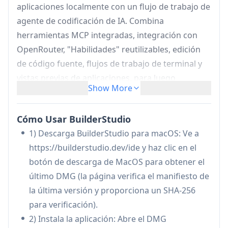
aplicaciones localmente con un flujo de trabajo de
agente de codificación de IA. Combina
herramientas MCP integradas, integración con
OpenRouter, "Habilidades" reutilizables, edición
de código fuente, flujos de trabajo de terminal y
vistas previas de aplicaciones, para luego
Show More
permitirle empaquetar un paquete de código
fuente "sanitizado" para una entrega de
Cómo Usar BuilderStudio
implementación segura a un plano de control
1) Descarga BuilderStudio para macOS: Ve a
separado. También enfatiza la seguridad para
https://builderstudio.dev/ide y haz clic en el
ejecutar código recién generado a través de vistas
botón de descarga de MacOS para obtener el
previas en contenedores (Docker), cuarentena del
último DMG (la página verifica el manifiesto de
espacio de trabajo y monitoreo opcional de la
la última versión y proporciona un SHA-256
cadena de suministro para instalaciones de
para verificación).
dependencias frontend.
2) Instala la aplicación: Abre el DMG
IDE agéntico nativo de MacOS:
Un espacio de