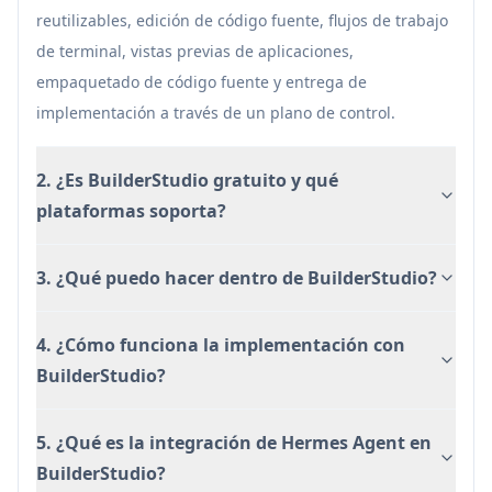
Clara separación del ciclo de construcción local
reutilizables, edición de código fuente, flujos de trabajo
y la implementación operativa a través de la
de terminal, vistas previas de aplicaciones,
entrega al plano de control.
empaquetado de código fuente y entrega de
implementación a través de un plano de control.
Desventajas
Solo para MacOS (aplicación nativa), lo que
2. ¿Es BuilderStudio gratuito y qué
puede limitar la adopción para equipos de
plataformas soporta?
Windows/Linux.
El flujo de implementación completo depende
3. ¿Qué puedo hacer dentro de BuilderStudio?
de una cuenta/flujo de trabajo de plano de
control separado, lo que añade una
dependencia de plataforma adicional.
4. ¿Cómo funciona la implementación con
La "containerización" y las verificaciones de
BuilderStudio?
seguridad pueden añadir complejidad de
configuración/operativa en comparación con
5. ¿Qué es la integración de Hermes Agent en
editores locales más simples.
BuilderStudio?