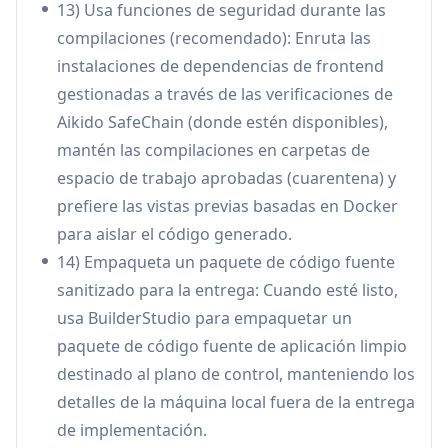
financieros/sanitarios/empresariales pueden
13) Usa funciones de seguridad durante las
reducir el riesgo de la cadena de suministro y
compilaciones (recomendado): Enruta las
en tiempo de ejecución al enrutar las
instalaciones de dependencias de frontend
instalaciones a través de las verificaciones de
gestionadas a través de las verificaciones de
SafeChain y ejecutar vistas previas en
Aikido SafeChain (donde estén disponibles),
contenedores Docker desechables.
mantén las compilaciones en carpetas de
Equipos de productos frontend que
espacio de trabajo aprobadas (cuarentena) y
estandarizan la calidad de la UI: Aplique
prefiere las vistas previas basadas en Docker
Habilidades curadas (por ejemplo, pulido
para aislar el código generado.
impecable, patrones shadcn/ui) para mantener
14) Empaqueta un paquete de código fuente
la arquitectura de componentes y la calidad de
sanitizado para la entrega: Cuando esté listo,
la UX consistentes mientras acelera el trabajo
usa BuilderStudio para empaquetar un
de implementación.
paquete de código fuente de aplicación limpio
Educación y habilitación interna: Los
destinado al plano de control, manteniendo los
instructores o equipos de plataforma pueden
detalles de la máquina local fuera de la entrega
proporcionar un entorno repetible y en
de implementación.