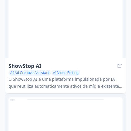
ShowStop AI
AI Ad Creative Assistant
AI Video Editing
O ShowStop AI é uma plataforma impulsionada por IA
que reutiliza automaticamente ativos de mídia existentes
para criar novos criativos de anúncios em vídeo focados
em conversão instantaneamente.