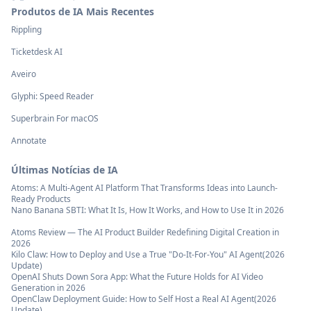
Produtos de IA Mais Recentes
Rippling
Ticketdesk AI
Aveiro
Glyphi: Speed Reader
Superbrain For macOS
Annotate
Últimas Notícias de IA
Atoms: A Multi-Agent AI Platform That Transforms Ideas into Launch-
Ready Products
Nano Banana SBTI: What It Is, How It Works, and How to Use It in 2026
Atoms Review — The AI Product Builder Redefining Digital Creation in
2026
Kilo Claw: How to Deploy and Use a True "Do‑It‑For‑You" AI Agent(2026
Update)
OpenAI Shuts Down Sora App: What the Future Holds for AI Video
Generation in 2026
OpenClaw Deployment Guide: How to Self Host a Real AI Agent(2026
Update)