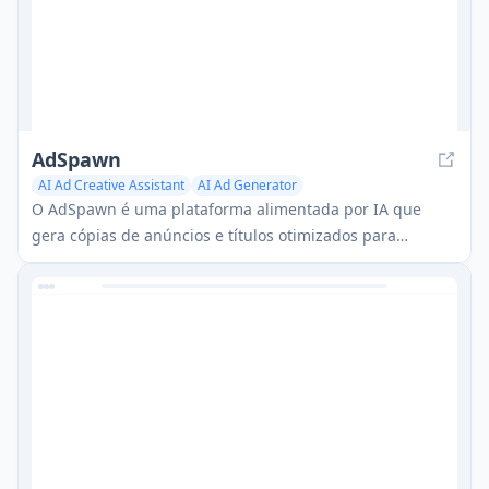
AdSpawn
AI Ad Creative Assistant
AI Ad Generator
O AdSpawn é uma plataforma alimentada por IA que
gera cópias de anúncios e títulos otimizados para
campanhas de marketing de jogos móveis sem exigir
solicitações manuais.