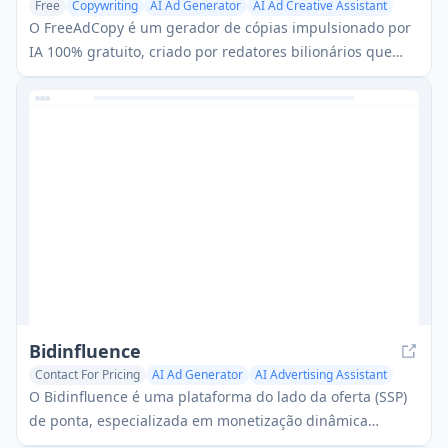
Free
Copywriting
AI Ad Generator
AI Ad Creative Assistant
O FreeAdCopy é um gerador de cópias impulsionado por
IA 100% gratuito, criado por redatores bilionários que
usam o GPT-4 para produzir cópias publicitárias de alta
conversão.
Bidinfluence
Contact For Pricing
AI Ad Generator
AI Advertising Assistant
AI Ad Creative Assistant
O Bidinfluence é uma plataforma do lado da oferta (SSP)
de ponta, especializada em monetização dinâmica
através de publicidade em vídeo programática de alta