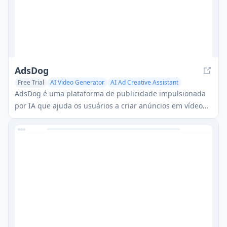
AdsDog
Free Trial
AI Video Generator
AI Ad Creative Assistant
AI Analytics Assistant
AdsDog é uma plataforma de publicidade impulsionada
por IA que ajuda os usuários a criar anúncios em vídeo
de alta conversão com avatares gerados por IA, narrações
e suporte multilíngue para várias plataformas de mídia
social e e-commerce.