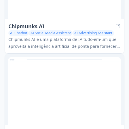
Chipmunks AI
AI Chatbot
AI Social Media Assistant
AI Advertising Assistant
Chipmunks AI é uma plataforma de IA tudo-em-um que
aproveita a inteligência artificial de ponta para fornecer
ferramentas inovadoras para escrita, geração de
imagens, criação de voz e muito mais, simplificando e
aprimorando a criação de conteúdo em várias
plataformas.