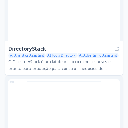
DirectoryStack
AI Analytics Assistant
AI Tools Directory
AI Advertising Assistant
O DirectoryStack é um kit de início rico em recursos e
pronto para produção para construir negócios de
diretório geradores de receita com Next.js 14, oferecendo
geração de conteúdo impulsionada por IA, componentes
personalizáveis e ferramentas administrativas
abrangentes.