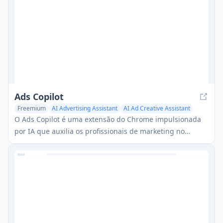
Ads Copilot
Freemium
AI Advertising Assistant
AI Ad Creative Assistant
AI Ad Generator
O Ads Copilot é uma extensão do Chrome impulsionada
por IA que auxilia os profissionais de marketing no
planejamento, implementação e otimização de
campanhas publicitárias em várias plataformas por meio
de insights em tempo real, análise de relatórios e
capacidades de leitura de imagens.