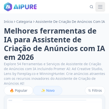
Início
Categoria
Assistente De Criação De Anúncios Com IA
Melhores ferramentas de
IA para Assistente de
Criação de Anúncios com IA
em 2026
Explore 54 Ferramentas e Serviços de Assistente de Criação
de Anúncios com IA incluindo Promer AI: Ad Creative Studio,
Lens by Foreplay.co e WinningHunter.
Crie anúncios atraentes
com os recursos inovadores do Assistente de Criação de
Anúncios AI!
🔥
Popular
✨
Novo
Filtros