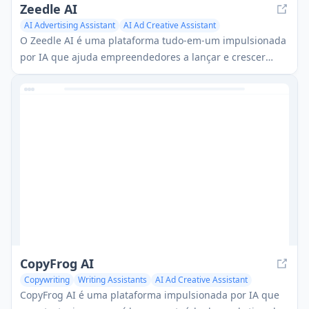
Zeedle AI
AI Advertising Assistant
AI Ad Creative Assistant
AI Ad Generator
O Zeedle AI é uma plataforma tudo-em-um impulsionada
por IA que ajuda empreendedores a lançar e crescer
negócios, fornecendo ideias de negócios, criação de sites,
criativos publicitários e ferramentas de análise.
CopyFrog AI
Copywriting
Writing Assistants
AI Ad Creative Assistant
CopyFrog AI é uma plataforma impulsionada por IA que