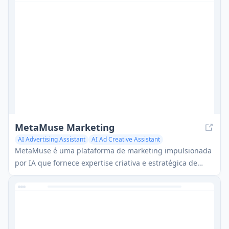
MetaMuse Marketing
AI Advertising Assistant
AI Ad Creative Assistant
AI Ad Generator
MetaMuse é uma plataforma de marketing impulsionada
por IA que fornece expertise criativa e estratégica de
nível Fortune 500 para empresas em crescimento a um
preço acessível.