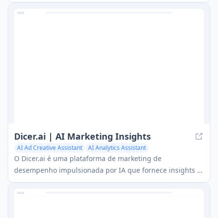
encontrar produtos vencedores, fornecendo acesso a
anúncios do Facebook e TikTok, rastreamento de vendas,
análise de concorrentes e recursos alimentados por IA.
Dicer.ai | AI Marketing Insights
AI Ad Creative Assistant
AI Analytics Assistant
O Dicer.ai é uma plataforma de marketing de
desempenho impulsionada por IA que fornece insights e
recomendações baseadas em dados para otimizar
criativos de anúncios e campanhas para aumentar as
conversões.