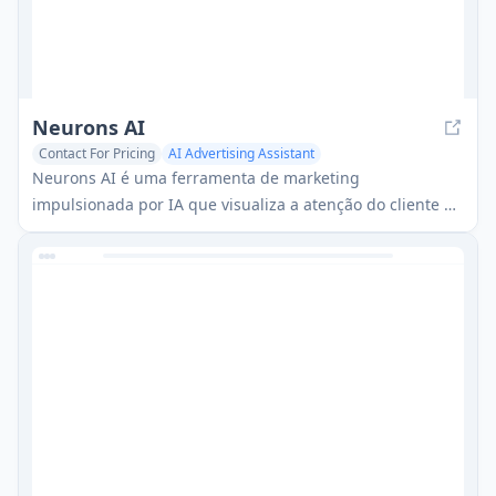
Neurons AI
Contact For Pricing
AI Advertising Assistant
AI Ad Creative Assistant
AI Ad Generator
Neurons AI é uma ferramenta de marketing
impulsionada por IA que visualiza a atenção do cliente e
fornece feedback instantâneo sobre ativos visuais para
otimizar a eficácia da publicidade.