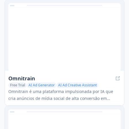
qualidade para editores.
Omnitrain
Free Trial
AI Ad Generator
AI Ad Creative Assistant
AI Advertising Assistant
Omnitrain é uma plataforma impulsionada por IA que
cria anúncios de mídia social de alta conversão em
minutos, sem exigir habilidades de design.