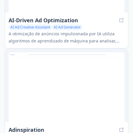
AI-Driven Ad Optimization
AI Ad Creative Assistant
AI Ad Generator
A otimização de anúncios impulsionada por IA utiliza
algoritmos de aprendizado de máquina para analisar,
ajustar e melhorar automaticamente campanhas de
publicidade digital em tempo real para um desempenho
máximo e ROI.
Adinspiration