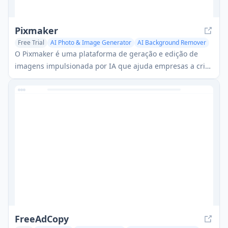
Pixmaker
Free Trial
AI Photo & Image Generator
AI Background Remover
AI Ad Creative Assistant
O Pixmaker é uma plataforma de geração e edição de
imagens impulsionada por IA que ajuda empresas a criar
fotos de produtos de alta qualidade, exibições de
modelos e visuais de marketing através de algoritmos
avançados de IA.
FreeAdCopy