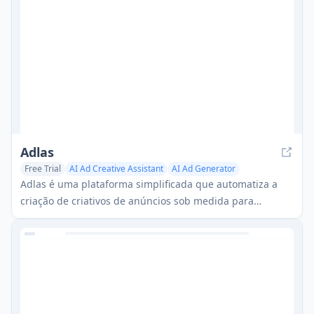
Adlas
Free Trial
AI Ad Creative Assistant
AI Ad Generator
Adlas é uma plataforma simplificada que automatiza a
criação de criativos de anúncios sob medida para
campanhas do Google Ads, enquanto fornece
capacidades abrangentes de gerenciamento de
campanhas.