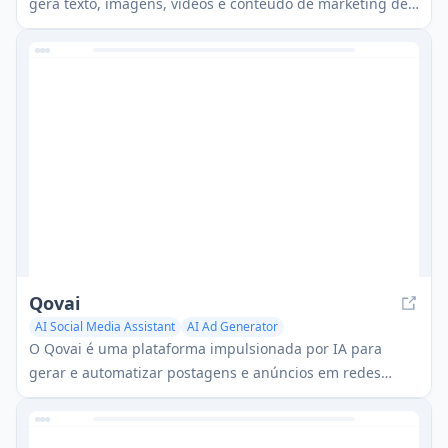
gera texto, imagens, vídeos e conteúdo de marketing de
alta qualidade com apenas um clique.
Qovai
AI Social Media Assistant
AI Ad Generator
AI Ad Creative Assistant
O Qovai é uma plataforma impulsionada por IA para
gerar e automatizar postagens e anúncios em redes
sociais para aumentar o engajamento e o alcance.