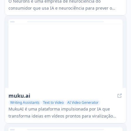
AI Ad Generator
O Neurons é uma empresa de neurociência do
consumidor que usa IA e neurociência para prever o
comportamento do cliente e otimizar ativos de marketing.
muku.ai
Writing Assistants
Text to Video
AI Video Generator
MukuAI é uma plataforma impulsionada por IA que
transforma ideias em vídeos prontos para viralização
para redes sociais com estilos personalizáveis, narração
de IA e apresentadores de IA.