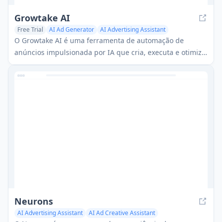
Growtake AI
Free Trial
AI Ad Generator
AI Advertising Assistant
AI Ad Creative Assistant
O Growtake AI é uma ferramenta de automação de
anúncios impulsionada por IA que cria, executa e otimiza
anúncios orientados a resultados em várias plataformas
em minutos.
Neurons
AI Advertising Assistant
AI Ad Creative Assistant