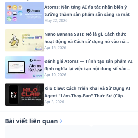
Atoms: Nền tảng AI đa tác nhân biến ý
tưởng thành sản phẩm sẵn sàng ra mắt
May 22, 2026
Nano Banana SBTI: Nó là gì, Cách thức
hoạt động và Cách sử dụng nó vào năm
Apr 15, 2026
2026
Đánh giá Atoms — Trình tạo sản phẩm AI
định nghĩa lại việc tạo nội dung số vào
Apr 10, 2026
năm 2026
Kilo Claw: Cách Triển Khai và Sử Dụng AI
Agent "Làm-Thay-Bạn" Thực Sự (Cập
Apr 3, 2026
Nhật 2026)
Bài viết liên quan