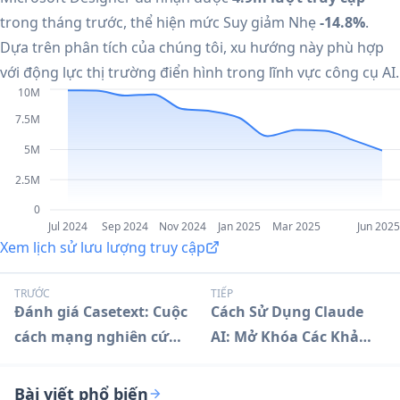
trong tháng trước, thể hiện mức Suy giảm Nhẹ
-14.8%
.
Dựa trên phân tích của chúng tôi, xu hướng này phù hợp
với động lực thị trường điển hình trong lĩnh vực công cụ AI.
10M
7.5M
5M
2.5M
0
Jul 2024
Sep 2024
Nov 2024
Jan 2025
Mar 2025
Jun 2025
Xem lịch sử lưu lượng truy cập
TRƯỚC
TIẾP
Đánh giá Casetext: Cuộc
Cách Sử Dụng Claude
cách mạng nghiên cứu
AI: Mở Khóa Các Khả
pháp lý được hỗ trợ bởi
Năng AI Tiên Tiến
AI
Bài viết phổ biến