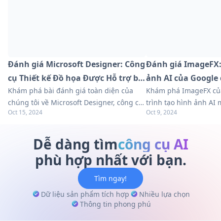
Đánh giá Microsoft Designer: Công
Đánh giá ImageFX:
cụ Thiết kế Đồ họa Được Hỗ trợ bởi
ảnh AI của Google 
Khám phá bài đánh giá toàn diện của
Khám phá ImageFX củ
AI
chúng tôi về Microsoft Designer, công cụ
trình tạo hình ảnh AI
Oct 15, 2024
Oct 9, 2024
thiết kế đồ họa được hỗ trợ bởi AI. Tìm
mạng. Tìm hiểu các tín
hiểu về các tính năng, lợi ích và cách nó
cách nó so sánh với cá
so sánh với các lựa chọn thay thế.
thế. Hãy đi sâu vào h
Dễ dàng tìm
công cụ AI
của chúng tôi ngay bâ
phù hợp nhất với bạn.
Tìm ngay!
Dữ liệu sản phẩm tích hợp
Nhiều lựa chọn
Thông tin phong phú