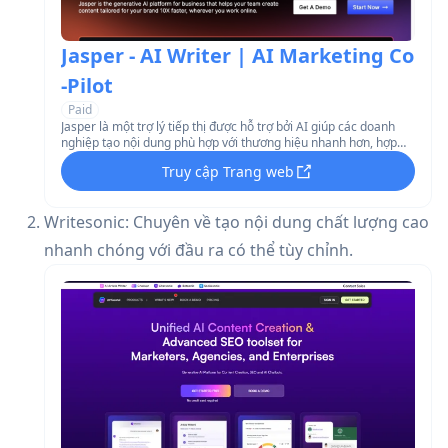
Jasper - AI Writer | AI Marketing Co
-Pilot
Paid
Jasper là một trợ lý tiếp thị được hỗ trợ bởi AI giúp các doanh
nghiệp tạo nội dung phù hợp với thương hiệu nhanh hơn, hợp
tác hiệu quả hơn và đạt được kết quả tiếp thị tốt hơn.
Truy cập Trang web
Writesonic: Chuyên về tạo nội dung chất lượng cao
nhanh chóng với đầu ra có thể tùy chỉnh.