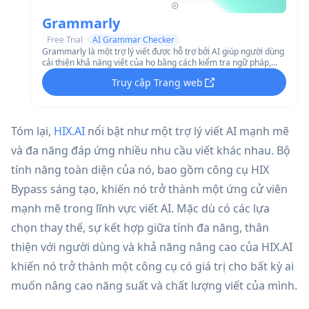
Grammarly
Free Trial
AI Grammar Checker
Grammarly là một trợ lý viết được hỗ trợ bởi AI giúp người dùng
cải thiện khả năng viết của họ bằng cách kiểm tra ngữ pháp,
chính tả, giọng văn và phong cách đồng thời cung cấp các đề
Truy cập Trang web
xuất theo thời gian thực trên nhiều nền tảng và ứng dụng.
Tóm lại,
HIX.AI
nổi bật như một trợ lý viết AI mạnh mẽ
và đa năng đáp ứng nhiều nhu cầu viết khác nhau. Bộ
tính năng toàn diện của nó, bao gồm công cụ HIX
Bypass sáng tạo, khiến nó trở thành một ứng cử viên
mạnh mẽ trong lĩnh vực viết AI. Mặc dù có các lựa
chọn thay thế, sự kết hợp giữa tính đa năng, thân
thiện với người dùng và khả năng nâng cao của HIX.AI
khiến nó trở thành một công cụ có giá trị cho bất kỳ ai
muốn nâng cao năng suất và chất lượng viết của mình.