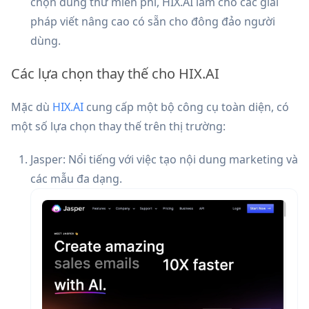
chọn dùng thử miễn phí, HIX.AI làm cho các giải
pháp viết nâng cao có sẵn cho đông đảo người
dùng.
Các lựa chọn thay thế cho HIX.AI
Mặc dù
HIX.AI
cung cấp một bộ công cụ toàn diện, có
một số lựa chọn thay thế trên thị trường:
Jasper: Nổi tiếng với việc tạo nội dung marketing và
các mẫu đa dạng.