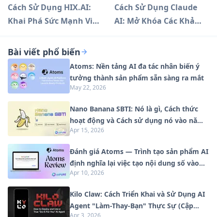
Cách Sử Dụng HIX.AI:
Cách Sử Dụng Claude
Khai Phá Sức Mạnh Viết
AI: Mở Khóa Các Khả
Lách AI | Hướng Dẫn
Năng AI Tiên Tiến
Bài viết phổ biến
Atoms: Nền tảng AI đa tác nhân biến ý
tưởng thành sản phẩm sẵn sàng ra mắt
May 22, 2026
Nano Banana SBTI: Nó là gì, Cách thức
hoạt động và Cách sử dụng nó vào năm
Apr 15, 2026
2026
Đánh giá Atoms — Trình tạo sản phẩm AI
định nghĩa lại việc tạo nội dung số vào
Apr 10, 2026
năm 2026
Kilo Claw: Cách Triển Khai và Sử Dụng AI
Agent "Làm-Thay-Bạn" Thực Sự (Cập
Apr 3, 2026