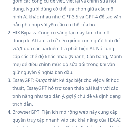
gồm các công cụ để viết, viết lại và chỉnh sửa nội
dung. Người dùng có thể lựa chọn giữa các mô
hình AI khác nhau như GPT-3.5 và GPT-4 để tạo văn
bản phù hợp với yêu cầu cụ thể của họ.
HIX Bypass: Công cụ sáng tạo này làm cho nội
dung do AI tạo ra trở nên giống con người hơn để
vượt qua các bài kiểm tra phát hiện AI. Nó cung
cấp các chế độ khác nhau (Nhanh, Cân bằng, Mạnh
mẽ) để điều chỉnh mức độ sửa đổi trong khi vẫn
giữ nguyên ý nghĩa ban đầu.
EssayGPT: Được thiết kế đặc biệt cho việc viết học
thuật, EssayGPT hỗ trợ soạn thảo bài luận với các
tính năng như tạo dàn ý, gợi ý chủ đề và định dạng
trích dẫn.
BrowserGPT: Tiện ích mở rộng web này cung cấp
quyền truy cập nhanh vào các khả năng của HIX.AI