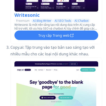
Writesonic
Freemium
AI Blog Writer
AI SEO Tools
AI Chatbot
Writesonic là một nền tảng tạo nội dung dựa trên AI cung cấp
hỗ trợ viết, tối ưu hóa SEO và chatbot AI tùy chỉnh để giúp các
nhà tiếp thị, cơ quan và doanh nghiệp sản xuất nội dung chất
Truy cập Trang web
lượng cao một cách hiệu quả.
Copy.ai: Tập trung vào tạo bản sao sáng tạo với
nhiều mẫu cho các loại nội dung khác nhau.