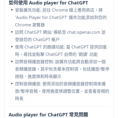
如何使用 Audio player for ChatGPT
瀏覽器原生整合:
利用瀏覽器內建的音訊控制，提
安裝擴充功能: 前往 Chrome 線上應用商店，將
供可靠且熟悉的使用者體驗
'Audio Player for ChatGPT' 擴充功能添加到您的
Audio player for ChatGPT 的使用案例
Chrome 瀏覽器
輔助功能支援: 幫助有視覺障礙或閱讀困難的使用
訪問 ChatGPT 網站: 導航至 chat.openai.com 並
者透過音訊消費 ChatGPT 內容
登錄您的 ChatGPT 帳戶
多工處理增強: 讓使用者在執行其他任務時收聽
使用 ChatGPT 的朗讀功能: 當 ChatGPT 提供回復
ChatGPT 回應
時，尋找並點擊 ChatGPT 自帶的 '朗讀' 功能
學習輔助: 透過提供具有可控制播放功能的
訪問音頻播放器控制: 該擴充功能將自動添加一個
ChatGPT 回應口語版本來支援聽覺學習者
音頻播放器，其中包含基本控制項，包括播放/暫停
按鈕、進度條和時長顯示
優點
控制音頻播放: 使用添加的音頻播放器控制項來播
簡單直觀的介面
放/暫停音頻，使用進度條調整位置，並查看音頻的
開源軟體
時長
輕量級擴充功能（僅 14.83KiB）
缺點
Audio player for ChatGPT 常見問題