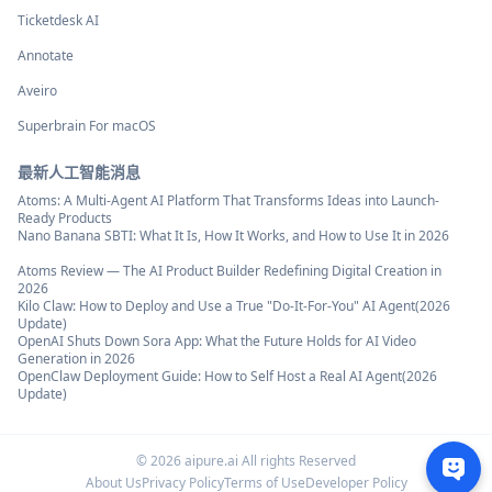
Ticketdesk AI
Annotate
Aveiro
Superbrain For macOS
最新人工智能消息
Atoms: A Multi-Agent AI Platform That Transforms Ideas into Launch-
Ready Products
Nano Banana SBTI: What It Is, How It Works, and How to Use It in 2026
Atoms Review — The AI Product Builder Redefining Digital Creation in
2026
Kilo Claw: How to Deploy and Use a True "Do‑It‑For‑You" AI Agent(2026
Update)
OpenAI Shuts Down Sora App: What the Future Holds for AI Video
Generation in 2026
OpenClaw Deployment Guide: How to Self Host a Real AI Agent(2026
Update)
©
2026
aipure.ai All rights Reserved
About Us
Privacy Policy
Terms of Use
Developer Policy