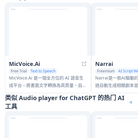
MicVoice.Ai
Narrai
Free Trial
Text to Speech
Freemium
AI Script Wr
AI Voice Changer
Text to Speech
MicVoice.Ai 是一個全方位的 AI 語音生
Narrai是一款AI驅
成平台，將書面文字轉換為高質量、自然
過自動生成相關劇本
的語音，支持 17+ 種語言，提供超過
色，即時為短視頻創
类似 Audio player for ChatGPT 的热门 AI
5000 個逼真的 AI 語音。
樂。
工具