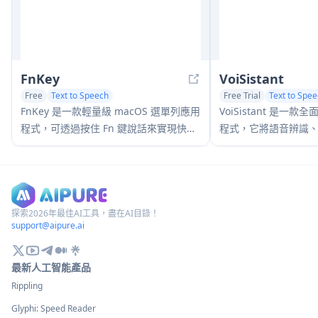
FnKey
VoiSistant
Free
Text to Speech
Free Trial
Text to Spe
Voice & Audio Editing
Voice & Audio Editing
FnKey 是一款輕量級 macOS 選單列應用
VoiSistant 是一
程式，可透過按住 Fn 鍵說話來實現快速
程式，它將語音辨識、
的語音轉文字轉錄，並在釋放時自動貼上
文字轉語音功能結合
轉錄的文字。
程中。
探索2026年最佳AI工具，盡在AI目錄！
support@aipure.ai
最新人工智能產品
Rippling
Glyphi: Speed Reader