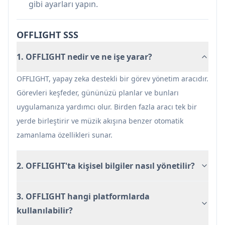
Mobil sürüm, masaüstüne kıyasla sınırlı
gibi ayarları yapın.
işlevselliğe sahip
Şu anda potansiyel kararlılık sorunları olan
OFFLIGHT SSS
beta aşamasında
1. OFFLIGHT nedir ve ne işe yarar?
Çok sayıda özellik nedeniyle öğrenme eğrisi dik
olabilir
OFFLIGHT, yapay zeka destekli bir görev yönetim aracıdır.
Görevleri keşfeder, gününüzü planlar ve bunları
uygulamanıza yardımcı olur. Birden fazla aracı tek bir
yerde birleştirir ve müzik akışına benzer otomatik
zamanlama özellikleri sunar.
2. OFFLIGHT'ta kişisel bilgiler nasıl yönetilir?
3. OFFLIGHT hangi platformlarda
kullanılabilir?