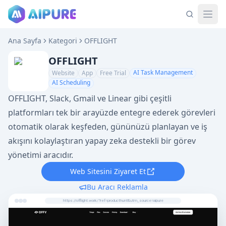
Ana Sayfa
Kategori
OFFLIGHT
OFFLIGHT
AI Task Management
Website
App
Free Trial
AI Scheduling
OFFLIGHT, Slack, Gmail ve Linear gibi çeşitli
platformları tek bir arayüzde entegre ederek görevleri
otomatik olarak keşfeden, gününüzü planlayan ve iş
akışını kolaylaştıran yapay zeka destekli bir görev
yönetimi aracıdır.
Web Sitesini Ziyaret Et
Bu Aracı Reklamla
https://offlight.work/?ref=producthunt&utm_source=aipure