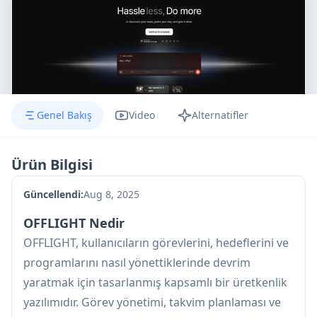
Genel Bakış
Video
Alternatifler
Ürün Bilgisi
Güncellendi:
Aug 8, 2025
OFFLIGHT Nedir
OFFLIGHT, kullanıcıların görevlerini, hedeflerini ve
programlarını nasıl yönettiklerinde devrim
yaratmak için tasarlanmış kapsamlı bir üretkenlik
yazılımıdır. Görev yönetimi, takvim planlaması ve