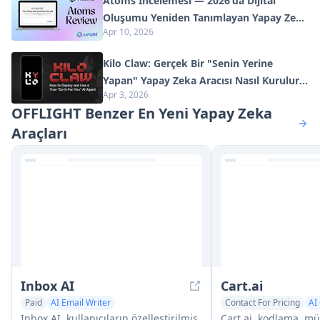
Atoms İncelemesi — 2026'da Dijital
Oluşumu Yeniden Tanımlayan Yapay Zeka
Apr 10, 2026
Ürün Geliştiricisi
Kilo Claw: Gerçek Bir "Senin Yerine
Yapan" Yapay Zeka Aracısı Nasıl Kurulur
Apr 3, 2026
ve Kullanılır (2026 Güncellemesi)
OFFLIGHT Benzer En Yeni Yapay Zeka
Araçları
Inbox AI
Cart.ai
Paid
AI Email Writer
Contact For Pricing
AI
AI Task Management
AI Task Management
Inbox AI, kullanıcıların özelleştirilmiş
Cart.ai, kodlama, müşt