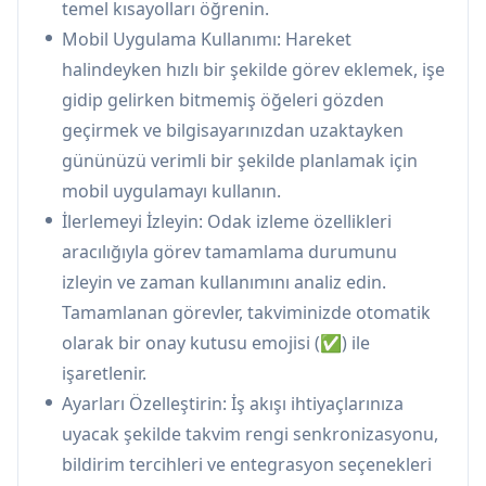
temel kısayolları öğrenin.
takvimlerini planlamalarına ve iş-yaşam
Mobil Uygulama Kullanımı: Hareket
dengesini korumalarına yardımcı olur
halindeyken hızlı bir şekilde görev eklemek, işe
Uzaktan Ekip İşbirliği: Çeşitli araçlar ve
gidip gelirken bitmemiş öğeleri gözden
platformlar kullanan dağıtılmış ekipler
geçirmek ve bilgisayarınızdan uzaktayken
arasında sorunsuz görev yönetimi ve iletişim
gününüzü verimli bir şekilde planlamak için
sağlar
mobil uygulamayı kullanın.
İlerlemeyi İzleyin: Odak izleme özellikleri
Artıları
aracılığıyla görev tamamlama durumunu
Popüler iş araçlarıyla güçlü entegrasyon
izleyin ve zaman kullanımını analiz edin.
yetenekleri
Tamamlanan görevler, takviminizde otomatik
Yapay zeka destekli otomasyon, manuel görev
olarak bir onay kutusu emojisi (✅) ile
yönetimini azaltır
işaretlenir.
Uyarlanabilir takvimleme, kesintiler sırasında
Ayarları Özelleştirin: İş akışı ihtiyaçlarınıza
üretkenliği korumaya yardımcı olur
uyacak şekilde takvim rengi senkronizasyonu,
Eksileri
bildirim tercihleri ve entegrasyon seçenekleri