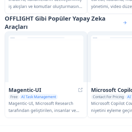
iş akışları ve komutlar oluşturmasına
yönetimi, video düze
olanak tanırken, hem bulut tabanlı
kurulumu ve 24/7 des
OFFLIGHT Gibi Popüler Yapay Zeka
hem de cihaz içi AI seçenekleri
geliştirme dahil kaps
Araçları
sunan, sesle yönlendirilen AI
otomasyon çözümler
otomasyonunu e-posta yönetim
destekli bir hizmet 
yetenekleriyle birleştiren gizlilik
odaklı bir MacOS verimlilik
uygulamasıdır.
Magentic-UI
Microsoft Copi
Free
AI Task Management
Contact For Pricing
AI
AI Web Scraper
AI Team Collaboration
Magentic-UI, Microsoft Research
Microsoft Copilot Cow
tarafından geliştirilen, insanlar ve
niyetini eyleme geçir
yapay zeka ajanları arasında şeffaf
dönüştüren ve kontro
etkileşim yoluyla karmaşık web
onaylar aracılığıyla k
tabanlı görevlerin işbirlikçi
kontrol altında tuta