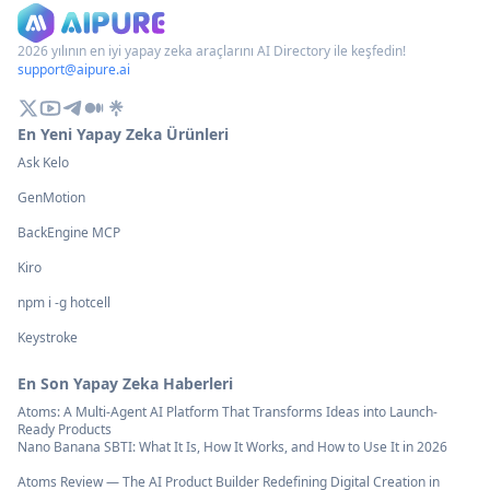
planlanmasını ve yürütülmesini
uygulamaları geneli
sağlayan açık kaynaklı, insan merkezli
görevleri otonom ol
2026 yılının en iyi yapay zeka araçlarını AI Directory ile keşfedin!
support@aipure.ai
bir web aracı prototipidir.
yapay zeka destekli b
En Yeni Yapay Zeka Ürünleri
Ask Kelo
GenMotion
BackEngine MCP
Kiro
npm i -g hotcell
Keystroke
En Son Yapay Zeka Haberleri
Atoms: A Multi-Agent AI Platform That Transforms Ideas into Launch-
Ready Products
Nano Banana SBTI: What It Is, How It Works, and How to Use It in 2026
Atoms Review — The AI Product Builder Redefining Digital Creation in