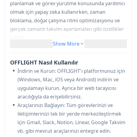
planlamak ve görev yürütme konusunda yardımcı
olmak için yapay zeka kullanırken, zaman
bloklama, doğal çalışma ritmi optimizasyonu ve
gerçek zamanlı takvim ayarlamaları gibi özellikler
sunar.
Show More
Yapay Zeka Destekli Görev Keşfi ve
Planlama:
Entegre platformlardan görevleri
OFFLIGHT Nasıl Kullanılır
otomatik olarak tanımlar ve takviminize ve
İndirin ve Kurun: OFFLIGHT'ı platformunuz için
çalışma düzenlerinize göre uyarlanmış
(Windows, Mac, iOS veya Android) indirin ve
optimize edilmiş zaman tabanlı planlar
uygulamayı kurun. Ayrıca bir web tarayıcısı
oluşturur
aracılığıyla da erişebilirsiniz.
Birleşik Entegrasyon Merkezi:
Çoklu
Araçlarınızı Bağlayın: Tüm görevlerinizi ve
platformlardan (Gmail, Slack, Notion, Linear,
iletişimlerinizi tek bir yerde merkezileştirmek
vb.) görevleri ve iletişimleri, çift yönlü
için Gmail, Slack, Notion, Linear, Google Takvim
senkronizasyon ile tek bir arayüzde
vb. gibi mevcut araçlarınızı entegre edin.
merkezileştirir