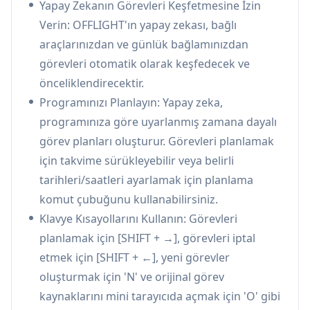
Yapay Zekanın Görevleri Keşfetmesine İzin
Dinamik Takvim Uyarlaması:
Yeni görevler
Verin: OFFLIGHT'ın yapay zekası, bağlı
geldiğinde veya mevcut görevler uzadığında
araçlarınızdan ve günlük bağlamınızdan
takvimleri gerçek zamanlı olarak otomatik
görevleri otomatik olarak keşfedecek ve
olarak ayarlar ve iş akışı verimliliğini korur
önceliklendirecektir.
Bağlam Açısından Zengin Görev Yürütme:
Programınızı Planlayın: Yapay zeka,
Hızlı bağlam kurtarma için üzerine gelindiğinde
programınıza göre uyarlanmış zamana dayalı
açılan pencereler ve pencere değiştirmeden
görev planları oluşturur. Görevleri planlamak
orijinal görev kaynaklarına erişmek için mini
için takvime sürükleyebilir veya belirli
tarayıcı işlevselliği sağlar
tarihleri/saatleri ayarlamak için planlama
OFFLIGHT Kullanım Alanları
komut çubuğunu kullanabilirsiniz.
Proje Yönetimi: Proje yöneticilerinin görevleri
Klavye Kısayollarını Kullanın: Görevleri
koordine etmesine, ilerlemeyi izlemesine ve
planlamak için [SHIFT + →], görevleri iptal
birden fazla platform ve proje genelinde ekip iş
etmek için [SHIFT + ←], yeni görevler
akışını sürdürmesine yardımcı olur
oluşturmak için 'N' ve orijinal görev
Kişisel Üretkenlik: Yoğun profesyonellerin
kaynaklarını mini tarayıcıda açmak için 'O' gibi
kişisel ve iş görevlerini yönetmelerine,