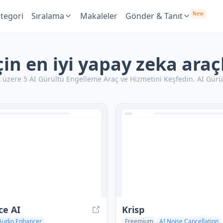
New
tegori
Sıralama
Makaleler
Gönder & Tanıt
in en iyi yapay zeka araç
 üzere 5 AI Gürültü Engelleme Araç ve Hizmetini Keşfedin.
AI Gürül
ce AI
Krisp
Audio Enhancer
Freemium
AI Noise Cancellation