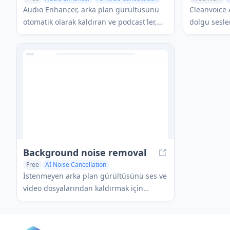
AI Noise Can
Audio Enhancer, arka plan gürültüsünü
Cleanvoice 
otomatik olarak kaldıran ve podcast'ler,
dolgu sesle
videolar, müzik ve daha fazlası için ses
gürültülerin
kalitesini artıran AI destekli bir çevrimiçi
olarak kald
araçtır.
üretmek içi
aracıdır.
Background noise removal
Free
AI Noise Cancellation
Voice & Audio Editing
İstenmeyen arka plan gürültüsünü ses ve
video dosyalarından kaldırmak için
gelişmiş AI teknolojisini kullanan güçlü
bir Chrome uzantısı, kristal netliğinde ses
kalitesi için gerçek zamanlı gürültü iptali