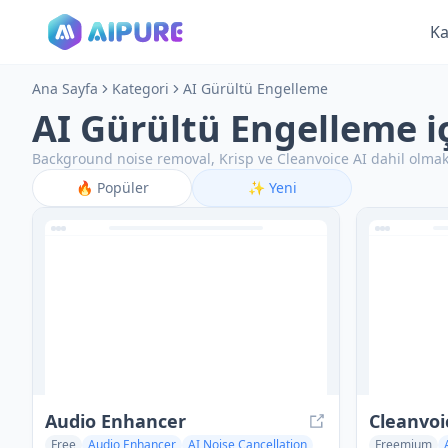
Ka
Ana Sayfa
Kategori
AI Gürültü Engelleme
AI Gürültü Engelleme iç
Background noise removal, Krisp ve Cleanvoice AI dahil olmak
🔥
Popüler
✨
Yeni
Audio Enhancer
Cleanvoi
Free
Audio Enhancer
AI Noise Cancellation
Freemium