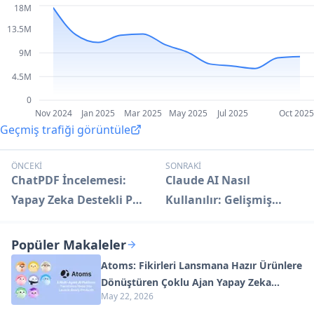
18M
13.5M
9M
4.5M
0
Nov 2024
Jan 2025
Mar 2025
May 2025
Jul 2025
Oct 2025
Geçmiş trafiği görüntüle
ÖNCEKİ
SONRAKİ
ChatPDF İncelemesi:
Claude AI Nasıl
Yapay Zeka Destekli PDF
Kullanılır: Gelişmiş
Etkileşim Aracı
Yapay Zeka
Yeteneklerini Ortaya
Popüler Makaleler
Çıkarın
Atoms: Fikirleri Lansmana Hazır Ürünlere
Dönüştüren Çoklu Ajan Yapay Zeka
May 22, 2026
Platformu