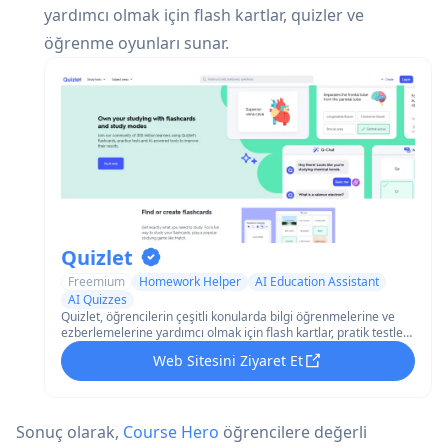
yardımcı olmak için flash kartlar, quizler ve
öğrenme oyunları sunar.
Quizlet
Freemium
Homework Helper
AI Education Assistant
AI Quizzes
Quizlet, öğrencilerin çeşitli konularda bilgi öğrenmelerine ve
ezberlemelerine yardımcı olmak için flash kartlar, pratik testler
ve diğer çalışma araçları sunan dijital bir öğrenme
Web Sitesini Ziyaret Et
platformudur.
Sonuç olarak,
Course Hero
öğrencilere değerli