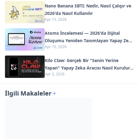
Nano Banana SBTI: Nedir, Nasıl Çalışır ve
2026'da Nasıl Kullanılır
Apr 15, 2026
Atoms İncelemesi — 2026'da Dijital
Oluşumu Yeniden Tanımlayan Yapay Zeka
Apr 10, 2026
Ürün Geliştiricisi
Kilo Claw: Gerçek Bir "Senin Yerine
Yapan" Yapay Zeka Aracısı Nasıl Kurulur
Apr 3, 2026
ve Kullanılır (2026 Güncellemesi)
İlgili Makaleler