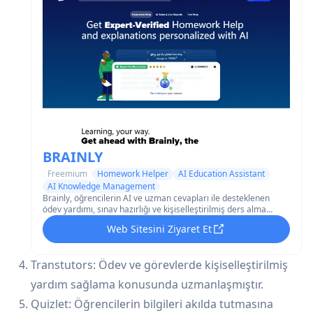
BRAINLY
Freemium
Homework Helper
AI Education Assistant
AI Knowledge Management
Brainly, öğrencilerin AI ve uzman cevapları ile desteklenen
ödev yardımı, sınav hazırlığı ve kişiselleştirilmiş ders alma
imkanına sahip olduğu önde gelen çevrimiçi öğrenme
Web Sitesini Ziyaret Et
platformu ve topluluğudur.
Transtutors: Ödev ve görevlerde kişiselleştirilmiş
yardım sağlama konusunda uzmanlaşmıştır.
Quizlet: Öğrencilerin bilgileri akılda tutmasına