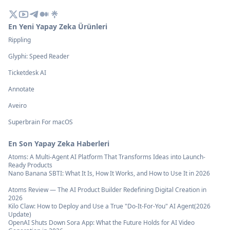
En Yeni Yapay Zeka Ürünleri
Rippling
Glyphi: Speed Reader
Ticketdesk AI
Annotate
Aveiro
Superbrain For macOS
En Son Yapay Zeka Haberleri
Atoms: A Multi-Agent AI Platform That Transforms Ideas into Launch-
Ready Products
Nano Banana SBTI: What It Is, How It Works, and How to Use It in 2026
Atoms Review — The AI Product Builder Redefining Digital Creation in
2026
Kilo Claw: How to Deploy and Use a True "Do‑It‑For‑You" AI Agent(2026
Update)
OpenAI Shuts Down Sora App: What the Future Holds for AI Video