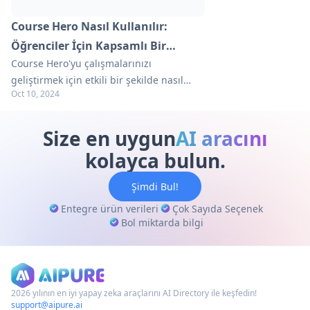
Course Hero Nasıl Kullanılır:
Öğrenciler İçin Kapsamlı Bir
Course Hero'yu çalışmalarınızı
Rehber
geliştirmek için etkili bir şekilde nasıl
Oct 10, 2024
kullanacağınızı keşfedin. Kaynaklara
erişme, soru sorma ve öğrenme
deneyiminizi en üst düzeye çıkarma
Size en uygun
AI aracını
ipuçlarını öğrenin.
kolayca bulun.
Şimdi Bul!
Entegre ürün verileri
Çok Sayıda Seçenek
Bol miktarda bilgi
2026 yılının en iyi yapay zeka araçlarını AI Directory ile keşfedin!
support@aipure.ai