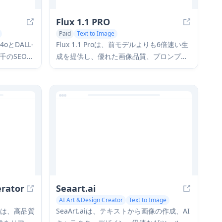
Flux 1.1 PRO
Paid
Text to Image
AI Photo & Image Generator
4oとDALL-
Flux 1.1 Proは、前モデルよりも6倍速い生
AI Illustration Generator
千のSEO最
成を提供し、優れた画像品質、プロンプト
るのを助け
の遵守、出力の多様性を実現する最先端の
成プラット
テキストから画像へのAIモデルであり、
Artificial Analysis画像アリーナで最高のElo
スコアを達成しています
erator
Seaart.ai
AI Art &Design Creator
Text to Image
ターは、高品質
SeaArt.aiは、テキストから画像の作成、AI