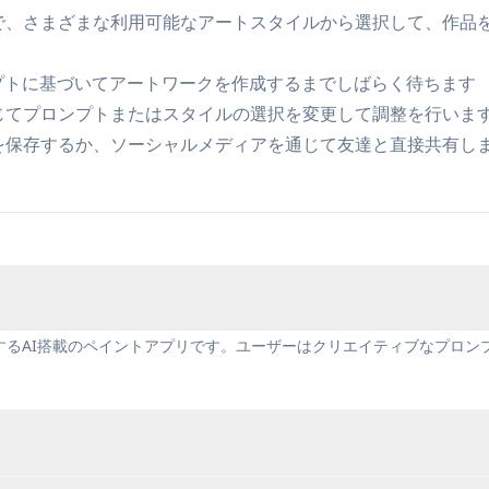
ザーは、プロのスキルがなくても、創造性を探求し、楽しみのた
まで、さまざまな利用可能なアートスタイルから選択して、作品
教材を作成するために使用できます
ンプトに基づいてアートワークを作成するまでしばらく待ちます
応じてプロンプトまたはスタイルの選択を変更して調整を行いま
クを保存するか、ソーシャルメディアを通じて友達と直接共有し
リーなインターフェース
されています
成するAI搭載のペイントアプリです。ユーザーはクリエイティブなプロン