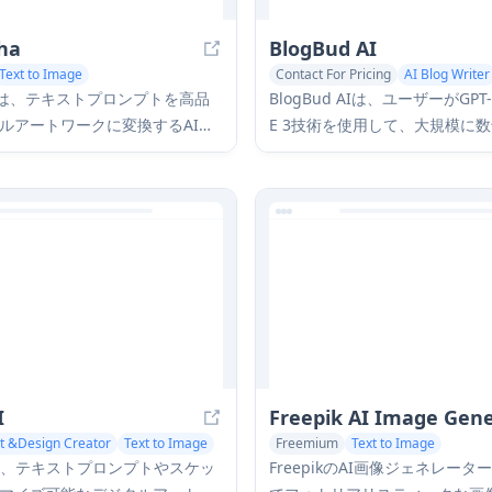
ha
BlogBud AI
Text to Image
Contact For Pricing
AI Blog Writer
ign Creator
AI SEO Tools
Text to Image
ahaは、テキストプロンプトを高品
BlogBud AIは、ユーザーがGPT-
tion Generator
ルアートワークに変換するAI駆
E 3技術を使用して、大規模に数
生成プラットフォームです。
適化されたブログ記事を作成す
る強力なAI駆動のコンテンツ生
フォームです。
I
Freepik AI Image Gen
rt &Design Creator
Text to Image
Freemium
Text to Image
AIは、テキストプロンプトやスケッ
FreepikのAI画像ジェネレー