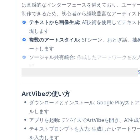
は直感的なインターフェースを備えており、ユーザー
制作できるため、初心者から経験豊富なアーティス
テキストから画像生成:
AI技術を使用してテキ
現します
複数のアートスタイル:
SFシーン、おとぎ話、
ートします
ソーシャル共有統合:
作成したアートワークを友
能
ユーザーフレンドリーなインターフェース:
初心
できるシンプルで直感的なデザイン
ArtVibeの使い方
ArtVibeのユースケース
ダウンロードとインストール: Google Playスト
デジタルアート制作: アーティストやデザイナ
ルします
速に生成できます
アプリを起動: デバイスでArtVibeを開き、A
ソーシャルメディアコンテンツ: コンテンツク
テキストプロンプトを入力: 生成したいアート
クなビジュアルコンテンツを生成できます
を入力します