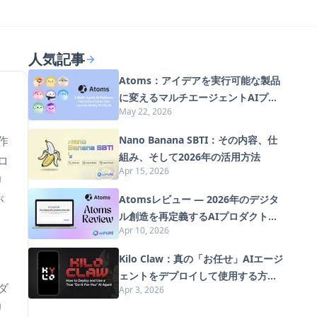
人気記事
Atoms：アイデアを実行可能な製品
に変えるマルチエージェントAIプラ
May 22, 2026
ットフォーム
作
Nano Banana SBTI：その内容、仕
組み、そして2026年の活用方法
ロ
Apr 15, 2026
リ
が
Atomsレビュー — 2026年のデジタ
ル創造を再定義するAIプロダクトビ
Apr 10, 2026
ルダー
Kilo Claw：真の「お任せ」AIエージ
ェントをデプロイして使用する方法
ダ
Apr 3, 2026
（2026年版）
リ