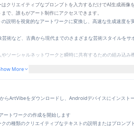
はクリエイティブなプロンプトを入力するだけでAI生成画像
トまで、誰もがアート制作にアクセスできます。
ストの説明を視覚的なアートワークに変換し、高速な生成速度を
抽象芸術など、古典から現代までのさまざまな芸術スタイルをサ
人やソーシャルネットワークと瞬時に共有するための組み込み
Show More
者と経験豊富なアーティストの両方が簡単にアートワークを作
アからArtVibeをダウンロードし、Androidデバイスにインスト
ーは、プロジェクトのコンセプトアートやインスピレーションを
I生成アートワークの作成を開始します
リエイターは、ソーシャルメディアプラットフォーム向けのユニ
ワークの種類のクリエイティブなテキストの説明またはプロンプ