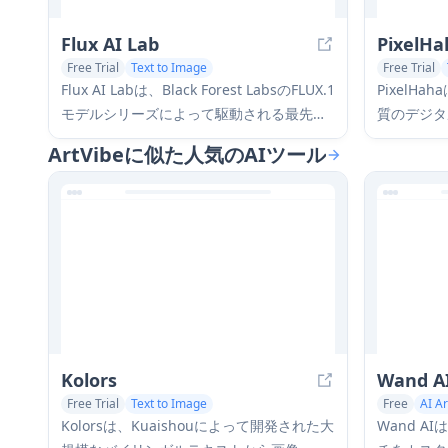
Flux AI Lab
PixelHa
Free Trial
Text to Image
Free Trial
AI Photo & Image Generator
AI Art &Des
Flux AI Labは、Black Forest LabsのFLUX.1
PixelH
AI Art &Design Creator
AI Illustra
モデルシリーズによって駆動される最先端
質のデジタ
のAI画像生成プラットフォームであり、高
動のアート
ArtVibeに似た人気のAIツール
品質で多様な画像を生成する際の最先端の
パフォーマンスと卓越したプロンプトフォ
ロー能力を提供します。
Kolors
Wand A
Free Trial
Text to Image
Free
AI A
Kolorsは、Kuaishouによって開発された大
Wand 