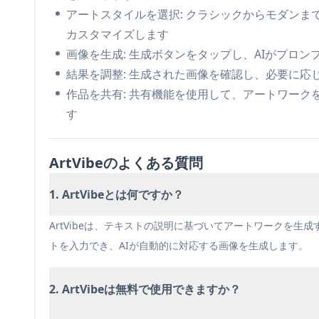
個人的なエンターテイメント: カジュアルユー
アートスタイルを選択: クラシックからモダン
にアートワークを作成できます
カスタマイズします
教育ツール: 学生や教育者は、概念を視覚化し、
画像を生成: 生成ボタンをタップし、AIがプロ
メリット
結果を調整: 生成された画像を確認し、必要に
高速な画像生成速度
作品を共有: 共有機能を使用して、アートワー
すべてのスキルレベルに適したユーザーフレンド
す
利用可能な幅広い芸術スタイル
ArtVibeのよくある質問
デメリット
無料版では機能が制限されています
1. ArtVibeとは何ですか？
一部のユーザーからアプリの安定性の問題が報告
プレミアム機能には多額の支払いが必要です
ArtVibeは、テキストの説明に基づいてアートワークを生
トを入力でき、AIが自動的に対応する画像を生成します。
2. ArtVibeは無料で使用できますか？