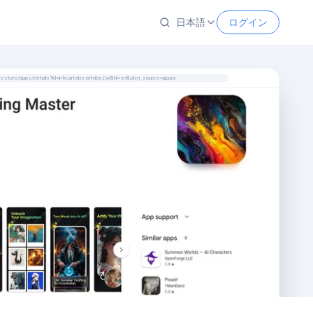
日本語
ログイン
m/store/apps/details?id=info.artvibe.artvibe.joy&hl=en&utm_source=aipure