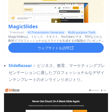
MagicSlides
Freemium
AI Presentation Generator
Multi-purpose Tools
MagicSlidesは、トピック、テキスト、YouTubeビデオ、PDFなどから
数秒でプロフェッショナルなスライドを生成するAI駆動のプレゼンテ
ーション作成ツールです。
ウェブサイトを訪問
SlideBazaar
：
ビジネス、教育、マーケティングプレ
ゼンテーションに適したプロフェッショナルなデザイ
ンテンプレートのオンラインリポジトリ。