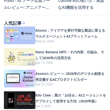
PixAI - AI アート生成ツー
Claude AIの使い方：高度
ルレビュー: アニメアート
なAI機能を活用する
を革新する
人気記事
Atoms：アイデアを実行可能な製品に変える
マルチエージェントAIプラットフォーム
May 22, 2026
Nano Banana SBTI：その内容、仕組み、そ
して2026年の活用方法
Apr 15, 2026
Atomsレビュー — 2026年のデジタル創造を
再定義するAIプロダクトビルダー
Apr 10, 2026
Kilo Claw：真の「お任せ」AIエージェントを
デプロイして使用する方法（2026年版）
Apr 3, 2026