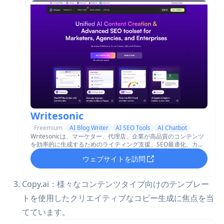
Writesonic
Freemium
AI Blog Writer
AI SEO Tools
AI Chatbot
Writesonicは、マーケター、代理店、企業が高品質のコンテンツ
を効率的に生成するためのライティング支援、SEO最適化、カス
タムAIチャットボットを提供するAI駆動のコンテンツ作成プラッ
ウェブサイトを訪問
トフォームです。
Copy.ai：様々なコンテンツタイプ向けのテンプレー
トを使用したクリエイティブなコピー生成に焦点を当
てています。