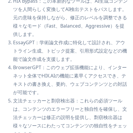
HIX Bypass：この革新的なツールは、AI生成コンテン
ツを人間らしく変換してAI検出テストをパスします。
元の意味を保持しながら、修正のレベルを調整できる
様々なモード（Fast、Balanced、Aggressive）を提
供します。
EssayGPT：学術論文作成に特化して設計され、アウ
トライン生成、トピック提案、引用形式設定などの機
能で論文作成を支援します。
BrowserGPT：このウェブ拡張機能により、インター
ネット全体でHIX.AIの機能に素早くアクセスでき、テ
キストの書き換え、要約、ウェブコンテンツとの対話
が可能です。
文法チェッカーと剽窃検出器：これらの必須ツール
は、コンテンツのエラーフリーと独自性を確保し、文
法チェッカーは修正の説明を提供し、剽窃検出器は
様々なソースにわたってコンテンツの独自性をチェッ