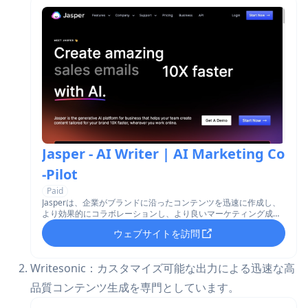
Jasper - AI Writer | AI Marketing Co
-Pilot
Paid
Jasperは、企業がブランドに沿ったコンテンツを迅速に作成し、
より効果的にコラボレーションし、より良いマーケティング成果
を推進するのを支援するAI駆動のマーケティングコパイロットで
ウェブサイトを訪問
す。
Writesonic：カスタマイズ可能な出力による迅速な高
品質コンテンツ生成を専門としています。