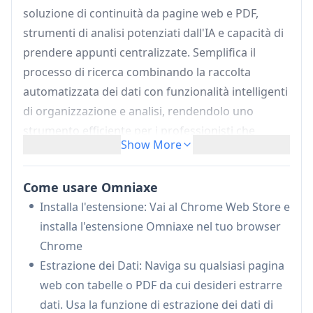
soluzione di continuità da pagine web e PDF,
strumenti di analisi potenziati dall'IA e capacità di
prendere appunti centralizzate. Semplifica il
processo di ricerca combinando la raccolta
automatizzata dei dati con funzionalità intelligenti
di organizzazione e analisi, rendendolo uno
strumento efficiente per i professionisti che
Show More
devono elaborare grandi quantità di informazioni.
Estrazione Dati:
Cattura ed estrae
Come usare Omniaxe
automaticamente tabelle sia da pagine web
Installa l'estensione: Vai al Chrome Web Store e
HTML che da PDF, eliminando il lavoro manuale
installa l'estensione Omniaxe nel tuo browser
di copia e incolla
Chrome
Analisi Potenziata dall'IA:
Strumenti di IA
Estrazione dei Dati: Naviga su qualsiasi pagina
integrati che analizzano note e dati per fornire
web con tabelle o PDF da cui desideri estrarre
approfondimenti e riassunti istantanei
dati. Usa la funzione di estrazione dei dati di
Gestione Centralizzata delle Note: