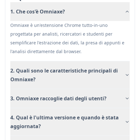
risparmiare tempo
1. Che cos'è Omniaxe?
Focalizzato sulla privacy con una politica di non
raccolta dati
Omniaxe è un'estensione Chrome tutto-in-uno
Capacità di analisi integrate con IA
progettata per analisti, ricercatori e studenti per
semplificare l'estrazione dei dati, la presa di appunti e
Svantaggi
l'analisi direttamente dal browser.
Limitato solo al browser Chrome
Prodotto relativamente nuovo (versione 1.0.6)
2. Quali sono le caratteristiche principali di
Omniaxe?
3. Omniaxe raccoglie dati degli utenti?
4. Qual è l'ultima versione e quando è stata
aggiornata?