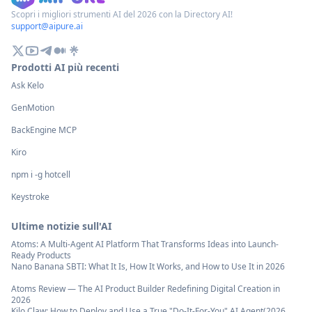
renderizzate in 
pianificazione astratta e i calcoli
Scopri i migliori strumenti AI del 2026 con la Directory AI!
di YouTube) e re
support@aipure.ai
dettagliati.
verificabili con 
[Fonte:
Prodotti AI più recenti
https://github
researcher-mcp
Ask Kelo
GenMotion
BackEngine MCP
Kiro
npm i -g hotcell
Keystroke
Ultime notizie sull'AI
Atoms: A Multi-Agent AI Platform That Transforms Ideas into Launch-
Ready Products
Nano Banana SBTI: What It Is, How It Works, and How to Use It in 2026
Atoms Review — The AI Product Builder Redefining Digital Creation in
2026
Kilo Claw: How to Deploy and Use a True "Do‑It‑For‑You" AI Agent(2026