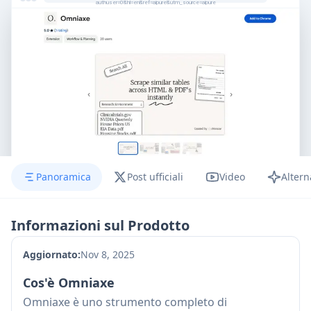
authuser=0&hl=en&ref=aipure&utm_source=aipure
Panoramica
Post ufficiali
Video
Altern
Informazioni sul Prodotto
Aggiornato:
Nov 8, 2025
Cos'è Omniaxe
Omniaxe è uno strumento completo di