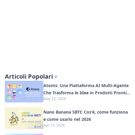
Articoli Popolari
Atoms: Una Piattaforma AI Multi-Agente
Che Trasforma le Idee in Prodotti Pronti
May 22, 2026
al Lancio
Nano Banana SBTI: Cos'è, come funziona
e come usarlo nel 2026
Apr 15, 2026