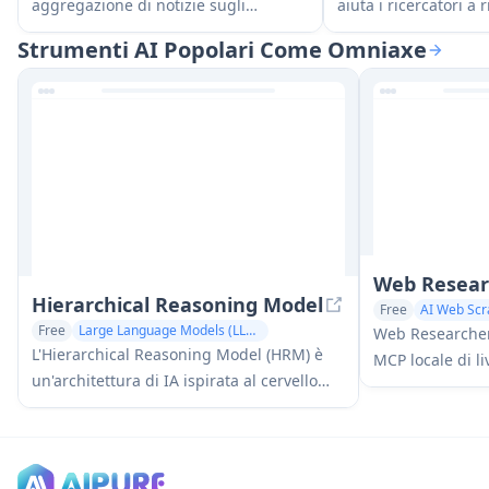
aggregazione di notizie sugli
aiuta i ricercatori a
investimenti supportata dall'IA che
aggiornati con gli ult
Strumenti AI Popolari Come Omniaxe
semplifica la ricerca azionaria
ricerca fornendo rie
raccogliendo e riassumendo articoli
personalizzati e faci
da più fonti affidabili.
preprint di arXiv co
direttamente nella lo
posta.
Web Resear
Hierarchical Reasoning Model
Free
AI Web Scr
Free
Large Language Models (LLMs)
Web Researcher
Research Tools
L'Hierarchical Reasoning Model (HRM) è
MCP locale di li
un'architettura di IA ispirata al cervello
consente agli as
che raggiunge eccezionali capacità di
nel web (opzion
ragionamento con soli 27 milioni di
"lenti di ricerca
parametri, utilizzando due moduli
fonti complete 
ricorrenti interdipendenti per la