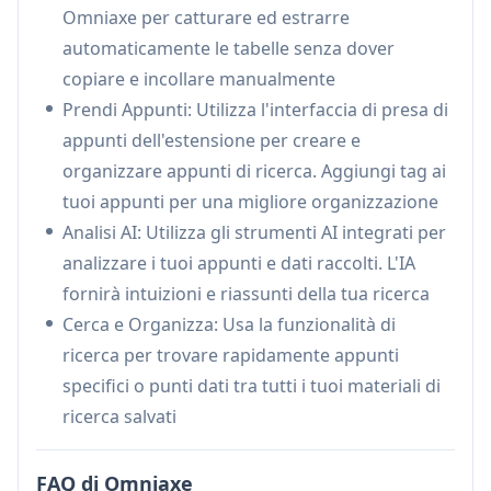
Omniaxe per catturare ed estrarre
Piattaforma unificata per memorizzare,
automaticamente le tabelle senza dover
etichettare, organizzare e cercare tra le note di
copiare e incollare manualmente
ricerca con un'interfaccia intuitiva
Prendi Appunti: Utilizza l'interfaccia di presa di
Casi d'uso di Omniaxe
appunti dell'estensione per creare e
Ricerca Accademica: Studenti e ricercatori
organizzare appunti di ricerca. Aggiungi tag ai
possono raccogliere e analizzare in modo
tuoi appunti per una migliore organizzazione
efficiente dati da più fonti per i loro studi
Analisi AI: Utilizza gli strumenti AI integrati per
Analisi di Mercato: Gli analisti possono estrarre
analizzare i tuoi appunti e dati raccolti. L'IA
e elaborare dati di mercato da vari siti web e
fornirà intuizioni e riassunti della tua ricerca
rapporti per generare approfondimenti
Cerca e Organizza: Usa la funzionalità di
Ricerca di Contenuti: I creatori di contenuti e
ricerca per trovare rapidamente appunti
gli scrittori possono raccogliere e organizzare
specifici o punti dati tra tutti i tuoi materiali di
informazioni da più fonti per il loro lavoro
ricerca salvati
Vantaggi
FAQ di Omniaxe
Estrazione dati automatizzata che fa