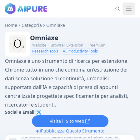
Home
Categoria
Omniaxe
Omniaxe
Website
Browser Extension
Freemium
Research Tools
AI Productivity Tools
Omniaxe è uno strumento di ricerca per estensione
Chrome tutto-in-uno che combina un'estrazione dei
dati senza soluzione di continuità, un'analisi
supportata dall'IA e capacità di presa di appunti
centralizzate progettate specificamente per analisti,
ricercatori e studenti.
Social e Email:
Visita il Sito Web
Pubblicizza Questo Strumento
https://chromewebstore.google.com/detail/omniaxe/docgcdbkigfdcgfimpfahcfidjjndmnb?