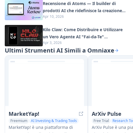
Recensione di Atoms — Il builder di
prodotti AI che ridefinisce la creazione
Apr 10, 2026
digitale nel 2026
Kilo Claw: Come Distribuire e Utilizzare
un Vero Agente AI "Fai-da-Te"
Apr 3, 2026
(Aggiornamento 2026)
Ultimi Strumenti AI Simili a Omniaxe
MarketYap!
ArXiv Pulse
Freemium
AI Investing & Trading Tools
Free Trial
Research To
Research Tools
MarketYap! è una piattaforma di
ArXiv Pulse è una pi