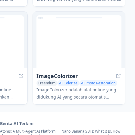
njadi foto
pemulihan, pengeditan, dan peningkatan
ggi dengan
gambar yang kuat menggunakan
ulihan
teknologi pembelajaran mendalam.
lakang, dan
ImageColorizer
Freemium
AI Colorize
AI Photo Restoration
online
ImageColorizer adalah alat online yang
nkan
didukung AI yang secara otomatis
dah
mewarnai, memulihkan, meningkatkan,
, dan cacat
dan memperbaiki foto hitam putih lama.
to dengan
Berita AI Terkini
Atoms: A Multi-Agent AI Platform
Nano Banana SBTI: What It Is, How