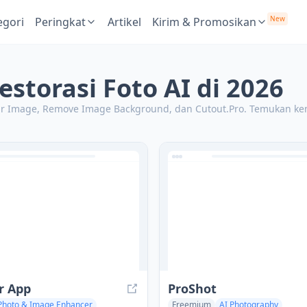
New
egori
Peringkat
Artikel
Kirim & Promosikan
estorasi Foto AI di 2026
blur Image, Remove Image Background, dan Cutout.Pro.
Temukan kem
r App
ProShot
Photo & Image Enhancer
Freemium
AI Photography