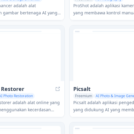
toration
AI Photography
AI Photo Restoration
hancer adalah alat
ProShot adalah aplikasi kame
n gambar bertenaga AI yang
yang membawa kontrol manua
ngkatkan kualitas foto,
DSLR dan fitur profesional ke 
 dan resolusi dengan satu klik.
smartphone.
 Restorer
Picsalt
AI Photo Restoration
Freemium
AI Photo & Image Gen
AI Selfie & Portrait
AI Photo Resto
storer adalah alat online yang
Picsalt adalah aplikasi penged
menggunakan kecerdasan
yang didukung AI yang mem
uk memulihkan dan
pengguna membuat foto berku
n foto lama, rusak, atau
profesional untuk media sosia
a dengan beberapa klik.