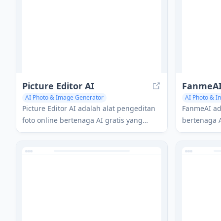
kampanye pemasaran media sosial.
Picture Editor AI
FanmeA
AI Photo & Image Generator
AI Photo & 
Photo & Image Enhancer
Photo & Image Editor
Photo & Imag
Picture Editor AI adalah alat pengeditan
FanmeAI ad
foto online bertenaga AI gratis yang
bertenaga 
menawarkan fitur seperti peningkatan,
pengguna u
pewarnaan, pemulihan wajah, dan
dengan sele
pengasahan.