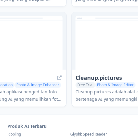
o-foto lama, rusak, dan kabur,
gambar berkualitas rendah me
 fitur seperti pewarnaan,
menakjubkan berkualitas tin
n wajah, dan penghapusan
fitur seperti perbesaran, pem
wajah, penghapusan latar be
banyak lagi.
Cleanup.pictures
toration
Photo & Image Enhancer
Free Trial
Photo & Image Editor
AI Photo Restoration
lah aplikasi pengeditan foto
Cleanup.pictures adalah alat 
ung AI yang memulihkan foto
bertenaga AI yang memungki
rusak dan meningkatkan
pengguna untuk dengan mu
u menggunakan kecerdasan
menghapus objek, orang, teks
g canggih.
yang tidak diinginkan dari fo
Produk AI Terbaru
akurasi yang mengesankan.
Rippling
Glyphi: Speed Reader