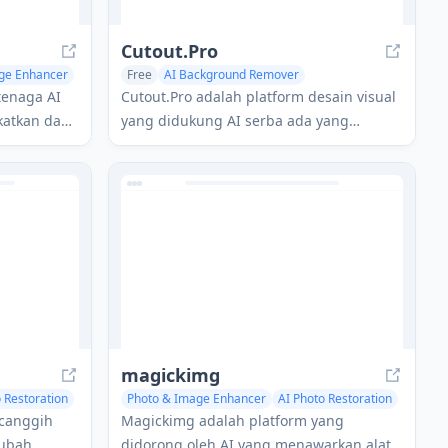
Cutout.Pro
ge Enhancer
Free
AI Background Remover
AI Photo Restoration
rtenaga AI
Cutout.Pro adalah platform desain visual
katkan dan
yang didukung AI serba ada yang
utama
menawarkan alat penghapusan latar
stal dalam
belakang otomatis, pengeditan foto, dan
pembuatan konten.
magickimg
 Restoration
Photo & Image Enhancer
AI Photo Restoration
 canggih
Magickimg adalah platform yang
gubah
didorong oleh AI yang menawarkan alat