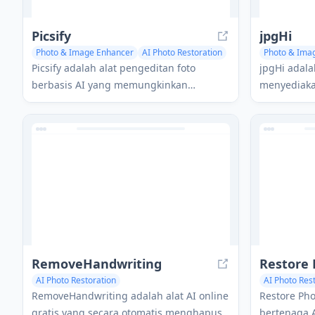
Picsify
jpgHi
Photo & Image Enhancer
AI Photo Restoration
Photo & Ima
Picsify adalah alat pengeditan foto
jpgHi adala
berbasis AI yang memungkinkan
menyediaka
pengguna untuk memulihkan foto lama,
peningkata
meningkatkan gambar berkualitas
kualitas, m
rendah, dan menambahkan efek kreatif
tekstur yan
hanya dengan satu klik.
RemoveHandwriting
Restore 
AI Photo Restoration
AI Photo Res
RemoveHandwriting adalah alat AI online
Restore Pho
gratis yang secara otomatis menghapus
bertenaga 