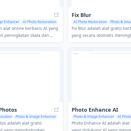
Fix Blur
ge Enhancer
AI Photo Restoration
AI Photo Restoration
Photo & Ima
h alat online berbasis AI yang
Fix Blur adalah alat gratis be
n peningkatan skala dan
yang secara otomatis mening
n gambar tanpa kehilangan
mempertajam foto kabur, ter
engembalikan detail dan
wajah, menjadi kejernihan kri
g ekstrem.
hitungan detik.
Photos
Photo Enhance AI
toration
Photo & Image Enhancer
Photo & Image Enhancer
AI Photo
tos adalah alat gratis
Photo Enhance AI adalah alat
AI yang menghidupkan
yang didukung AI yang men