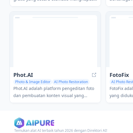
anotasi tulisan tangan dari gambar dan
kembali fot
PDF sambil mempertahankan konten
menawarkan
dokumen asli.
peningkata
goresan.
Phot.AI
FotoFix
Photo & Image Editor
AI Photo Restoration
AI Photo Res
Phot.AI adalah platform pengeditan foto
FotoFix ada
dan pembuatan konten visual yang
yang diduk
didukung AI serba ada yang menawarkan
lama yang 
lebih dari 30 alat untuk peningkatan,
potret bar
pembuatan, dan manipulasi gambar.
buatan yan
Temukan alat AI terbaik tahun 2026 dengan Direktori AI!