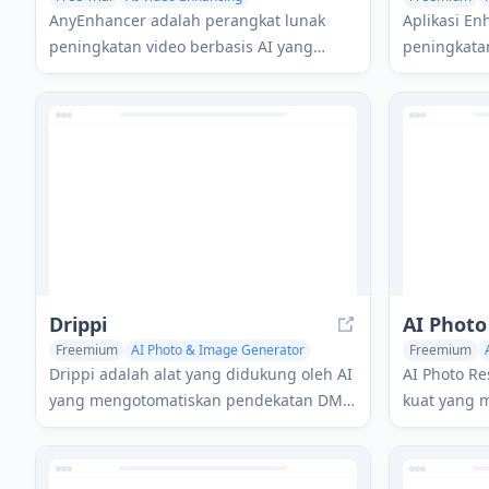
Photo & Image Enhancer
AI Photo Restoration
AI Photo Res
AnyEnhancer adalah perangkat lunak
Aplikasi En
peningkatan video berbasis AI yang
peningkata
mengubah video berkualitas rendah
segera meni
menjadi konten definisi tinggi melalui
kejernihan,
kemampuan peningkatan, pengurangan
noise, pemberian warna, dan interpolasi
frame.
Drippi
AI Photo
Freemium
AI Photo & Image Generator
Freemium
Photo & Image Editor
AI Photo Restoration
Drippi adalah alat yang didukung oleh AI
AI Photo Re
yang mengotomatiskan pendekatan DM
kuat yang 
Twitter yang sangat dipersonalisasi,
buatan unt
penemuan prospek, dan manajemen
meningkatka
kotak masuk untuk memperlancar
buram hany