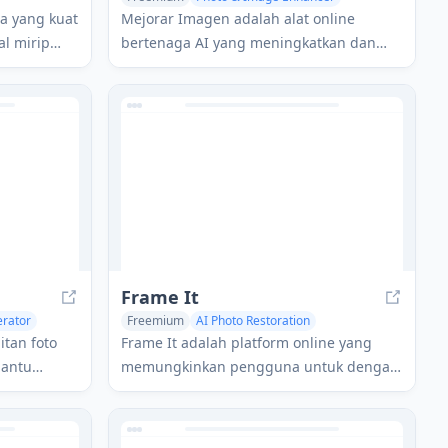
AI Photo Restoration
AI Image Recognition
ra yang kuat
Mejorar Imagen adalah alat online
l mirip
bertenaga AI yang meningkatkan dan
fotografi
memperbesar gambar hingga 10x dan
resolusi 12K secara gratis.
Frame It
erator
Freemium
AI Photo Restoration
ration
AI Image Recognition
itan foto
Frame It adalah platform online yang
bantu
memungkinkan pengguna untuk dengan
alitas
mudah mengunggah foto, memilih
l.
bingkai kustom, dan memesan cetakan
bingkai yang dikirim ke pintu mereka.