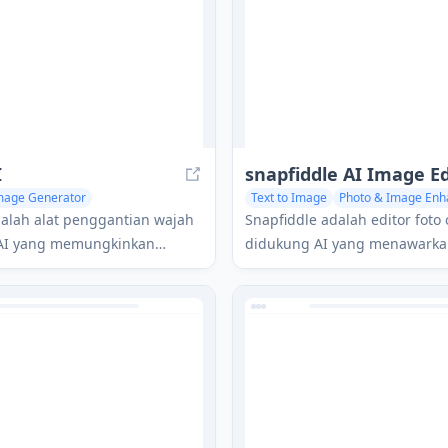
I
snapfiddle AI Image Ed
Image Generator
Text to Image
Photo & Image Enh
e Editor
AI Face Swap Generator
Photo & Image Editor
alah alat penggantian wajah
Snapfiddle adalah editor foto
AI yang memungkinkan
didukung AI yang menawark
ntuk menukar wajah mereka
kemampuan pengeditan cangg
briti dalam foto dan video.
penghapusan objek, peningk
gambar, dan pengeditan yang
AI.