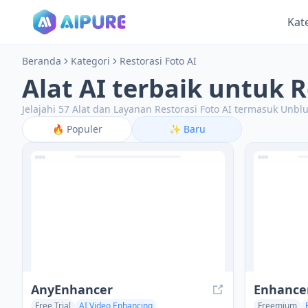
Kat
Beranda
Kategori
Restorasi Foto AI
Alat AI terbaik untuk R
Jelajahi 57 Alat dan Layanan Restorasi Foto AI termasuk Un
🔥
Populer
✨
Baru
AnyEnhancer
Enhance
Free Trial
AI Video Enhancing
Freemium