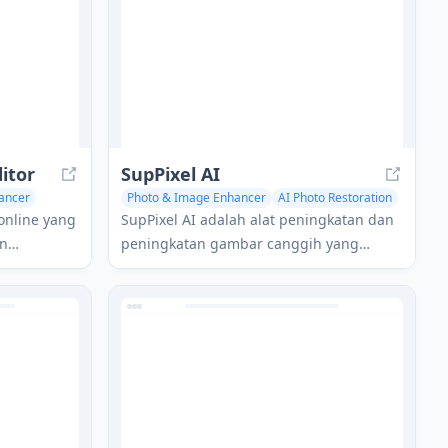
itor
SupPixel AI
ancer
Photo & Image Enhancer
AI Photo Restoration
 online yang
SupPixel AI adalah alat peningkatan dan
an
peningkatan gambar canggih yang
ih seperti
menggunakan teknologi AI mutakhir
atan
untuk memulihkan dan meningkatkan
 dihasilkan
kualitas foto dengan presisi dan realisme
tinggi.