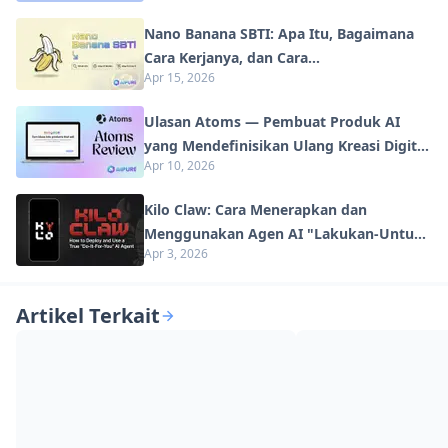
Nano Banana SBTI: Apa Itu, Bagaimana
Cara Kerjanya, dan Cara
Apr 15, 2026
Menggunakannya di Tahun 2026
Ulasan Atoms — Pembuat Produk AI
yang Mendefinisikan Ulang Kreasi Digital
Apr 10, 2026
di Tahun 2026
Kilo Claw: Cara Menerapkan dan
Menggunakan Agen AI "Lakukan-Untuk-
Apr 3, 2026
Anda" Sejati (Pembaruan 2026)
Artikel Terkait