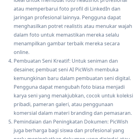
atau memperbarui foto profil di LinkedIn dan
jaringan profesional lainnya. Pengguna dapat
menghasilkan potret realistis atau menukar wajah
dalam foto untuk memastikan mereka selalu
menampilkan gambar terbaik mereka secara
online.
Pembuatan Seni Kreatif: Untuk seniman dan
desainer, pembuat seni AI PicWish membuka
kemungkinan baru dalam pembuatan seni digital.
Pengguna dapat mengubah foto biasa menjadi
karya seni yang menakjubkan, cocok untuk koleksi
pribadi, pameran galeri, atau penggunaan
komersial dalam materi branding dan pemasaran.
Pemindaian dan Peningkatan Dokumen: PicWish
juga berharga bagi siswa dan profesional yang
perlu meningkatkan dokumen yang dipindai atau