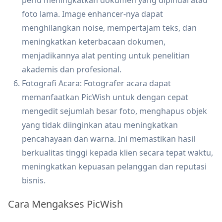
foto lama. Image enhancer-nya dapat
menghilangkan noise, mempertajam teks, dan
meningkatkan keterbacaan dokumen,
menjadikannya alat penting untuk penelitian
akademis dan profesional.
Fotografi Acara: Fotografer acara dapat
memanfaatkan PicWish untuk dengan cepat
mengedit sejumlah besar foto, menghapus objek
yang tidak diinginkan atau meningkatkan
pencahayaan dan warna. Ini memastikan hasil
berkualitas tinggi kepada klien secara tepat waktu,
meningkatkan kepuasan pelanggan dan reputasi
bisnis.
Cara Mengakses PicWish