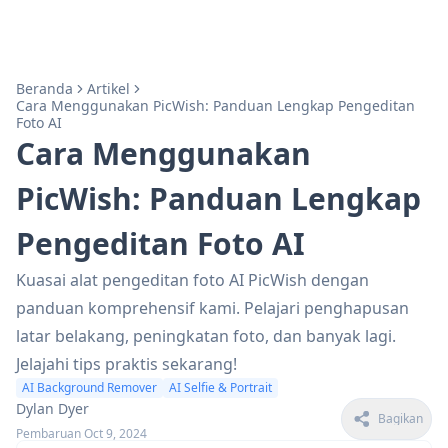
Beranda
Artikel
Cara Menggunakan PicWish: Panduan Lengkap Pengeditan
Foto AI
Cara Menggunakan
PicWish: Panduan Lengkap
Pengeditan Foto AI
Kuasai alat pengeditan foto AI PicWish dengan
panduan komprehensif kami. Pelajari penghapusan
latar belakang, peningkatan foto, dan banyak lagi.
Jelajahi tips praktis sekarang!
AI Background Remover
AI Selfie & Portrait
Dylan Dyer
Bagikan
Pembaruan Oct 9, 2024