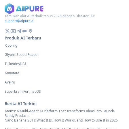
Temukan alat AI terbaik tahun 2026 dengan Direktori AI!
support@aipure.ai
Produk AI Terbaru
Rippling
Glyphi: Speed Reader
Ticketdesk AI
Annotate
Aveiro
Superbrain For macOS
Berita AI Terkini
Atoms: A Multi-Agent AI Platform That Transforms Ideas into Launch-
Ready Products
Nano Banana SBTI: What It Is, How It Works, and How to Use It in 2026