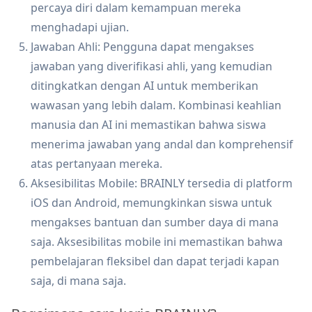
percaya diri dalam kemampuan mereka
menghadapi ujian.
Jawaban Ahli: Pengguna dapat mengakses
jawaban yang diverifikasi ahli, yang kemudian
ditingkatkan dengan AI untuk memberikan
wawasan yang lebih dalam. Kombinasi keahlian
manusia dan AI ini memastikan bahwa siswa
menerima jawaban yang andal dan komprehensif
atas pertanyaan mereka.
Aksesibilitas Mobile: BRAINLY tersedia di platform
iOS dan Android, memungkinkan siswa untuk
mengakses bantuan dan sumber daya di mana
saja. Aksesibilitas mobile ini memastikan bahwa
pembelajaran fleksibel dan dapat terjadi kapan
saja, di mana saja.