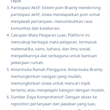
cepat.
Partisipasi Aktif: Sistem poin Brainly mendorong
partisipasi aktif; siswa mendapatkan poin untuk
menjawab pertanyaan, menumbuhkan rasa
komunitas dan kolaborasi.
Cakupan Mata Pelajaran Luas: Platform ini
mencakup berbagai mata pelajaran, termasuk
matematika, sains, bahasa, dan ilmu sosial,
menjadikannya alat serbaguna untuk bantuan
pekerjaan rumah.
Antarmuka Ramah Pengguna: Antarmuka Brainly
memungkinkan navigasi yang mudah,
memungkinkan siswa untuk mencari topik
tertentu atau menjelajahi kategori dengan mudah.
Sumber Daya Komprehensif: Dengan akses ke
repositori pertanyaan dan jawaban yang luas,