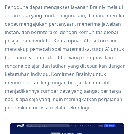
Pengguna dapat mengakses layanan Brainly melalui
antarmuka yang mudah digunakan, di mana mereka
dapat mengajukan pertanyaan, menerima jawaban
instan, dan berinteraksi dengan komunitas global
pelajar dan pendidik. Kemampuan AI platform ini
mencakup pemecah soal matematika, tutor AI untuk
bantuan real-time, dan fitur yang menghasilkan
rencana belajar dan latihan yang disesuaikan dengan
kebutuhan individu. Komitmen Brainly untuk
menumbuhkan lingkungan belajar kolaboratif
menjadikannya sumber daya yang sangat berharga
bagi siapa saja yang ingin meningkatkan perjalanan
pendidikan mereka melalui teknologi.