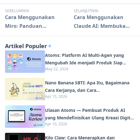
SEBELUMNYA
SELANJUTNYA
Cara Menggunakan
Cara Menggunakan
Miro: Panduan
Claude AI: Membuka
Komprehensif untuk
Kemampuan AI Tingkat
Pemula
Lanjut
Artikel Populer
Atoms: Platform AI Multi-Agen yang
Mengubah Ide menjadi Produk Siap
May 22, 2026
Diluncurkan
Nano Banana SBTI: Apa Itu, Bagaimana
Cara Kerjanya, dan Cara
Apr 15, 2026
Menggunakannya di Tahun 2026
Ulasan Atoms — Pembuat Produk AI
yang Mendefinisikan Ulang Kreasi Digital
Apr 10, 2026
di Tahun 2026
Kilo Claw: Cara Menerapkan dan