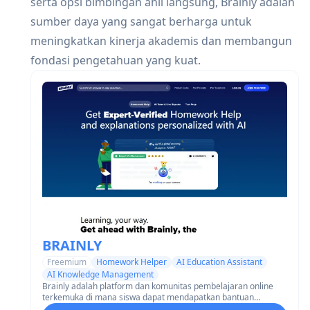
serta opsi bimbingan ahli langsung, Brainly adalah
sumber daya yang sangat berharga untuk
meningkatkan kinerja akademis dan membangun
fondasi pengetahuan yang kuat.
BRAINLY
Freemium
Homework Helper
AI Education Assistant
AI Knowledge Management
Brainly adalah platform dan komunitas pembelajaran online
terkemuka di mana siswa dapat mendapatkan bantuan
pekerjaan rumah, persiapan ujian, dan bimbingan yang