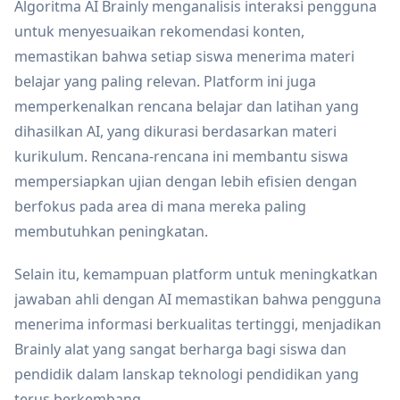
Algoritma AI Brainly menganalisis interaksi pengguna
untuk menyesuaikan rekomendasi konten,
memastikan bahwa setiap siswa menerima materi
belajar yang paling relevan. Platform ini juga
memperkenalkan rencana belajar dan latihan yang
dihasilkan AI, yang dikurasi berdasarkan materi
kurikulum. Rencana-rencana ini membantu siswa
mempersiapkan ujian dengan lebih efisien dengan
berfokus pada area di mana mereka paling
membutuhkan peningkatan.
Selain itu, kemampuan platform untuk meningkatkan
jawaban ahli dengan AI memastikan bahwa pengguna
menerima informasi berkualitas tertinggi, menjadikan
Brainly alat yang sangat berharga bagi siswa dan
pendidik dalam lanskap teknologi pendidikan yang
terus berkembang.