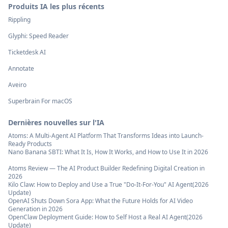
Produits IA les plus récents
Rippling
Glyphi: Speed Reader
Ticketdesk AI
Annotate
Aveiro
Superbrain For macOS
Dernières nouvelles sur l'IA
Atoms: A Multi-Agent AI Platform That Transforms Ideas into Launch-
Ready Products
Nano Banana SBTI: What It Is, How It Works, and How to Use It in 2026
Atoms Review — The AI Product Builder Redefining Digital Creation in
2026
Kilo Claw: How to Deploy and Use a True "Do‑It‑For‑You" AI Agent(2026
Update)
OpenAI Shuts Down Sora App: What the Future Holds for AI Video
Generation in 2026
OpenClaw Deployment Guide: How to Self Host a Real AI Agent(2026
Update)