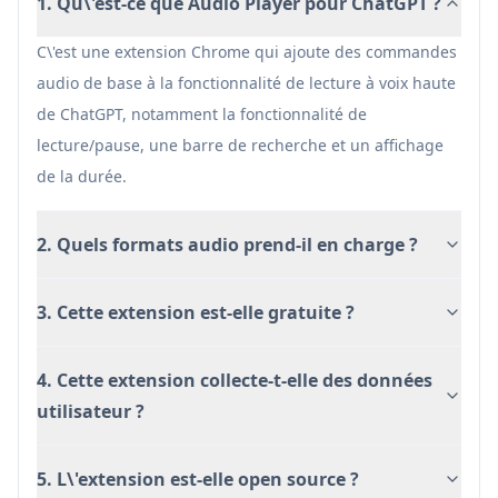
des réponses de ChatGPT avec une lecture
1. Qu\'est-ce que Audio Player pour ChatGPT ?
contrôlable
C\'est une extension Chrome qui ajoute des commandes
Avantages
audio de base à la fonctionnalité de lecture à voix haute
Interface simple et intuitive
de ChatGPT, notamment la fonctionnalité de
Logiciel open source
lecture/pause, une barre de recherche et un affichage
Extension légère (seulement 14.83KiB)
de la durée.
Inconvénients
2. Quels formats audio prend-il en charge ?
Limité au navigateur Chrome uniquement
Dépend de la fonctionnalité de lecture à voix
3. Cette extension est-elle gratuite ?
haute intégrée de ChatGPT
Nouvelle extension avec des commentaires
d'utilisateurs limités
4. Cette extension collecte-t-elle des données
utilisateur ?
5. L\'extension est-elle open source ?