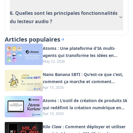
6. Quelles sont les principales fonctionnalités
du lecteur audio ?
Articles populaires
Atoms : Une plateforme d'IA multi-
agents qui transforme les idées en
May 22, 2026
produits prêts à être lancés
Nano Banana SBTI : Qu'est-ce que c'est,
comment ça marche et comment
Apr 15, 2026
l'utiliser en 2026
Atoms : L'outil de création de produits IA
qui redéfinit la création numérique en
Apr 10, 2026
2026
Kilo Claw : Comment déployer et utiliser