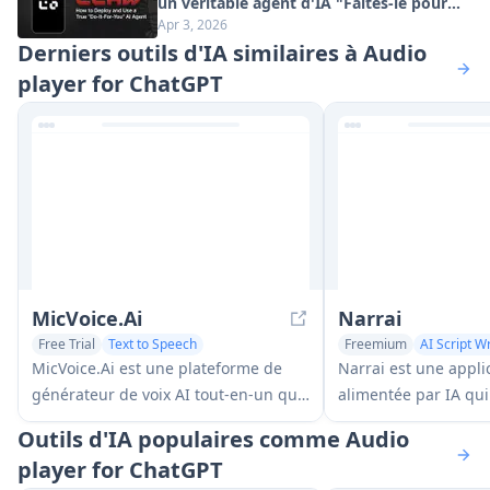
un véritable agent d'IA "Faites-le pour
Apr 3, 2026
vous" (Mise à jour 2026)
Derniers outils d'IA similaires à Audio
player for ChatGPT
MicVoice.Ai
Narrai
Free Trial
Text to Speech
Freemium
AI Script Wr
AI Voice Changer
Text to Speech
MicVoice.Ai est une plateforme de
Narrai est une appli
générateur de voix AI tout-en-un qui
alimentée par IA qui
transforme le texte écrit en parole de
instantanément une 
Outils d'IA populaires comme Audio
haute qualité et au son naturel avec
et de la musique de
player for ChatGPT
plus de 5000 voix AI réalistes
courtes vidéos en g