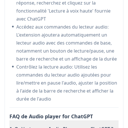
réponse, recherchez et cliquez sur la
Intégration native au navigateur:
Utilise les
fonctionnalité 'Lecture à voix haute' fournie
commandes audio intégrées du navigateur
avec ChatGPT
pour une expérience utilisateur fiable et
Accédez aux commandes du lecteur audio:
familière
L'extension ajoutera automatiquement un
Cas d'utilisation de Audio player for
lecteur audio avec des commandes de base,
ChatGPT
notamment un bouton de lecture/pause, une
Soutien à l'accessibilité: Aide les utilisateurs
barre de recherche et un affichage de la durée
ayant une déficience visuelle ou des difficultés
Contrôlez la lecture audio: Utilisez les
de lecture à consommer le contenu de
commandes du lecteur audio ajoutées pour
ChatGPT par le biais de l'audio
lire/mettre en pause l'audio, ajuster la position
Amélioration du multitâche: Permet aux
à l'aide de la barre de recherche et afficher la
utilisateurs d'écouter les réponses de ChatGPT
durée de l'audio
tout en effectuant d'autres tâches
Aide à l'apprentissage: Soutient les apprenants
FAQ de Audio player for ChatGPT
auditifs en fournissant des versions parlées