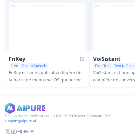
supportant plus de 17 langues.
automatiquement de
pertinents et en offr
personnalités de nar
FnKey
VoiSistant
Free
Text to Speech
Free Trial
Text to Spe
Voice & Audio Editing
Voice & Audio Editing
FnKey est une application légère de
VoiSistant est une a
la barre de menu macOS qui permet
complète de conversi
une transcription rapide de la voix au
combine la reconnai
texte en maintenant la touche Fn
l'amélioration de l'IA
enfoncée pour parler et colle
les capacités de syn
automatiquement le texte transcrit
un flux de travail tr
une fois relâchée.
Découvrez les meilleurs outils d'IA de 2026 avec l'Annuaire IA !
support@aipure.ai