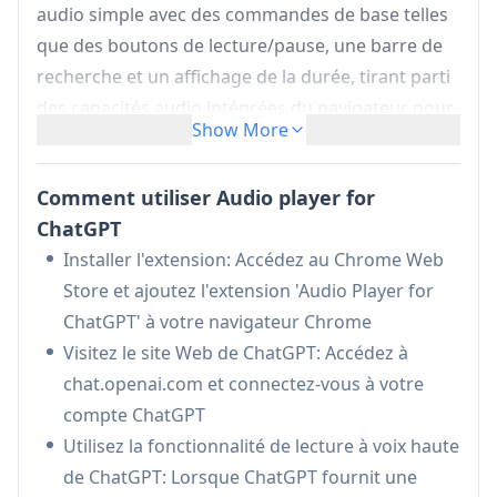
audio simple avec des commandes de base telles
que des boutons de lecture/pause, une barre de
recherche et un affichage de la durée, tirant parti
des capacités audio intégrées du navigateur pour
Show More
améliorer l'expérience d'écoute des réponses de
ChatGPT.
Comment utiliser Audio player for
Commandes audio de base:
Comprend une
ChatGPT
fonctionnalité de lecture/pause standard pour
Installer l'extension: Accédez au Chrome Web
un meilleur contrôle de la lecture audio
Store et ajoutez l'extension 'Audio Player for
Intégration de la barre de recherche:
Permet
ChatGPT' à votre navigateur Chrome
aux utilisateurs de naviguer dans le contenu
Visitez le site Web de ChatGPT: Accédez à
audio en faisant glisser la barre de recherche
chat.openai.com et connectez-vous à votre
vers des points spécifiques
compte ChatGPT
Affichage de la durée:
Affiche la durée et la
Utilisez la fonctionnalité de lecture à voix haute
position actuelle de la lecture audio pour une
de ChatGPT: Lorsque ChatGPT fournit une
meilleure gestion du temps