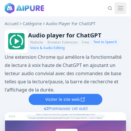
Accueil
Catégorie
Audio Player For ChatGPT
Audio player for ChatGPT
Text to Speech
Website
Browser Extension
Free
Voice & Audio Editing
Une extension Chrome qui améliore la fonctionnalité
de lecture à voix haute de ChatGPT en ajoutant un
lecteur audio convivial avec des commandes de base
telles que la lecture/pause, la barre de recherche et
l'affichage de la durée.
Visiter le site web
Promouvoir cet outil
https://chromewebstore.google.com/detail/audio-player-for-
chatgpt/pgogbhnjghehkajgclkpgplflfnjcgpm?ref=aipure&utm_source=aipure