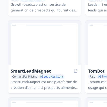
Digital Marketing Generator
Growth-Leads.co est un service de
Leadsmrt es
génération de prospects qui fournit des
leads qui ai
listes triées sur le volet de nouvelles
vérifier et 
startups européennes financées
commerciaux
cherchant à externaliser des services
Maps avec 
numériques, livrées mensuellement avec
personnalis
des informations de contact vérifiées
pour aider les agences à s'étendre sur le
marché européen.
SmartLeadMagnet
TomBot
Contact For Pricing
AI Lead Assistant
Paid
AI Twi
AI Email Marketing
No-Code & Low-Code
AI Customer 
SmartLeadMagnet est une plateforme de
TomBot est 
AI Lead Assi
création d'aimants à prospects alimentée
usage qui c
par l'IA qui aide les entreprises à générer
soutien émo
des aimants à prospects à forte
outils d'au
conversion grâce à une interface intuitive
alimentés p