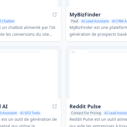
MyBizFinder
I Chatbot
Paid
AI Lead Assistant
AI CRM A
Service Assistant
t un chatbot alimenté par l'IA
MyBizFinder est une platefor
stant
e les conversions du site
génération de prospects basée
nissant des interactions
qui aide les entreprises à tro
onnalisées et une qualification
prospects qualifiés, à gagner
ans nécessiter de
à sécuriser plus d'accords grâ
s en codage.
fonctionnalités telles que la 
Google Business, la notation 
prospects et les services d'app
 AI
Reddit Pulse
d Assistant
AI SEO Tools
Contact For Pricing
AI Lead Assist
AI Social Media Assistant
AI SEO 
est un outil de génération de
Reddit Pulse est un outil alime
tisé qui utilise la
qui aide les entreprises à tro