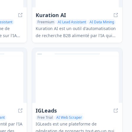
Kuration AI
ssistant
Freemium
AI Lead Assistant
AI Data Mining
me de
Kuration AI est un outil d'automatisation
 sur l'IA
de recherche B2B alimenté par l'IA qui
uver des
organise, affine et enrichit les bases de
 du temps et
données de leads avec des points de
ce à des
données personnalisés.
recherche
des
els à froid.
IGLeads
ant
Free Trial
AI Web Scraper
Tools
AI Social Media Assistant
AI Lead Assistant
nté par l'IA
IGLeads est une plateforme de
uver des
génération de prospects tout-en-un qui