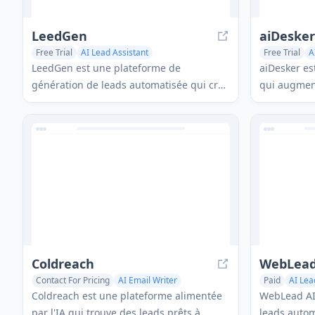
LeedGen
aiDesker
Free Trial
AI Lead Assistant
Free Trial
A
AI Customer 
LeedGen est une plateforme de
aiDesker es
AI Lead Assi
génération de leads automatisée qui crée
qui augment
du contenu sur mesure, cible des
web en four
audiences idéales et livre des leads
client pers
qualifiés directement dans votre boîte de
des leads s
réception.
compétence
Coldreach
WebLead
Contact For Pricing
AI Email Writer
Paid
AI Lea
AI Lead Assistant
Sales Assistant
Coldreach est une plateforme alimentée
WebLead AI 
par l'IA qui trouve des leads prêts à
leads automa