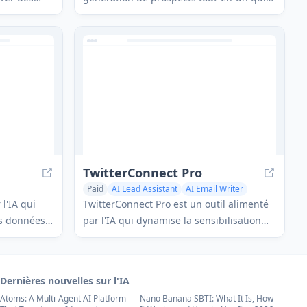
les
extrait des emails et des informations de
cacement
contact des médias sociaux et des sites
rte
web pour construire des listes d'emails
aux
ciblées.
TwitterConnect Pro
Paid
AI Lead Assistant
AI Email Writer
AI Response Generator
l'IA qui
TwitterConnect Pro est un outil alimenté
s données
par l'IA qui dynamise la sensibilisation
t enrichit
sur Twitter avec des messages
pects pour
personnalisés et une validation des
ente.
prospects.
Dernières nouvelles sur l'IA
Atoms: A Multi-Agent AI Platform
Nano Banana SBTI: What It Is, How