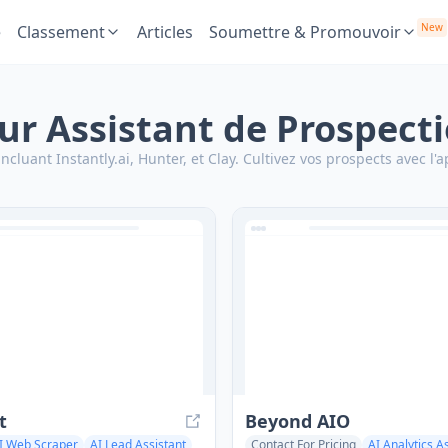
New
e
Classement
Articles
Soumettre & Promouvoir
our Assistant de Prospect
ncluant Instantly.ai, Hunter, et Clay.
Cultivez vos prospects avec l'
t
Beyond AIO
I Web Scraper
AI Lead Assistant
Contact For Pricing
AI Analytics A