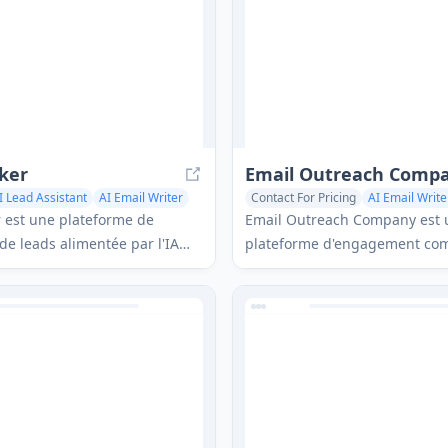
engagement client.
disposition avancés pour don
grossistes immobiliers un av
concurrentiel.
ker
Email Outreach Comp
I Lead Assistant
AI Email Writer
Contact For Pricing
AI Email Write
ia Assistant
AI Lead Assistant
AI Email Market
 est une plateforme de
Email Outreach Company est 
de leads alimentée par l'IA
plateforme d'engagement co
se les flux de travail de
qui aide les entreprises à rés
tion sur LinkedIn et par email
de réunions de vente grâce à 
les entreprises à trouver et
d'emails à froid efficace.
 clients potentiels sans
rs comptes.