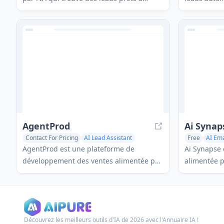
acheter en surveillant des signaux
technologie 
d'achat personnalisés et génère des
efficacemen
messages d'approche hyper-
partir de s
personnalisés pour améliorer l'efficacité
stimuler la
des ventes.
AgentProd
Ai Synap
Contact For Pricing
AI Lead Assistant
Free
AI Ema
AI CRM Assistant
AI Response
AgentProd est une plateforme de
Ai Synapse
développement des ventes alimentée par
alimentée p
l'IA qui fournit une génération de leads
améliore le
automatisée 24/7, une sensibilisation
une recherc
personnalisée et une planification de
personnalis
réunions pour accélérer la croissance des
grande éche
Découvrez les meilleurs outils d'IA de 2026 avec l'Annuaire IA !
entreprises.