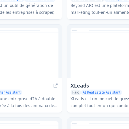
AI CRM Assistant
AI Lead Assista
t un outil de génération de
Beyond AIO est une platefor
de les entreprises à scraper,
marketing tout-en-un alimenté
personnaliser des leads
qui fournit des insights et des
 ciblés à partir de Google
intelligents basés sur des do
des capacités de
à l'analyse prédictive, l'intégr
ation alimentées par l'IA.
multicanal et des capacités d'
en temps réel.
XLeads
tter Assistant
Paid
AI Real Estate Assistant
Service Assistant
AI Lead Assistant
AI CRM Assista
une entreprise d'IA à double
XLeads est un logiciel de gros
stant
rée à la fois des animaux de
complet tout-en-un qui combi
tionnel robotiques et des
données de haute qualité, un
tomatisation de vente sociale
leads alimenté par l'IA, des
ar l'IA pour la génération de
fonctionnalités CRM et des out