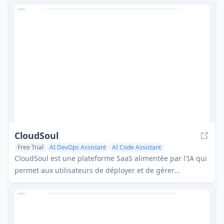
CloudSoul
Free Trial
AI DevOps Assistant
AI Code Assistant
No-Code & Low-Code
CloudSoul est une plateforme SaaS alimentée par l'IA qui
permet aux utilisateurs de déployer et de gérer
instantanément l'infrastructure cloud grâce à des
conversations en langage naturel, rendant la gestion des
ressources AWS plus accessible et efficace.