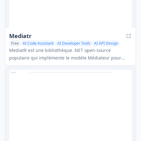
Mediatr
Free
AI Code Assistant
AI Developer Tools
AI API Design
MediatR est une bibliothèque .NET open-source
populaire qui implémente le modèle Médiateur pour
fournir un traitement simple et flexible des
requêtes/réponses, un traitement des commandes et des
notifications d'événements tout en favorisant un couplage
lâche entre les composants de l'application.