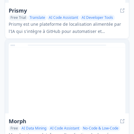
Prismy
Free Trial
Translate
AI Code Assistant
AI Developer Tools
Prismy est une plateforme de localisation alimentée par
l'IA qui s'intègre à GitHub pour automatiser et
rationaliser le processus de traduction pour les
applications web et mobiles, offrant des traductions AI
personnalisées, une gestion de glossaire et une
automatisation fluide des flux de travail.
Morph
Free
AI Data Mining
AI Code Assistant
No-Code & Low-Code