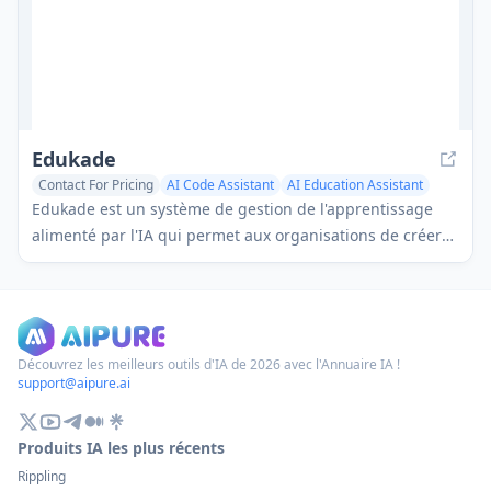
Edukade
Contact For Pricing
AI Code Assistant
AI Education Assistant
AI Quizzes
Edukade est un système de gestion de l'apprentissage
alimenté par l'IA qui permet aux organisations de créer
des jeux et des expériences d'apprentissage interactifs
avec des outils de glisser-déposer ou une génération par
IA, spécialement conçu pour la formation en science des
données et en développement logiciel.
Découvrez les meilleurs outils d'IA de 2026 avec l'Annuaire IA !
support@aipure.ai
Produits IA les plus récents
Rippling