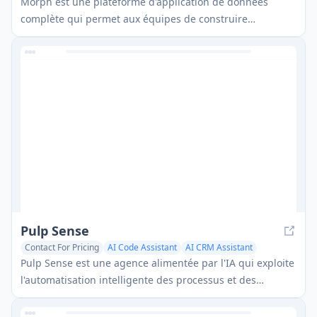
Morph est une plateforme d'application de données
complète qui permet aux équipes de construire
rapidement des applications de données fonctionnelles
alimentées par l'IA tout en rassemblant des données
provenant de plusieurs sources dans un espace de travail
collaboratif accessible à la fois aux utilisateurs
techniques et non techniques.
Pulp Sense
Contact For Pricing
AI Code Assistant
AI CRM Assistant
Consulting Assistant
Pulp Sense est une agence alimentée par l'IA qui exploite
l'automatisation intelligente des processus et des
solutions personnalisées pour optimiser les opérations
commerciales et favoriser une croissance illimitée.