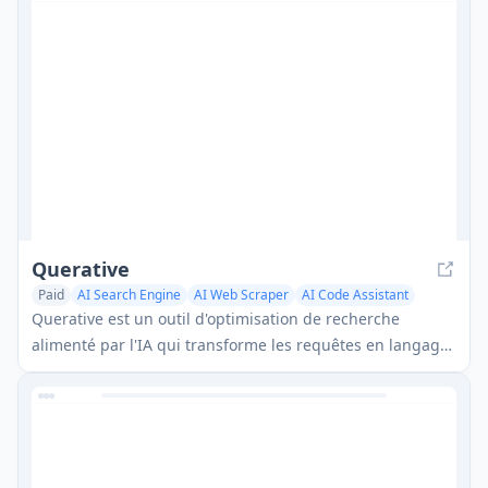
Querative
Paid
AI Search Engine
AI Web Scraper
AI Code Assistant
Querative est un outil d'optimisation de recherche
alimenté par l'IA qui transforme les requêtes en langage
naturel en paramètres de recherche avancés sur
plusieurs plateformes comme LinkedIn, les réseaux
sociaux et le web.