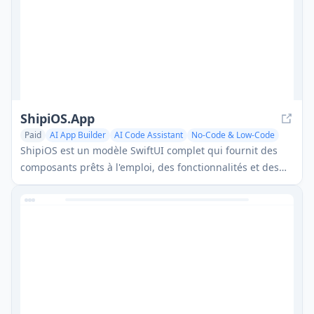
ShipiOS.App
Paid
AI App Builder
AI Code Assistant
No-Code & Low-Code
ShipiOS est un modèle SwiftUI complet qui fournit des
composants prêts à l'emploi, des fonctionnalités et des
ressources supplémentaires pour aider les développeurs
à construire et lancer rapidement des applications iOS
modernes.