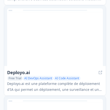
coding, customer relations management, video editing,
e-commerce setup, and custom AI development with 24/7
support.
Deployo.ai
Free Trial
AI DevOps Assistant
AI Code Assistant
Deployo.ai est une plateforme complète de déploiement
d'IA qui permet un déploiement, une surveillance et une
mise à l'échelle sans faille des modèles avec des cadres
d'IA éthique intégrés et une compatibilité inter-cloud.