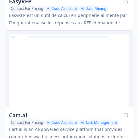
EasyRFP
Contact For Pricing
AI Code Assistant
AI Data Mining
EasyRFP est un outil de calcul en périphérie alimenté par
l'IA qui rationalise les réponses aux RFP (demande de
proposition) et permet le phénotypage des champs en
temps réel grâce à la technologie d'apprentissage
profond.
Cart.ai
Contact For Pricing
AI Code Assistant
AI Task Management
Cart.ai is an AI-powered service platform that provides
comprehensive business automation solutions including