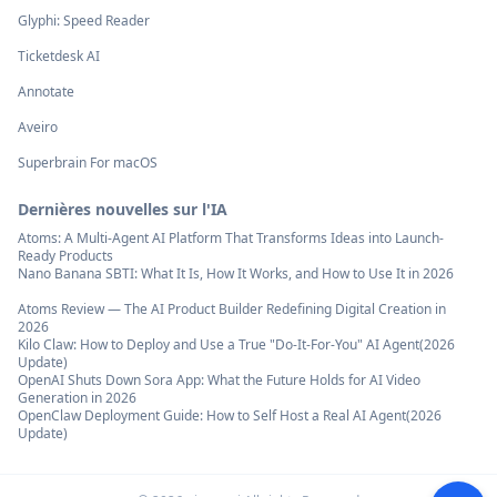
Glyphi: Speed Reader
Ticketdesk AI
Annotate
Aveiro
Superbrain For macOS
Dernières nouvelles sur l'IA
Atoms: A Multi-Agent AI Platform That Transforms Ideas into Launch-
Ready Products
Nano Banana SBTI: What It Is, How It Works, and How to Use It in 2026
Atoms Review — The AI Product Builder Redefining Digital Creation in
2026
Kilo Claw: How to Deploy and Use a True "Do‑It‑For‑You" AI Agent(2026
Update)
OpenAI Shuts Down Sora App: What the Future Holds for AI Video
Generation in 2026
OpenClaw Deployment Guide: How to Self Host a Real AI Agent(2026
Update)