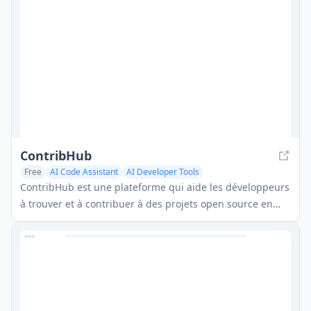
ContribHub
Free
AI Code Assistant
AI Developer Tools
AI Project Management
ContribHub est une plateforme qui aide les développeurs
à trouver et à contribuer à des projets open source en
fournissant un moyen organisé de découvrir des projets
en fonction des technologies, des types de contribution
et des domaines de projet.