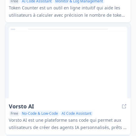
Free
AI Code Assistant
Monitor & Log Management
Token Counter est un outil en ligne intuitif qui aide les
utilisateurs à calculer avec précision le nombre de tokens
et à estimer les coûts pour divers modèles de langue IA, y
compris GPT-4, GPT-3.5-turbo, Claude et d'autres LLM.
Vorsto AI
Free
No-Code & Low-Code
AI Code Assistant
Vorsto AI est une plateforme sans code qui permet aux
utilisateurs de créer des agents IA personnalisés, prêts à
l'intégration pour tout flux de travail sans écrire de code.