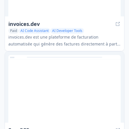
invoices.dev
Paid
AI Code Assistant
AI Developer Tools
invoices.dev est une plateforme de facturation
automatisée qui génère des factures directement à partir
des commits Git des développeurs, avec des capacités
d'intégration pour GitHub, Slack, Linear et les services
Google.