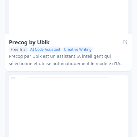
Precog by Ubik
Free Trial
AI Code Assistant
Creative Writing
Precog par Ubik est un assistant IA intelligent qui
sélectionne et utilise automatiquement le modèle d'IA
optimal pour chaque tâche spécifique, offrant une
assistance polyvalente pour la programmation, l'écriture
et d'autres besoins.