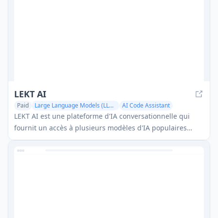
LEKT AI
Paid
Large Language Models (LLMs)
AI Code Assistant
AI Photo & Image Generator
LEKT AI est une plateforme d'IA conversationnelle qui
fournit un accès à plusieurs modèles d'IA populaires
comme GPT-4, Claude 3.5 et Gemini Pro en un seul
endroit, offrant des capacités de génération de texte,
d'assistance à la programmation et de création d'images
avec la confidentialité par défaut.