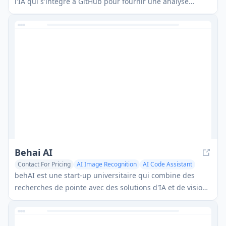
l'IA qui s'intègre à GitHub pour fournir une analyse
automatisée et des suggestions d'amélioration pour les
Pull Requests en utilisant la technologie ChatGPT.
Behai AI
Contact For Pricing
AI Image Recognition
AI Code Assistant
Consulting Assistant
behAI est une start-up universitaire qui combine des
recherches de pointe avec des solutions d'IA et de vision
par ordinateur prêtes pour le marché pour aider les
entreprises à intégrer des capacités de vision par
ordinateur alimentées par l'IA sur mesure.