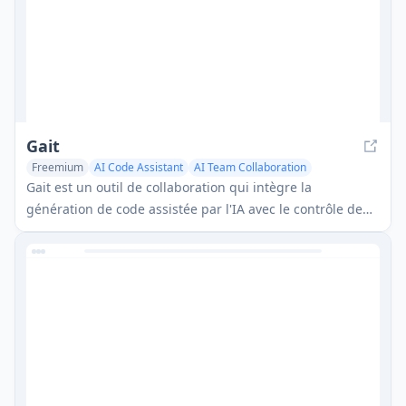
Gait
Freemium
AI Code Assistant
AI Team Collaboration
Gait est un outil de collaboration qui intègre la
génération de code assistée par l'IA avec le contrôle de
version, permettant aux équipes de suivre, comprendre
et partager efficacement le contexte du code généré par
l'IA.