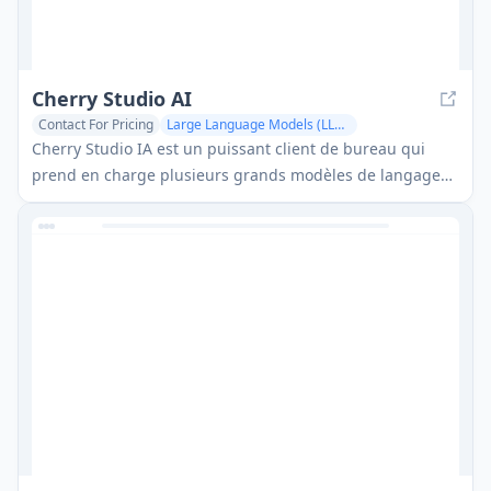
Cherry Studio AI
Contact For Pricing
Large Language Models (LLMs)
AI Code Assistant
AI Developer Tools
Cherry Studio IA est un puissant client de bureau qui
prend en charge plusieurs grands modèles de langage
(LLMs) sur les plateformes Windows, macOS et Linux,
permettant aux utilisateurs de passer facilement entre
différents modèles d'IA pour une productivité accrue.