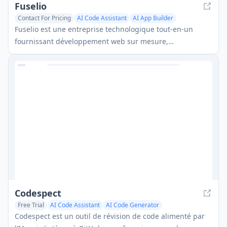
Fuselio
Contact For Pricing
AI Code Assistant
AI App Builder
AI Website Builder
Fuselio est une entreprise technologique tout-en-un
fournissant développement web sur mesure,
développement d'applications mobiles et services
d'automatisation pilotés par l'IA pour les startups et les
entreprises.
Codespect
Free Trial
AI Code Assistant
AI Code Generator
AI Code Refactoring
Codespect est un outil de révision de code alimenté par