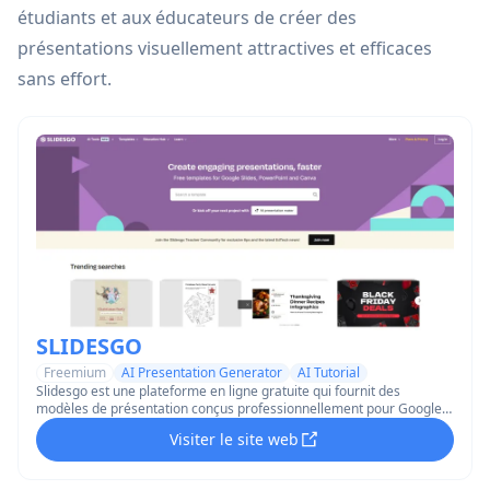
étudiants et aux éducateurs de créer des
présentations visuellement attractives et efficaces
sans effort.
SLIDESGO
Freemium
AI Presentation Generator
AI Tutorial
Slidesgo est une plateforme en ligne gratuite qui fournit des
modèles de présentation conçus professionnellement pour Google
Slides et PowerPoint avec des thèmes personnalisables, des
Visiter le site web
infographies et des outils alimentés par l'IA pour aider à créer des
présentations engageantes plus rapidement.