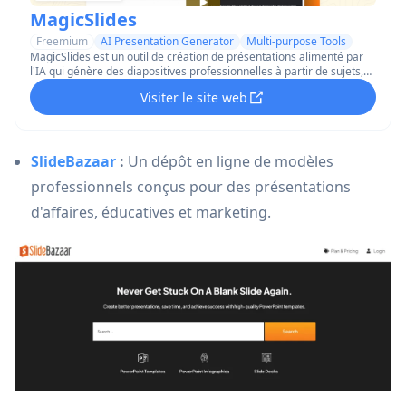
MagicSlides
Freemium
AI Presentation Generator
Multi-purpose Tools
MagicSlides est un outil de création de présentations alimenté par
l'IA qui génère des diapositives professionnelles à partir de sujets,
de texte, de vidéos YouTube, de PDF et plus en quelques secondes.
Visiter le site web
SlideBazaar
:
Un dépôt en ligne de modèles
professionnels conçus pour des présentations
d'affaires, éducatives et marketing.