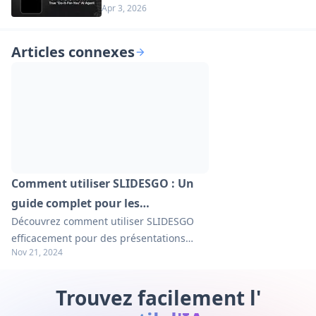
Apr 3, 2026
vous" (Mise à jour 2026)
Articles connexes
Comment utiliser SLIDESGO : Un
guide complet pour les
Découvrez comment utiliser SLIDESGO
présentations
efficacement pour des présentations
Nov 21, 2024
époustouflantes. Apprenez les astuces,
conseils et meilleures pratiques pour
créer des diapositives captivantes.
Trouvez facilement l'
Explorez notre guide complet dès