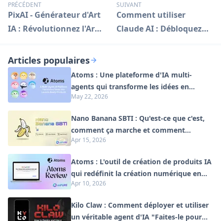
PRÉCÉDENT
SUIVANT
PixAI - Générateur d'Art
Comment utiliser
IA : Révolutionnez l'Art
Claude AI : Débloquez
Anime
des capacités d'IA
avancées
Articles populaires
Atoms : Une plateforme d'IA multi-
agents qui transforme les idées en
May 22, 2026
produits prêts à être lancés
Nano Banana SBTI : Qu'est-ce que c'est,
comment ça marche et comment
Apr 15, 2026
l'utiliser en 2026
Atoms : L'outil de création de produits IA
qui redéfinit la création numérique en
Apr 10, 2026
2026
Kilo Claw : Comment déployer et utiliser
un véritable agent d'IA "Faites-le pour