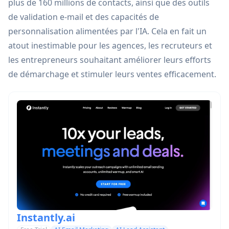
plus de 160 millions de contacts, ainsi que des outils
de validation e-mail et des capacités de
personnalisation alimentées par l'IA. Cela en fait un
atout inestimable pour les agences, les recruteurs et
les entrepreneurs souhaitant améliorer leurs efforts
de démarchage et stimuler leurs ventes efficacement.
Instantly.ai