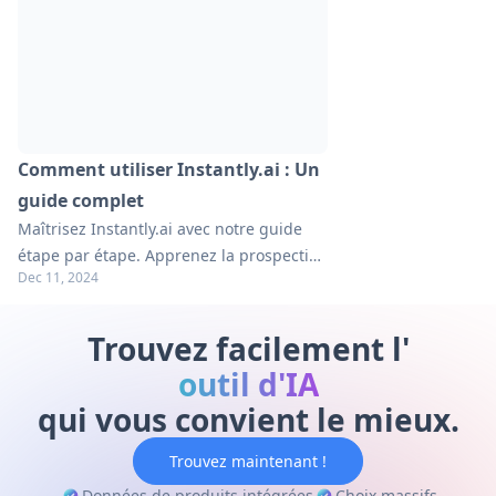
Comment utiliser Instantly.ai : Un
guide complet
Maîtrisez Instantly.ai avec notre guide
étape par étape. Apprenez la prospection
Dec 11, 2024
par e-mail, la génération de leads et
l'optimisation de campagne. Découvrez
des conseils pratiques pour réussir !
Trouvez facilement l'
outil d'IA
qui vous convient le mieux.
Trouvez maintenant !
Données de produits intégrées
Choix massifs