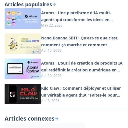
avancées
Articles populaires
Atoms : Une plateforme d'IA multi-
agents qui transforme les idées en
May 22, 2026
produits prêts à être lancés
Nano Banana SBTI : Qu'est-ce que c'est,
comment ça marche et comment
Apr 15, 2026
l'utiliser en 2026
Atoms : L'outil de création de produits IA
qui redéfinit la création numérique en
Apr 10, 2026
2026
Kilo Claw : Comment déployer et utiliser
un véritable agent d'IA "Faites-le pour
Apr 3, 2026
vous" (Mise à jour 2026)
Articles connexes