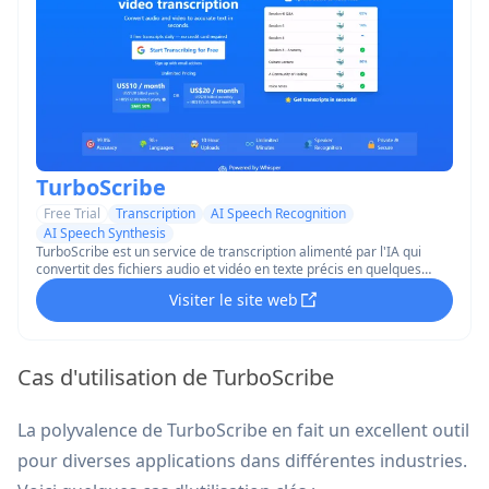
TurboScribe
Free Trial
Transcription
AI Speech Recognition
AI Speech Synthesis
TurboScribe est un service de transcription alimenté par l'IA qui
convertit des fichiers audio et vidéo en texte précis en quelques
secondes, prenant en charge plus de 98 langues avec 99,8 % de
Visiter le site web
précision et des transcriptions illimitées.
Cas d'utilisation de TurboScribe
La polyvalence de TurboScribe en fait un excellent outil
pour diverses applications dans différentes industries.