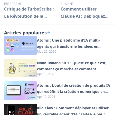
PRÉCÉDENT
SUIVANT
Critique de TurboScribe :
Comment utiliser
La Révolution de la
Claude AI : Débloquez
Transcription Alimentée
des capacités d'IA
par l'IA
avancées
Articles populaires
Atoms : Une plateforme d'IA multi-
agents qui transforme les idées en
May 22, 2026
produits prêts à être lancés
Nano Banana SBTI : Qu'est-ce que c'est,
comment ça marche et comment
Apr 15, 2026
l'utiliser en 2026
Atoms : L'outil de création de produits IA
qui redéfinit la création numérique en
Apr 10, 2026
2026
Kilo Claw : Comment déployer et utiliser
un véritable agent d'IA "Faites-le pour