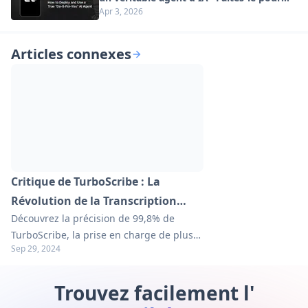
Apr 3, 2026
vous" (Mise à jour 2026)
Articles connexes
Critique de TurboScribe : La
Révolution de la Transcription
Découvrez la précision de 99,8% de
Alimentée par l'IA
TurboScribe, la prise en charge de plus
Sep 29, 2024
de 98 langues et les transcriptions
illimitées. Explorez notre guide
approfondi pour des conseils pratiques
Trouvez facilement l'
sur la révolution de votre flux de travail