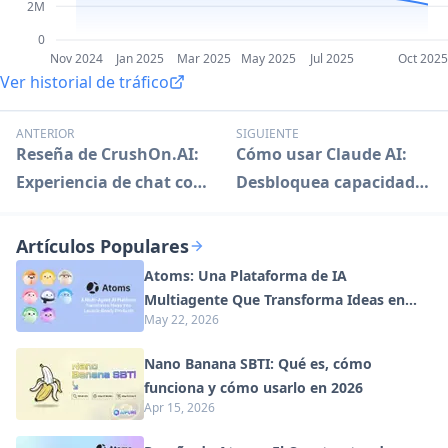
2M
0
Nov 2024
Jan 2025
Mar 2025
May 2025
Jul 2025
Oct 2025
Ver historial de tráfico
ANTERIOR
SIGUIENTE
Reseña de CrushOn.AI:
Cómo usar Claude AI:
Experiencia de chat con
Desbloquea capacidades
IA sin censura
avanzadas de
inteligencia artificial
Artículos Populares
Atoms: Una Plataforma de IA
Multiagente Que Transforma Ideas en
May 22, 2026
Productos Listos para Lanzar
Nano Banana SBTI: Qué es, cómo
funciona y cómo usarlo en 2026
Apr 15, 2026