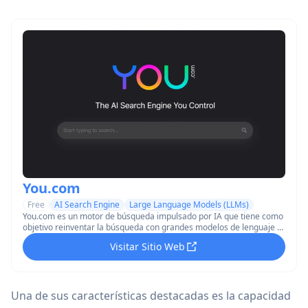
You.com
Free
AI Search Engine
Large Language Models (LLMs)
You.com es un motor de búsqueda impulsado por IA que tiene como
objetivo reinventar la búsqueda con grandes modelos de lenguaje y
proporcionar resultados personalizados en tiempo real.
Visitar Sitio Web
Una de sus características destacadas es la capacidad