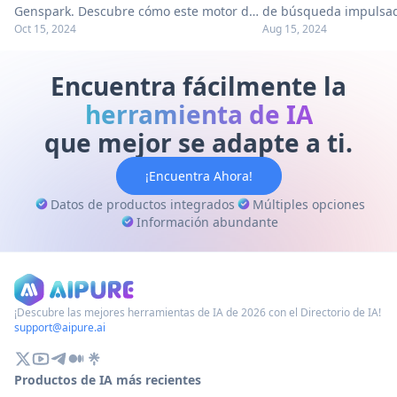
Genspark. Descubre cómo este motor de
de búsqueda impulsad
Oct 15, 2024
Aug 15, 2024
búsqueda impulsado por IA revoluciona
sobre sus característi
la recuperación de información con
cuenta y obtén consej
Sparkpages. ¡Lee más para obtener
eficiente. ¡Explora la 
Encuentra fácilmente la
consejos prácticos!
ahora!
herramienta de IA
que mejor se adapte a ti.
¡Encuentra Ahora!
Datos de productos integrados
Múltiples opciones
Información abundante
¡Descubre las mejores herramientas de IA de 2026 con el Directorio de IA!
support@aipure.ai
Productos de IA más recientes