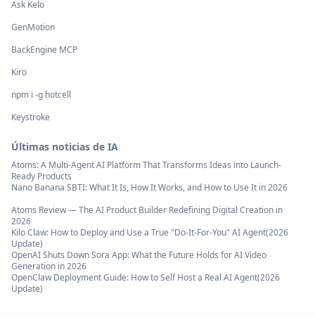
Ask Kelo
GenMotion
BackEngine MCP
Kiro
npm i -g hotcell
Keystroke
Últimas noticias de IA
Atoms: A Multi-Agent AI Platform That Transforms Ideas into Launch-
Ready Products
Nano Banana SBTI: What It Is, How It Works, and How to Use It in 2026
Atoms Review — The AI Product Builder Redefining Digital Creation in
2026
Kilo Claw: How to Deploy and Use a True "Do‑It‑For‑You" AI Agent(2026
Update)
OpenAI Shuts Down Sora App: What the Future Holds for AI Video
Generation in 2026
OpenClaw Deployment Guide: How to Self Host a Real AI Agent(2026
Update)