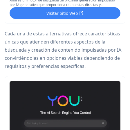
Andi es un motor de búsqueda de próxima generación impulsado
por IA generativa que proporciona respuestas directas y
explicaciones en lugar de solo enlaces.
Visitar Sitio Web
Cada una de estas alternativas ofrece características
únicas que atienden diferentes aspectos de la
búsqueda y creación de contenido impulsadas por IA,
convirtiéndolas en opciones viables dependiendo de
requisitos y preferencias específicas.