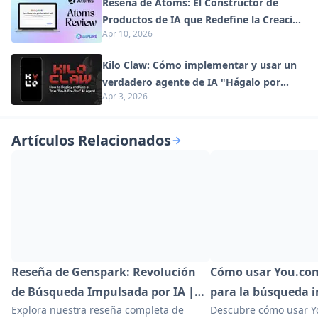
Reseña de Atoms: El Constructor de
Productos de IA que Redefine la Creación
Apr 10, 2026
Digital en 2026
Kilo Claw: Cómo implementar y usar un
verdadero agente de IA "Hágalo por
Apr 3, 2026
usted" (Actualización 2026)
Artículos Relacionados
Reseña de Genspark: Revolución
Cómo usar You.com
de Búsqueda Impulsada por IA |
para la búsqueda 
Explora nuestra reseña completa de
Descubre cómo usar Y
Sparkpages