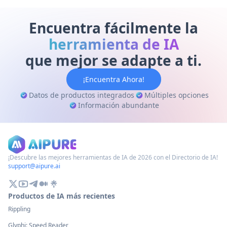
idiomas. ¡Explora nuestra guía para
consejos y trucos prácticos!
Encuentra fácilmente la
herramienta de IA
que mejor se adapte a ti.
¡Encuentra Ahora!
Datos de productos integrados
Múltiples opciones
Información abundante
¡Descubre las mejores herramientas de IA de 2026 con el Directorio de IA!
support@aipure.ai
Productos de IA más recientes
Rippling
Glyphi: Speed Reader