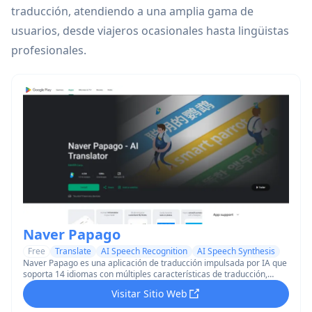
traducción, atendiendo a una amplia gama de
usuarios, desde viajeros ocasionales hasta lingüistas
profesionales.
Naver Papago
Free
Translate
AI Speech Recognition
AI Speech Synthesis
Naver Papago es una aplicación de traducción impulsada por IA que
soporta 14 idiomas con múltiples características de traducción,
incluyendo capacidades de traducción de texto, imagen, voz y
Visitar Sitio Web
conversación.