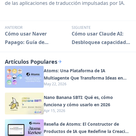
de las aplicaciones de traducción impulsadas por IA.
ANTERIOR
SIGUIENTE
Cómo usar Naver
Cómo usar Claude AI:
Papago: Guía de
Desbloquea capacidades
traducción con IA
avanzadas de
inteligencia artificial
Artículos Populares
Atoms: Una Plataforma de IA
Multiagente Que Transforma Ideas en
May 22, 2026
Productos Listos para Lanzar
Nano Banana SBTI: Qué es, cómo
funciona y cómo usarlo en 2026
Apr 15, 2026
Reseña de Atoms: El Constructor de
Productos de IA que Redefine la Creación