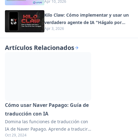
Apr 10, 2026
Digital en 2026
Kilo Claw: Cómo implementar y usar un
verdadero agente de IA "Hágalo por
Apr 3, 2026
usted" (Actualización 2026)
Artículos Relacionados
Cómo usar Naver Papago: Guía de
traducción con IA
Domina las funciones de traducción con
IA de Naver Papago. Aprende a traducir
Oct 29, 2024
texto, imágenes y voz en múltiples