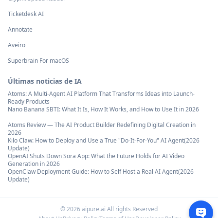
Ticketdesk AI
Annotate
Aveiro
Superbrain For macOS
Últimas noticias de IA
Atoms: A Multi-Agent AI Platform That Transforms Ideas into Launch-
Ready Products
Nano Banana SBTI: What It Is, How It Works, and How to Use It in 2026
Atoms Review — The AI Product Builder Redefining Digital Creation in
2026
Kilo Claw: How to Deploy and Use a True "Do‑It‑For‑You" AI Agent(2026
Update)
OpenAI Shuts Down Sora App: What the Future Holds for AI Video
Generation in 2026
OpenClaw Deployment Guide: How to Self Host a Real AI Agent(2026
Update)
©
2026
aipure.ai All rights Reserved