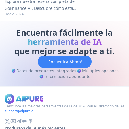
Explora nuestra reseña completa de
Videos e Imágenes
GoEnhance AI. Descubre cómo esta
Dec 2, 2024
plataforma de vanguardia transforma la
creación de videos e imágenes con
tecnología de IA. ¡Lee para obtener
Encuentra fácilmente la
consejos prácticos!
herramienta de IA
que mejor se adapte a ti.
¡Encuentra Ahora!
Datos de productos integrados
Múltiples opciones
Información abundante
¡Descubre las mejores herramientas de IA de 2026 con el Directorio de IA!
support@aipure.ai
Productos de IA más recientes