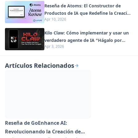
Reseña de Atoms: El Constructor de
Productos de IA que Redefine la Creación
Apr 10, 2026
Digital en 2026
Kilo Claw: Cómo implementar y usar un
verdadero agente de IA "Hágalo por
Apr 3, 2026
usted" (Actualización 2026)
Artículos Relacionados
Reseña de GoEnhance AI:
Revolucionando la Creación de