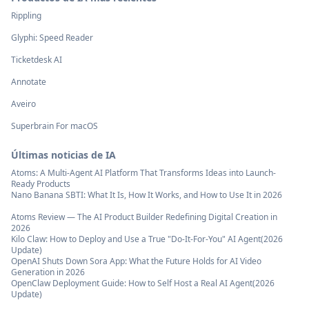
Rippling
Glyphi: Speed Reader
Ticketdesk AI
Annotate
Aveiro
Superbrain For macOS
Últimas noticias de IA
Atoms: A Multi-Agent AI Platform That Transforms Ideas into Launch-
Ready Products
Nano Banana SBTI: What It Is, How It Works, and How to Use It in 2026
Atoms Review — The AI Product Builder Redefining Digital Creation in
2026
Kilo Claw: How to Deploy and Use a True "Do‑It‑For‑You" AI Agent(2026
Update)
OpenAI Shuts Down Sora App: What the Future Holds for AI Video
Generation in 2026
OpenClaw Deployment Guide: How to Self Host a Real AI Agent(2026
Update)