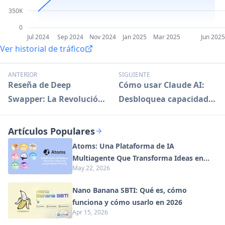
350K
0
Jul 2024
Sep 2024
Nov 2024
Jan 2025
Mar 2025
Jun 2025
Ver historial de tráfico
ANTERIOR
SIGUIENTE
Reseña de Deep
Cómo usar Claude AI:
Swapper: La Revolución
Desbloquea capacidades
del Intercambio de
avanzadas de
Rostros con IA
inteligencia artificial
Artículos Populares
Atoms: Una Plataforma de IA
Multiagente Que Transforma Ideas en
May 22, 2026
Productos Listos para Lanzar
Nano Banana SBTI: Qué es, cómo
funciona y cómo usarlo en 2026
Apr 15, 2026