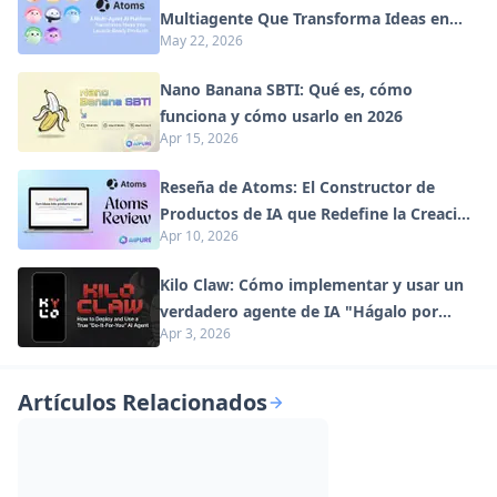
Multiagente Que Transforma Ideas en
May 22, 2026
Productos Listos para Lanzar
Nano Banana SBTI: Qué es, cómo
funciona y cómo usarlo en 2026
Apr 15, 2026
Reseña de Atoms: El Constructor de
Productos de IA que Redefine la Creación
Apr 10, 2026
Digital en 2026
Kilo Claw: Cómo implementar y usar un
verdadero agente de IA "Hágalo por
Apr 3, 2026
usted" (Actualización 2026)
Artículos Relacionados