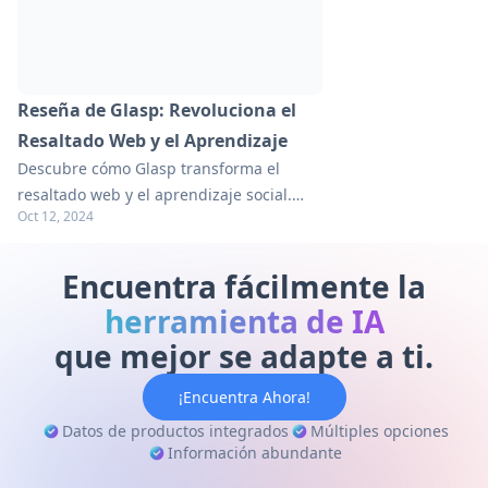
Reseña de Glasp: Revoluciona el
Resaltado Web y el Aprendizaje
Descubre cómo Glasp transforma el
resaltado web y el aprendizaje social.
Oct 12, 2024
Explora sus características, beneficios y
alternativas en nuestra reseña completa.
Encuentra fácilmente la
herramienta de IA
que mejor se adapte a ti.
¡Encuentra Ahora!
Datos de productos integrados
Múltiples opciones
Información abundante