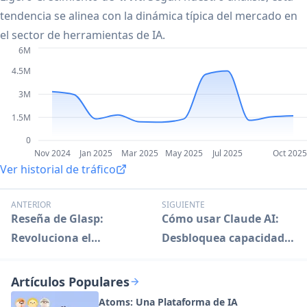
tendencia se alinea con la dinámica típica del mercado en
el sector de herramientas de IA.
6M
4.5M
3M
1.5M
0
Nov 2024
Jan 2025
Mar 2025
May 2025
Jul 2025
Oct 2025
Ver historial de tráfico
ANTERIOR
SIGUIENTE
Reseña de Glasp:
Cómo usar Claude AI:
Revoluciona el
Desbloquea capacidades
Resaltado Web y el
avanzadas de
Aprendizaje
inteligencia artificial
Artículos Populares
Atoms: Una Plataforma de IA