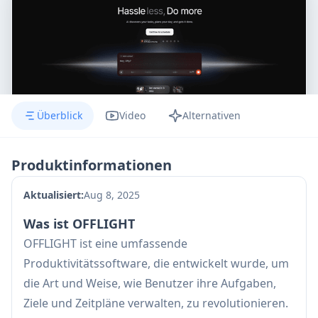
Überblick
Video
Alternativen
Produktinformationen
Aktualisiert:
Aug 8, 2025
Was ist OFFLIGHT
OFFLIGHT ist eine umfassende
Produktivitätssoftware, die entwickelt wurde, um
die Art und Weise, wie Benutzer ihre Aufgaben,
Ziele und Zeitpläne verwalten, zu revolutionieren.