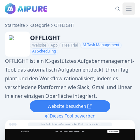
Startseite
Kategorie
OFFLIGHT
OFFLIGHT
AI Task Management
Website
App
Free Trial
AI Scheduling
OFFLIGHT ist ein KI-gestütztes Aufgabenmanagement-
Tool, das automatisch Aufgaben entdeckt, Ihren Tag
plant und den Workflow rationalisiert, indem es
verschiedene Plattformen wie Slack, Gmail und Linear
in einer einzigen Oberfläche integriert.
Website besuchen
Dieses Tool bewerben
https://offlight.work/?ref=producthunt&utm_source=aipure