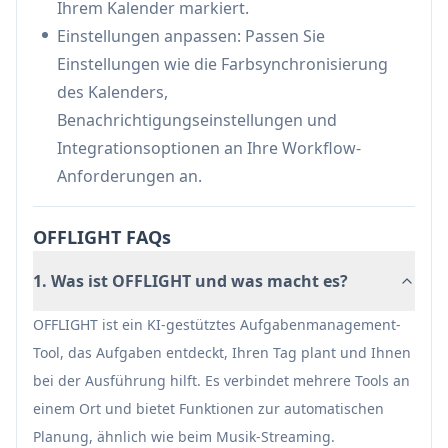
Ihrem Kalender markiert.
Starke Integrationsfähigkeiten mit gängigen
Einstellungen anpassen: Passen Sie
Arbeitswerkzeugen
Einstellungen wie die Farbsynchronisierung
KI-gestützte Automatisierung reduziert den
des Kalenders,
manuellen Aufgabenverwaltungsaufwand
Benachrichtigungseinstellungen und
Adaptive Zeitplanung hilft, die Produktivität bei
Integrationsoptionen an Ihre Workflow-
Unterbrechungen aufrechtzuerhalten
Anforderungen an.
Nachteile
Mobile Version hat im Vergleich zur Desktop-
OFFLIGHT FAQs
Version eingeschränkte Funktionalität
1. Was ist OFFLIGHT und was macht es?
Befindet sich derzeit in der Beta-Phase mit
potenziellen Stabilitätsproblemen
OFFLIGHT ist ein KI-gestütztes Aufgabenmanagement-
Die Lernkurve kann aufgrund zahlreicher
Tool, das Aufgaben entdeckt, Ihren Tag plant und Ihnen
Funktionen steil sein
bei der Ausführung hilft. Es verbindet mehrere Tools an
einem Ort und bietet Funktionen zur automatischen
Planung, ähnlich wie beim Musik-Streaming.