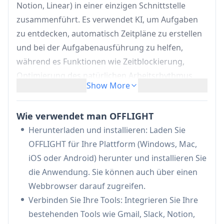
Notion, Linear) in einer einzigen Schnittstelle
zusammenführt. Es verwendet KI, um Aufgaben
zu entdecken, automatisch Zeitpläne zu erstellen
und bei der Aufgabenausführung zu helfen,
während es Funktionen wie Zeitblockierung,
Optimierung des natürlichen Arbeitsrhythmus
Show More
und Echtzeit-Zeitplananpassungen bietet.
KI-gestützte Aufgabenerkennung und -
Wie verwendet man OFFLIGHT
planung:
Identifiziert automatisch Aufgaben
Herunterladen und installieren: Laden Sie
von integrierten Plattformen und erstellt
OFFLIGHT für Ihre Plattform (Windows, Mac,
optimierte, zeitbasierte Pläne, die auf Ihren
iOS oder Android) herunter und installieren Sie
Zeitplan und Ihre Arbeitsmuster zugeschnitten
die Anwendung. Sie können auch über einen
sind
Webbrowser darauf zugreifen.
Einheitlicher Integrationshub:
Zentralisiert
Verbinden Sie Ihre Tools: Integrieren Sie Ihre
Aufgaben und Kommunikationen von
bestehenden Tools wie Gmail, Slack, Notion,
mehreren Plattformen (Gmail, Slack, Notion,