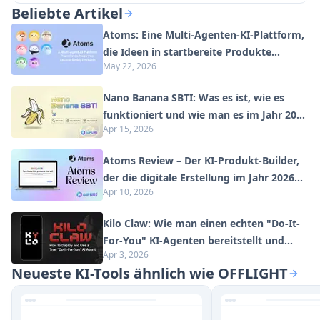
Beliebte Artikel
Atoms: Eine Multi-Agenten-KI-Plattform,
die Ideen in startbereite Produkte
May 22, 2026
verwandelt
Nano Banana SBTI: Was es ist, wie es
funktioniert und wie man es im Jahr 2026
Apr 15, 2026
einsetzt
Atoms Review – Der KI-Produkt-Builder,
der die digitale Erstellung im Jahr 2026
Apr 10, 2026
neu definiert
Kilo Claw: Wie man einen echten "Do-It-
For-You" KI-Agenten bereitstellt und
Apr 3, 2026
verwendet (2026 Update)
Neueste KI-Tools ähnlich wie OFFLIGHT