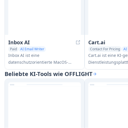
Inbox AI
Cart.ai
Paid
AI Email Writer
Contact For Pricing
AI
AI Task Management
AI Task Management
Inbox AI ist eine
Cart.ai ist eine KI-ge
datenschutzorientierte MacOS-
Dienstleistungsplatt
Produktivitäts-App, die
umfassende Lösung
Beliebte KI-Tools wie OFFLIGHT
sprachgesteuerte KI-
Automatisierung vo
Automatisierung mit E-Mail-
Geschäftsprozessen 
Verwaltungsfunktionen kombiniert
einschließlich Prog
und es Benutzern ermöglicht,
Kundenbeziehungs
benutzerdefinierte Workflows und
Videobearbeitung, 
Befehle zu erstellen, während sowohl
Setup und benutzerde
cloudbasierte als auch geräteinterne
Entwicklung mit 24/
KI-Optionen angeboten werden.