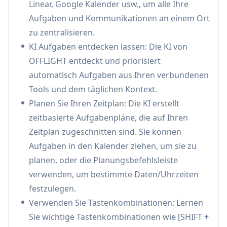
Linear, Google Kalender usw., um alle Ihre
Linear usw.) in einer einzigen Schnittstelle mit
Aufgaben und Kommunikationen an einem Ort
Zwei-Wege-Synchronisation
zu zentralisieren.
Dynamische Zeitplananpassung:
Passt
KI Aufgaben entdecken lassen: Die KI von
Zeitpläne automatisch in Echtzeit an, wenn
OFFLIGHT entdeckt und priorisiert
neue Aufgaben eintreffen oder bestehende
automatisch Aufgaben aus Ihren verbundenen
länger dauern, wodurch die Workflow-Effizienz
Tools und dem täglichen Kontext.
aufrechterhalten wird
Planen Sie Ihren Zeitplan: Die KI erstellt
Kontextreiche Aufgabenausführung:
Bietet
zeitbasierte Aufgabenpläne, die auf Ihren
schwebende Popups zur schnellen
Zeitplan zugeschnitten sind. Sie können
Kontextwiederherstellung und Mini-Browser-
Aufgaben in den Kalender ziehen, um sie zu
Funktionalität für den Zugriff auf
planen, oder die Planungsbefehlsleiste
ursprüngliche Aufgabenquellen, ohne Fenster
verwenden, um bestimmte Daten/Uhrzeiten
wechseln zu müssen
festzulegen.
Anwendungsfälle von OFFLIGHT
Verwenden Sie Tastenkombinationen: Lernen
Projektmanagement: Hilft Projektmanagern,
Sie wichtige Tastenkombinationen wie [SHIFT +
Aufgaben zu koordinieren, den Fortschritt zu