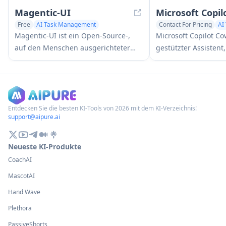
Magentic-UI
Microsoft Copi
Free
AI Task Management
Contact For Pricing
AI
AI Web Scraper
AI Team Collaboration
Magentic-UI ist ein Open-Source-,
Microsoft Copilot Cow
auf den Menschen ausgerichteter
gestützter Assistent,
Web-Agent-Prototyp von Microsoft
Benutzerabsichten 
Research, der die kollaborative
Pläne umwandelt u
Planung und Ausf\u00fchrung
mehrstufige Aufgab
komplexer webbasierter Aufgaben
Microsoft 365-Apps 
durch transparente Interaktion
während die Benutz
Entdecken Sie die besten KI-Tools von 2026 mit dem KI-Verzeichnis!
support@aipure.ai
zwischen Menschen und KI-Agenten
Kontrollpunkte un
erm\u00f6glicht.
die Kontrolle behalt
Neueste KI-Produkte
CoachAI
MascotAI
Hand Wave
Plethora
PassiveShorts