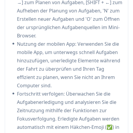
→] zum Planen von Aufgaben, [SHIFT + ←] zum
verfolgen und den Team-Workflow über
Aufheben der Planung von Aufgaben, 'N' zum
mehrere Plattformen und Projekte hinweg
Erstellen neuer Aufgaben und 'O' zum Öffnen
aufrechtzuerhalten
der ursprünglichen Aufgabenquellen im Mini-
Persönliche Produktivität: Unterstützt
Browser.
vielbeschäftigte Berufstätige bei der
Nutzung der mobilen App: Verwenden Sie die
Verwaltung persönlicher und beruflicher
mobile App, um unterwegs schnell Aufgaben
Aufgaben, der Zeitplanung und der
hinzuzufügen, unerledigte Elemente während
Aufrechterhaltung des Gleichgewichts
der Fahrt zu überprüfen und Ihren Tag
zwischen Arbeit und Privatleben
effizient zu planen, wenn Sie nicht an Ihrem
Remote-Team-Kollaboration: Ermöglicht
Computer sind.
nahtloses Aufgabenmanagement und
Fortschritt verfolgen: Überwachen Sie die
Kommunikation über verteilte Teams hinweg
Aufgabenerledigung und analysieren Sie die
unter Verwendung verschiedener Tools und
Zeitnutzung mithilfe der Funktionen zur
Plattformen
Fokusverfolgung. Erledigte Aufgaben werden
automatisch mit einem Häkchen-Emoji (✅) in
Vorteile