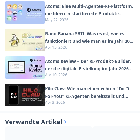
Atoms: Eine Multi-Agenten-KI-Plattform,
die Ideen in startbereite Produkte
May 22, 2026
verwandelt
Nano Banana SBTI: Was es ist, wie es
funktioniert und wie man es im Jahr 2026
Apr 15, 2026
einsetzt
Atoms Review – Der KI-Produkt-Builder,
der die digitale Erstellung im Jahr 2026
Apr 10, 2026
neu definiert
Kilo Claw: Wie man einen echten "Do-It-
For-You" KI-Agenten bereitstellt und
Apr 3, 2026
verwendet (2026 Update)
Verwandte Artikel