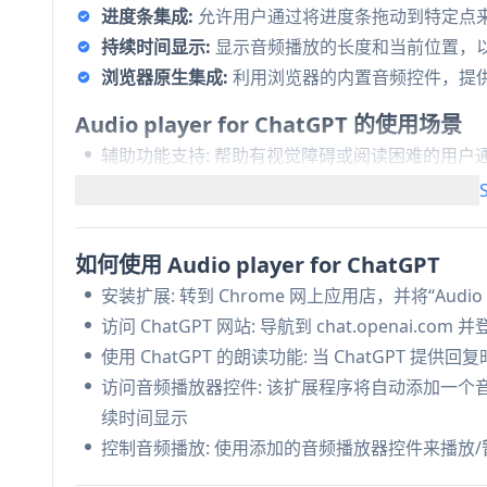
进度条集成:
允许用户通过将进度条拖动到特定点
持续时间显示:
显示音频播放的长度和当前位置，
浏览器原生集成:
利用浏览器的内置音频控件，提
Audio player for ChatGPT 的使用场景
辅助功能支持: 帮助有视觉障碍或阅读困难的用户通过
多任务处理增强: 使用户能够在执行其他任务时收听C
学习辅助: 通过提供具有可控播放的ChatGPT
优点
如何使用 Audio player for ChatGPT
简单直观的界面
安装扩展: 转到 Chrome 网上应用店，并将“Audio P
开源软件
访问 ChatGPT 网站: 导航到 chat.openai.com 
轻量级扩展（仅14.83KiB）
使用 ChatGPT 的朗读功能: 当 ChatGPT 提供
访问音频播放器控件: 该扩展程序将自动添加一个
缺点
续时间显示
仅限于Chrome浏览器
控制音频播放: 使用添加的音频播放器控件来播放
取决于ChatGPT的内置朗读功能