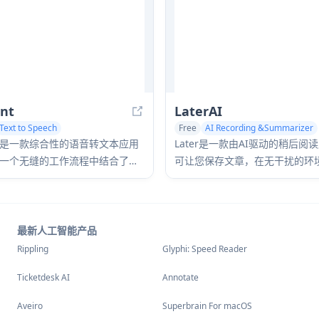
ant
LaterAI
Text to Speech
Free
AI Recording &Summarizer
io Editing
Text to Speech
tant 是一款综合性的语音转文本应用
Later是一款由AI驱动的稍后阅
一个无缝的工作流程中结合了语
可让您保存文章，在无干扰的环
I 增强、翻译和文本转语音功能。
章，并使用自然发声的AI语音收听
有这些都在通过设备上处理保持
同时进行。
最新人工智能产品
Rippling
Glyphi: Speed Reader
Ticketdesk AI
Annotate
Aveiro
Superbrain For macOS