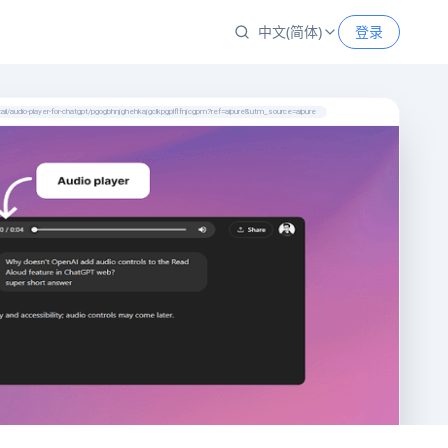
中文(简体)
登录
l/audio-player-for-chatgpt/pgogbhnjghehkajgclkpgplflfnjcgpm?ref=aipure&utm_source=aipure