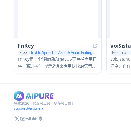
FnKey
VoiSist
Free
Text to Speech
Voice & Audio Editing
Free Trial
Voice & Aud
FnKey是一个轻量级的macOS菜单栏应用程
VoiSis
序，通过按住Fn键说话来启用快速的语音转
程序，它在
文本转录，并在释放时自动粘贴转录的文
音识别、A
本。
探索2026年顶级AI工具，尽在AI目录！
support@aipure.ai