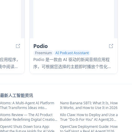
Podio
Freemium
AI Podcast Assistant
Text to Speech
读应用程序，
Podio 是一款由 AI 驱动的新闻音频应用程
境中阅读文
序，可根据您选择的主题即时播放个性化的
文章 - 所
电台式播客频道，提供每日更新、自定义节
完全隐私的
目创建和自然流畅的 AI 旁白。
最新人工智能资讯
Atoms: A Multi-Agent AI Platform
Nano Banana SBTI: What It Is, How
That Transforms Ideas into
It Works, and How to Use It in 2026
Launch-Ready Products
Atoms Review — The AI Product
Kilo Claw: How to Deploy and Use a
Builder Redefining Digital Creation
True "Do‑It‑For‑You" AI Agent(2026
in 2026
Update)
OpenAI Shuts Down Sora App:
OpenClaw Deployment Guide: How
What the Future Holds for AI Video
to Self Host a Real AI Agent(2026