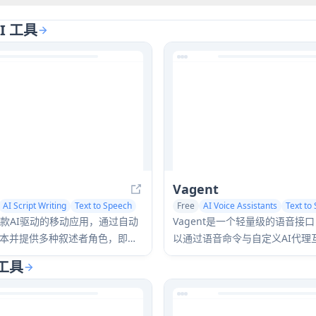
AI 工具
Vagent
AI Script Writing
Text to Speech
Free
AI Voice Assistants
Text to
是一款AI驱动的移动应用，通过自动
Vagent是一个轻量级的语音接
本并提供多种叙述者角色，即时
以通过语音命令与自定义AI代理
建语音旁白和背景音乐。
了一种自然和直观的方式来控制
 工具
持60多种语言。