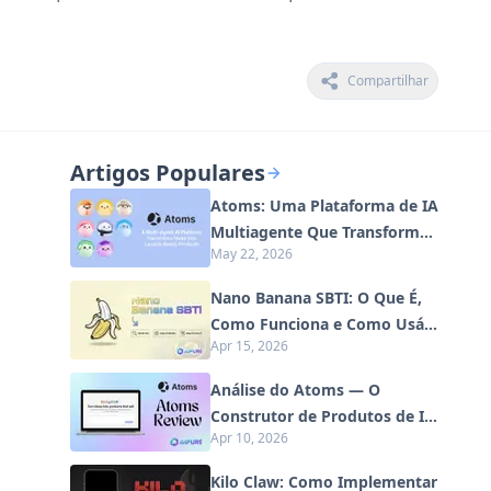
Compartilhar
Artigos Populares
Atoms: Uma Plataforma de IA
Multiagente Que Transforma
May 22, 2026
Ideias em Produtos Prontos
para Lançamento
Nano Banana SBTI: O Que É,
Como Funciona e Como Usá-
Apr 15, 2026
lo em 2026
Análise do Atoms — O
Construtor de Produtos de IA
Apr 10, 2026
Redefinindo a Criação Digital
em 2026
Kilo Claw: Como Implementar