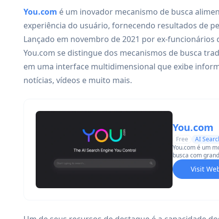
You.com
é um inovador mecanismo de busca aliment
experiência do usuário, fornecendo resultados de pe
Lançado em novembro de 2021 por ex-funcionários d
You.com se distingue dos mecanismos de busca trad
em uma interface multidimensional que exibe infor
notícias, vídeos e muito mais.
You.com
Free
AI Searc
You.com é um mot
busca com grand
personalizados e
Visit We
Um de seus recursos de destaque é a capacidade dos