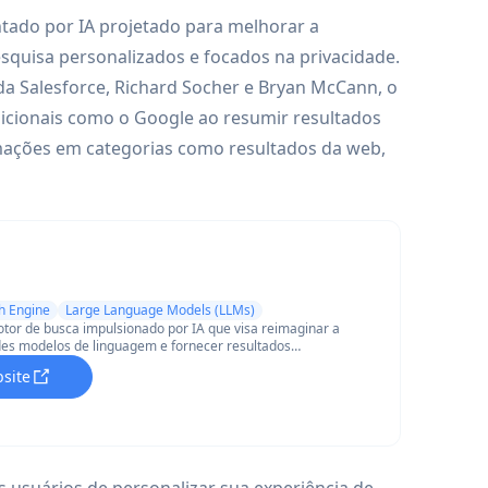
ado por IA projetado para melhorar a
squisa personalizados e focados na privacidade.
a Salesforce, Richard Socher e Bryan McCann, o
icionais como o Google ao resumir resultados
mações em categorias como resultados da web,
h Engine
Large Language Models (LLMs)
or de busca impulsionado por IA que visa reimaginar a
es modelos de linguagem e fornecer resultados
 em tempo real.
bsite
 usuários de personalizar sua experiência de