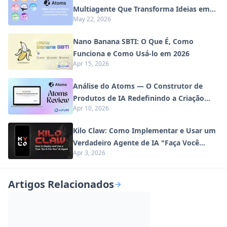
Multiagente Que Transforma Ideias em
May 22, 2026
Produtos Prontos para Lançamento
Nano Banana SBTI: O Que É, Como
Funciona e Como Usá-lo em 2026
Apr 15, 2026
Análise do Atoms — O Construtor de
Produtos de IA Redefinindo a Criação
Apr 10, 2026
Digital em 2026
Kilo Claw: Como Implementar e Usar um
Verdadeiro Agente de IA "Faça Você
Apr 3, 2026
Mesmo" (Atualização de 2026)
Artigos Relacionados