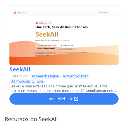
SeekAll
Freemium
AI Search Engine
AI Web Scraper
AI Productivity Tools
SeekAll é uma extensão do Chrome que permite aos usuários
buscar em vários sites, incluindo motores de IA, simultaneamente
com apenas um clique, exibindo resultados organizados em uma
Visit Website
interface unificada.
Recursos do SeekAll