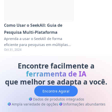
Como Usar o SeekAll: Guia de
Pesquisa Multi-Plataforma
Aprenda a usar o SeekAll de forma
eficiente para pesquisas em múltiplas
Oct 31, 2024
plataformas. Explore nosso guia
abrangente com dicas práticas para
maximizar esta poderosa extensão do
Encontre facilmente a
Chrome.
ferramenta de IA
que melhor se adapta a você.
Encontre Agora!
Dados de produtos integrados
Ampla variedade de opções
Informações abundantes