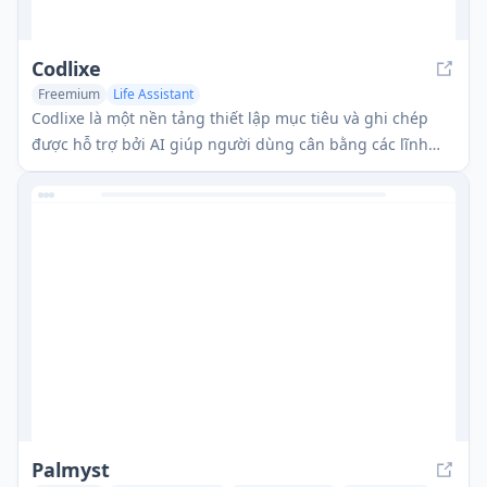
Codlixe
Freemium
Life Assistant
Codlixe là một nền tảng thiết lập mục tiêu và ghi chép
được hỗ trợ bởi AI giúp người dùng cân bằng các lĩnh
vực khác nhau trong cuộc sống của họ thông qua các gợi
ý và gợi ý cá nhân hóa.
Palmyst