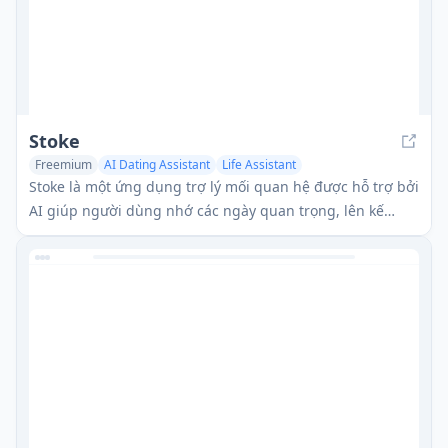
Stoke
Freemium
AI Dating Assistant
Life Assistant
Stoke là một ứng dụng trợ lý mối quan hệ được hỗ trợ bởi
AI giúp người dùng nhớ các ngày quan trọng, lên kế
hoạch bất ngờ, đặt mục tiêu và cải thiện các mối quan hệ
lãng mạn.