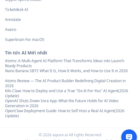
Ticketdesk AI
Annotate
Aveiro
Superbrain For macOS
Tin tức AI Mới nhất
Atoms: A Multi-Agent AI Platform That Transforms Ideas into Launch-
Ready Products
Nano Banana SBTI: What It Is, How It Works, and How to Use It in 2026
Atoms Review — The AI Product Builder Redefining Digital Creation in
2026
Kilo Claw: How to Deploy and Use a True "Do‑It‑For‑You" AI Agent(2026
Update)
OpenAI Shuts Down Sora App: What the Future Holds for AI Video
Generation in 2026
OpenClaw Deployment Guide: How to Self Host a Real AI Agent(2026
Update)
©
2026
aipure.ai All rights Reserved