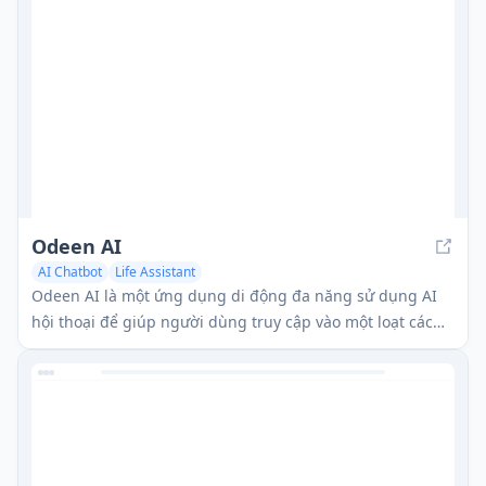
Odeen AI
AI Chatbot
Life Assistant
Odeen AI là một ứng dụng di động đa năng sử dụng AI
hội thoại để giúp người dùng truy cập vào một loạt các
dịch vụ bao gồm vé máy bay, giao đồ ăn, tìm kiếm việc
làm, và nhiều hơn nữa thông qua một giao diện trò
chuyện đơn giản.