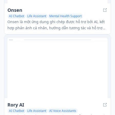
Onsen
AI Chatbot
Life Assistant
Mental Health Support
Onsen là một ứng dụng ghi chép được hỗ trợ bởi AI, kết
hợp phản ánh cá nhân, hướng dẫn tương tác và hỗ trợ
sức khỏe tâm thần để giúp người dùng phản ánh, phát
triển và thịnh vượng.
Rory AI
AI Chatbot
Life Assistant
AI Voice Assistants