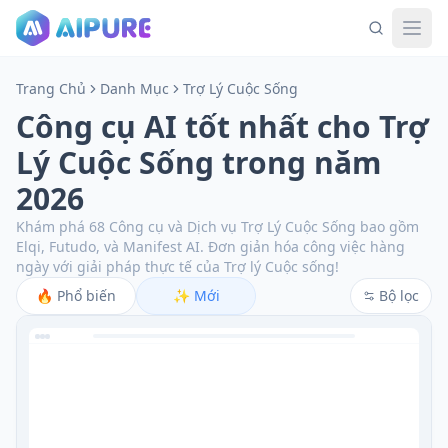
Trang Chủ
Danh Mục
Trợ Lý Cuộc Sống
Công cụ AI tốt nhất cho Trợ
Lý Cuộc Sống trong năm
2026
Khám phá 68 Công cụ và Dịch vụ Trợ Lý Cuộc Sống bao gồm
Elqi, Futudo, và Manifest AI.
Đơn giản hóa công việc hàng
ngày với giải pháp thực tế của Trợ lý Cuộc sống!
🔥
Phổ biến
✨
Mới
Bộ lọc