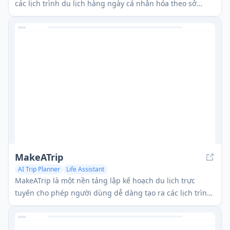
các lịch trình du lịch hàng ngày cá nhân hóa theo sở
thích của bạn, giúp bạn tiết kiệm hàng giờ nghiên cứu.
MakeATrip
AI Trip Planner
Life Assistant
MakeATrip là một nền tảng lập kế hoạch du lịch trực
tuyến cho phép người dùng dễ dàng tạo ra các lịch trình
chuyến đi độc đáo chỉ với vài cú nhấp chuột.