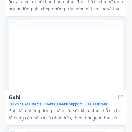
Rory là một người bạn hạnh phúc được hỗ trợ bởi AI giúp
người dùng ghi chép những trải nghiệm tích cực và tham
gia vào các cuộc trò chuyện nâng cao tâm trạng qua các
ứng dụng nhắn tin.
Gobi
AI Voice Assistants
Mental Health Support
Life Assistant
Gobi là một ứng dụng chăm sóc sức khỏe được hỗ trợ bởi
AI cung cấp hỗ trợ cá nhân hóa, theo thời gian thực và
các phương pháp hướng dẫn cho sức khỏe cảm xúc.