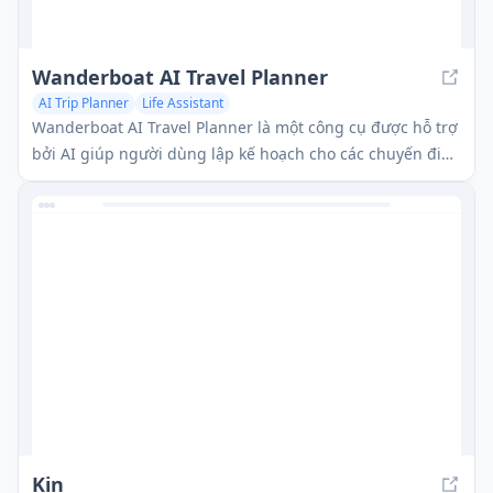
Wanderboat AI Travel Planner
AI Trip Planner
Life Assistant
Wanderboat AI Travel Planner là một công cụ được hỗ trợ
bởi AI giúp người dùng lập kế hoạch cho các chuyến đi
cá nhân hóa bằng cách cung cấp các gợi ý được điều
chỉnh cho các điểm tham quan, ẩm thực và sự kiện.
Kin