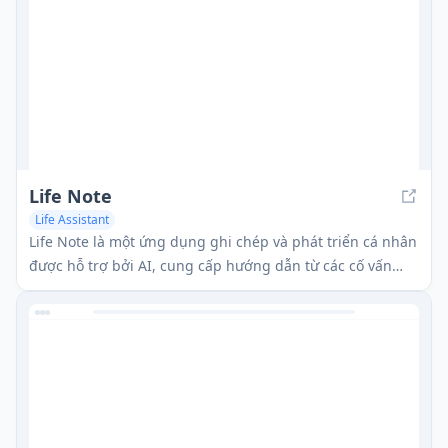
Life Note
Life Assistant
Life Note là một ứng dụng ghi chép và phát triển cá nhân
được hỗ trợ bởi AI, cung cấp hướng dẫn từ các cố vấn
lịch sử để giúp người dùng vượt qua những thách thức
trong cuộc sống và đạt được các mục tiêu của họ.