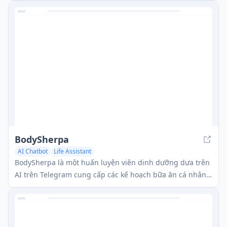
BodySherpa
AI Chatbot
Life Assistant
BodySherpa là một huấn luyện viên dinh dưỡng dựa trên
AI trên Telegram cung cấp các kế hoạch bữa ăn cá nhân
hóa, theo dõi dễ dàng và hướng dẫn thích ứng để giúp
người dùng đạt được mục tiêu thể hình của họ.