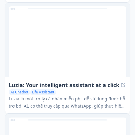
sách của người dùng.
Luzia: Your intelligent assistant at a click
AI Chatbot
Life Assistant
Luzia là một trợ lý cá nhân miễn phí, dễ sử dụng được hỗ
trợ bởi AI, có thể truy cập qua WhatsApp, giúp thực hiện
nhiều nhiệm vụ hàng ngày, từ công việc đến cuộc sống
cá nhân.